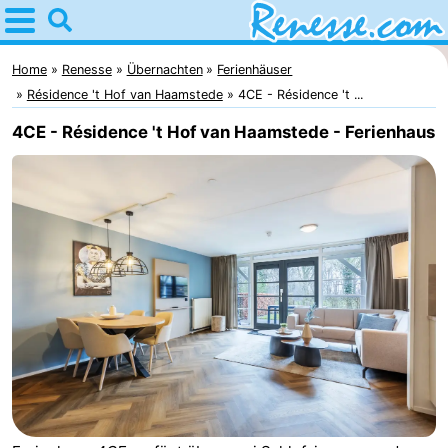
Home
Renesse
Home
Renesse
Übernachten
Ferienhäuser
Résidence 't Hof van Haamstede
4CE - Résidence 't ...
Tipps
4CE - Résidence 't Hof van Haamstede - Ferienhaus
Für
kindern
Übernachten
Appartements
-
Port
-
Greve
Zeeuwse
Campingplätze
Kust
Ferienhäuser