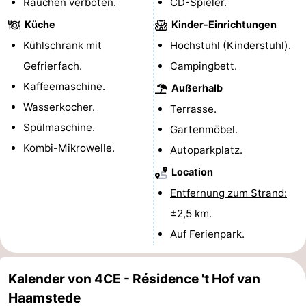
Rauchen verboten.
CD-Spieler.
Schwimmbader
-
Küche
Kinder-Einrichtungen
Kühlschrank mit
Hochstuhl (Kinderstuhl).
Radfahren
-
Gefrierfach.
Campingbett.
Wandern
-
Kaffeemaschine.
Außerhalb
Wasserkocher.
Terrasse.
Reiten
-
Spülmaschine.
Gartenmöbel.
Golfplatze
-
Kombi-Mikrowelle.
Autoparkplatz.
Location
Surfen
-
Entfernung zum Strand:
Sportangeln
-
±2,5 km.
Auf Ferienpark.
Tauchen
Seehunden
Essen
Kalender von 4CE - Résidence 't Hof van
Haamstede
und
Veranstaltungen