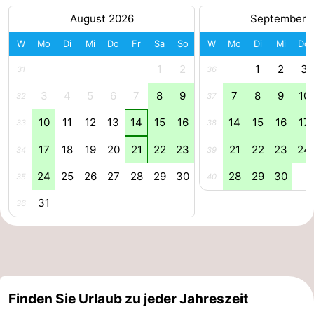
August 2026
September 
trinken
Praktisch
W
Mo
Di
Mi
Do
Fr
Sa
So
W
Mo
Di
Mi
Do
Forum
1
2
1
2
3
31
36
Route
3
4
5
6
7
8
9
7
8
9
10
32
37
-
10
11
12
13
14
15
16
14
15
16
17
33
38
17
18
19
20
21
22
23
21
22
23
24
Parken
Reisebuchshop
34
39
24
25
26
27
28
29
30
28
29
30
35
40
Medizin
31
36
Adressen
Region
Südholland
-
Finden Sie Urlaub zu jeder Jahreszeit
Leiden
Bollenstreek