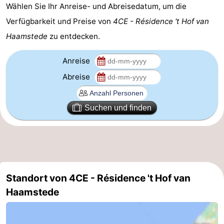
Wählen Sie Ihr Anreise- und Abreisedatum, um die
-
Verfügbarkeit und Preise von
4CE - Résidence 't Hof van
Haamstede
zu entdecken.
Natur
-
Anreise
Hollands
Noordwijk
-
Abreise
Duin
Katwijk
-
Suchen und finden
Scheveningen
-
Den
-
Haag
Rotterdam
-
Rockanje
Zeeland
Standort von 4CE - Résidence 't Hof van
Haamstede
Schouwen-
Duiveland
-