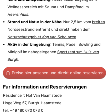
Wellnessbereich mit Sauna und Dampfbad im
van
(mit
Lastminutes
Heerenhuis
.
Haamstede
Frühstück)
Strand
Strand und Natur in der Nähe
: Nur 2,5 km vom
breiten
Nordseestrand
entfernt und direkt neben dem
Sehen
Naturschutzgebiet
Kop van Schouwen
.
&
-
Aktiv in der Umgebung
: Tennis, Padel, Bowling und
Minigolf im nahegelegenen
Sportzentrum
Huis van
tun
Museen
-
Burgh
.
Denkmäler
-
Preise hier ansehen
und direkt online reservieren
Kirchen
-
Mühlen
-
Fur Information und Reservierungen
Résidence 't Hof Van Haamstede
Aussichtspunkte
Attraktionen
Hoge Weg 57, Burgh-Haamstede
-
tel. +49 180 670 073 0