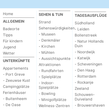
Home
SEHEN & TUN
TAGESAUSFLÜGE
ALLGEMEIN
Strand
Südholland
Sehenswürdigkeiten
Badeorte
- Leiden
- Museen
Tipps
Bollenstreek
- Denkmäler
Für kindern
- Natur Hollands
Duin
- Kirchen
Jugend
- Noordwijk
- Mühlen
Wetter
- Katwijk
- Aussichtspunkte
UNTERKÜNFTE
- Scheveningen
Attraktionen
Appartements
- Den Haag
- Rundfahrten
- Port Greve
- Rotterdam
- Spielplätze
- Zeeuwse Kust
- Rockanje
- Indoor-
Campingplätze
Spielplätze
Zeeland
Ferienhäuser
- Bowling
Schouwen-
- Buitenheem
Duiveland
- Minigolfplätze
- De Oase
- Brouwershaven
Wellness-Zentren