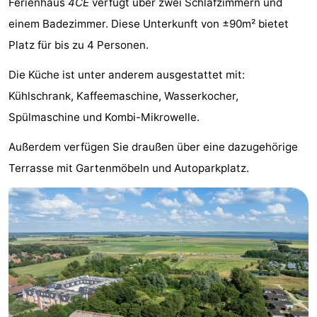
Ferienhaus
4CE
verfügt über zwei Schlafzimmern und
-
einem Badezimmer. Diese Unterkunft von ±90m² bietet
Platz für bis zu 4 Personen.
Buitenheem
-
Die Küche ist unter anderem ausgestattet mit:
De
-
Kühlschrank, Kaffeemaschine, Wasserkocher,
Oase
Duinoord
-
Spülmaschine und Kombi-Mikrowelle.
Ginsterveld
-
Außerdem verfügen Sie draußen über eine dazugehörige
Terrasse mit Gartenmöbeln und Autoparkplatz.
Julianahoeve
-
Livingstone
-
Port
-
Greve
Port
-
Zélande
Resort
-