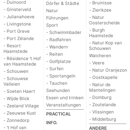
- Duinoord
- Bruinisse
Dörfer & Städte
- Ginsterveld
- Zierikzee
Natur
- Julianahoeve
- Natur
Führungen
Oosterschelde
- Livingstone
Sport
- Burgh
- Port Greve
- Schwimmbader
Haamstede
- Port Zélande
- Radfahren
- Natur Kop van
- Resort
- Wandern
Schouwen
Haamstede
- Reiten
Walcheren
- Résidence 't Hof
- Golfplatze
- Veere
van Haamstede
- Surfen
- Natur Oranjezon
- Schouwen
- Sportangeln
- Oostkapelle
- Schouwse
- Tauchen
Valleien
- Natur de
Mantelingen
Seehunden
- Soeten Haert
- Domburg
Essen und trinken
- Wijde Blick
- Zoutelande
Veranstaltungen
- Zeeland Village
- Vlissingen
- Zeeuwse Kust
PRACTICAL
- Middelburg
- Zonnedorp
INFO.
- ’t Hof van
ANDERE