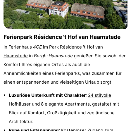
Haamstede
Résidence
-
't
Schouwen
-
Hof
Schouwse
-
Ferienpark Résidence 't Hof van Haamstede
In Ferienhaus
4CE
im Park
Résidence 't Hof van
van
Valleien
Soeten
-
Haamstede
in
Burgh-Haamstede
genießen Sie sowohl den
Haamstede
Haert
Wijde
-
Komfort Ihres eigenen Ortes als auch die
Annehmlichkeiten eines Ferienparks, was zusammen für
Blick
Zeeland
-
einen entspannenden und vielseitigen Urlaub sorgt.
Village
Zeeuwse
-
Luxuriöse Unterkunft mit Charakter
:
24 stilvolle
Kust
Zonnedorp
-
Hofhäuser und 8 elegante Apartments
, gestaltet mit
Blick auf Komfort, Großzügigkeit und zeeländische
’t
Hotels
Architektur.
Hof
Zimmer
Ruhe und Entspannung
: Kostenloser Zugang zum