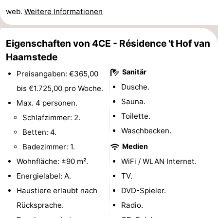
web.
Weitere Informationen
Rundfahrten
-
Spielplätze
-
Eigenschaften von 4CE - Résidence 't Hof van
Haamstede
Indoor-
-
Sanitär
Preisangaben: €365,00
Spielplätze
Bowling
-
Dusche.
bis €1.725,00 pro Woche.
Sauna.
Minigolfplätze
Wellness-
Max. 4 personen.
Toilette.
Schlafzimmer: 2.
Zentren
Dörfer
Waschbecken.
Betten: 4.
&
Natur
Badezimmer: 1.
Medien
Wohnfläche: ±90 m².
WiFi / WLAN Internet.
Städte
Führungen
Energielabel: A.
TV.
Sport
Haustiere erlaubt nach
DVD-Spieler.
Rücksprache.
Radio.
-