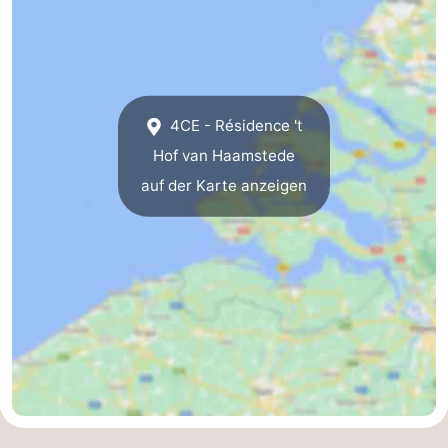
Brouwershaven
-
Bruinisse
-
4CE - Résidence 't
Zierikzee
-
Hof van Haamstede
Natur
-
auf der Karte anzeigen
Oosterschelde
Burgh
-
Haamstede
Natur
Walcheren
Kop
-
van
Veere
-
Schouwen
Natur
-
Oranjezon
Oostkapelle
-