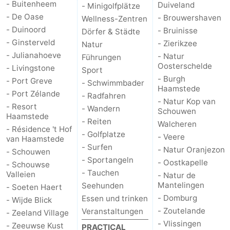
- Buitenheem
Duiveland
- Minigolfplätze
- De Oase
- Brouwershaven
Wellness-Zentren
- Duinoord
- Bruinisse
Dörfer & Städte
- Ginsterveld
- Zierikzee
Natur
- Julianahoeve
- Natur
Führungen
Oosterschelde
- Livingstone
Sport
- Burgh
- Port Greve
- Schwimmbader
Haamstede
- Port Zélande
- Radfahren
- Natur Kop van
- Resort
- Wandern
Schouwen
Haamstede
- Reiten
Walcheren
- Résidence 't Hof
- Golfplatze
- Veere
van Haamstede
- Surfen
- Natur Oranjezon
- Schouwen
- Sportangeln
- Oostkapelle
- Schouwse
- Tauchen
Valleien
- Natur de
Mantelingen
Seehunden
- Soeten Haert
- Domburg
Essen und trinken
- Wijde Blick
- Zoutelande
Veranstaltungen
- Zeeland Village
- Vlissingen
- Zeeuwse Kust
PRACTICAL