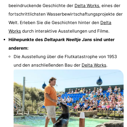
beeindruckende Geschichte der
Delta Works
, eines der
Haamstede
Résidence
-
fortschrittlichsten Wasserbewirtschaftungsprojekte der
't
Schouwen
-
Welt. Erleben Sie die Geschichten hinter den
Delta
Works
durch interaktive Ausstellungen und Filme.
Hof
Schouwse
-
Höhepunkte des
Deltapark Neeltje Jans
sind unter
van
Valleien
Soeten
-
anderem:
Die Ausstellung über die Flutkatastrophe von 1953
Haamstede
Haert
Wijde
-
und den anschließenden Bau der
Delta Works
.
Blick
Zeeland
-
Village
Zeeuwse
-
Kust
Zonnedorp
-
’t
Hotels
Hof
Zimmer