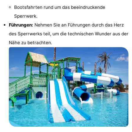
Bootsfahrten rund um das beeindruckende
Rundfahrten
-
Sperrwerk.
Spielplätze
-
Führungen:
Nehmen Sie an Führungen durch das Herz
des Sperrwerks teil, um die technischen Wunder aus der
Indoor-
-
Nähe zu betrachten.
Spielplätze
Bowling
-
Minigolfplätze
Wellness-
Zentren
Dörfer
&
Natur
Städte
Führungen
Sport
-