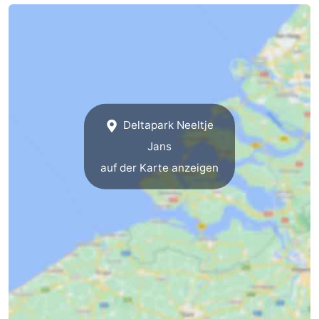
-
Natur
-
Hollands
Noordwijk
-
Duin
Katwijk
-
Deltapark Neeltje
Jans
Scheveningen
-
auf der Karte anzeigen
Den
-
Haag
Rotterdam
-
Rockanje
Zeeland
Schouwen-
Duiveland
-