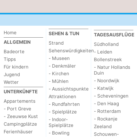
Natur
-
de
Domburg
-
Home
SEHEN & TUN
TAGESAUSFLÜGE
Mantelingen
Zoutelande
-
ALLGEMEIN
Strand
Südholland
Sehenswürdigkeiten
Badeorte
- Leiden
Vlissingen
-
- Museen
Tipps
Bollenstreek
- Denkmäler
Für kindern
- Natur Hollands
Middelburg
Wetter
Duin
- Kirchen
Jugend
- Noordwijk
- Mühlen
Kontakt
Wetter
- Katwijk
- Aussichtspunkte
UNTERKÜNFTE
- Scheveningen
Attraktionen
Appartements
- Den Haag
- Rundfahrten
- Port Greve
- Rotterdam
- Spielplätze
- Zeeuwse Kust
- Rockanje
- Indoor-
Campingplätze
Spielplätze
Zeeland
Ferienhäuser
- Bowling
Schouwen-