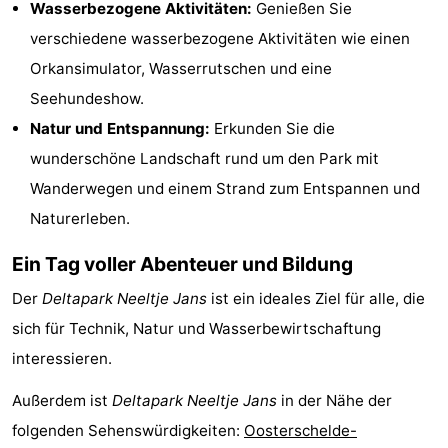
Wasserbezogene Aktivitäten:
Genießen Sie
Schwimmbader
-
verschiedene wasserbezogene Aktivitäten wie einen
Orkansimulator, Wasserrutschen und eine
Radfahren
-
Seehundeshow.
Wandern
-
Natur und Entspannung:
Erkunden Sie die
wunderschöne Landschaft rund um den Park mit
Reiten
-
Wanderwegen und einem Strand zum Entspannen und
Golfplatze
-
Naturerleben.
Surfen
-
Ein Tag voller Abenteuer und Bildung
Der
Deltapark Neeltje Jans
ist ein ideales Ziel für alle, die
Sportangeln
-
sich für Technik, Natur und Wasserbewirtschaftung
Tauchen
Seehunden
interessieren.
Essen
Außerdem ist
Deltapark Neeltje Jans
in der Nähe der
folgenden Sehenswürdigkeiten:
Oosterschelde-
und
Veranstaltungen