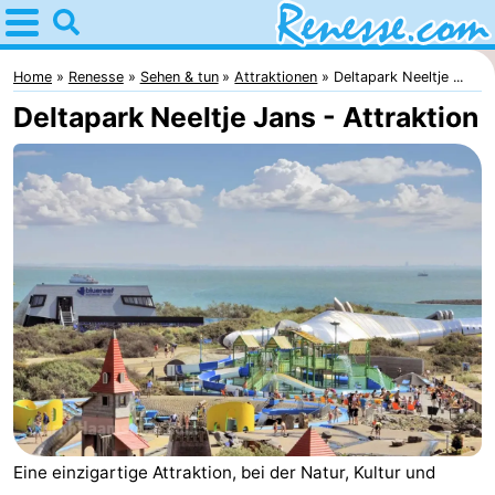
Home
Renesse
Home
Renesse
Sehen & tun
Attraktionen
Deltapark Neeltje ...
Deltapark Neeltje Jans - Attraktion
Tipps
Für
kindern
Übernachten
Appartements
-
Port
-
Greve
Zeeuwse
Campingplätze
Eine einzigartige Attraktion, bei der Natur, Kultur und
Kust
Ferienhäuser