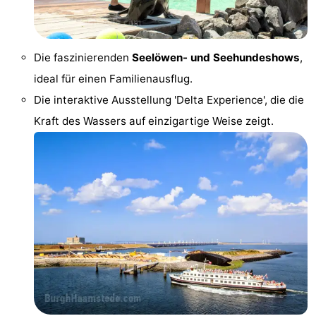
van
(mit
Lastminutes
Haamstede
Frühstück)
Strand
Die faszinierenden
Seelöwen- und Seehundeshows
,
ideal für einen Familienausflug.
Sehen
Die interaktive Ausstellung 'Delta Experience', die die
&
-
Kraft des Wassers auf einzigartige Weise zeigt.
tun
Museen
-
Denkmäler
-
Kirchen
-
Mühlen
-
Aussichtspunkte
Attraktionen
-