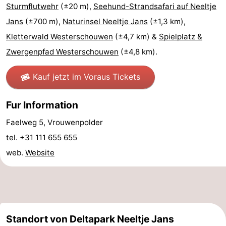
Sturmflutwehr
(±20 m),
Seehund-Strandsafari auf Neeltje
trinken
Praktisch
Jans
(±700 m),
Naturinsel Neeltje Jans
(±1,3 km),
Kletterwald Westerschouwen
(±4,7 km) &
Spielplatz &
Forum
Zwergenpfad Westerschouwen
(±4,8 km).
Route
Kauf jetzt im Voraus Tickets
-
Fur Information
Parken
Reisebuchshop
Faelweg 5, Vrouwenpolder
Medizin
tel. +31 111 655 655
web.
Website
Adressen
Region
Südholland
-
Standort von Deltapark Neeltje Jans
Leiden
Bollenstreek