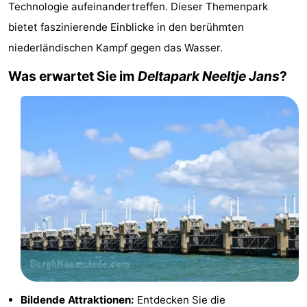
Technologie aufeinandertreffen. Dieser Themenpark
-
bietet faszinierende Einblicke in den berühmten
niederländischen Kampf gegen das Wasser.
Buitenheem
-
Was erwartet Sie im
Deltapark Neeltje Jans
?
De
-
Oase
Duinoord
-
Ginsterveld
-
Julianahoeve
-
Livingstone
-
Port
-
Greve
Port
-
Zélande
Resort
-
Bildende Attraktionen:
Entdecken Sie die