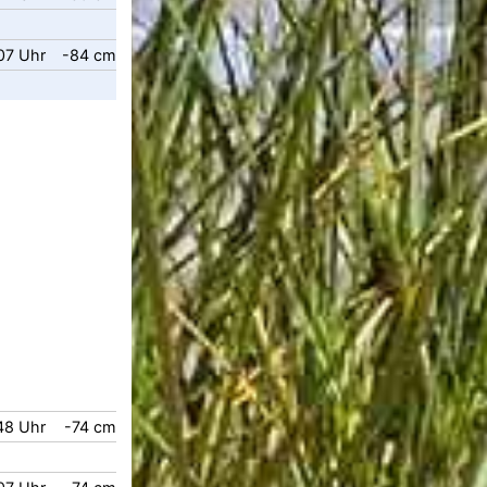
07 Uhr
-84 cm
48 Uhr
-74 cm