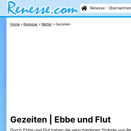
Renesse
Übernachten
Home
Renesse
Wetter
Gezeiten
Gezeiten | Ebbe und Flut
Durch Ebbe und Flut haben die verschiedenen
Strände von R