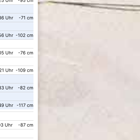
25 Uhr
-95 cm
36 Uhr
-71 cm
56 Uhr
-102 cm
05 Uhr
-76 cm
21 Uhr
-109 cm
33 Uhr
-82 cm
49 Uhr
-117 cm
03 Uhr
-87 cm