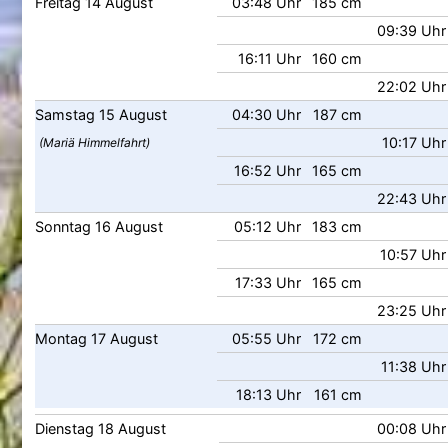
Freitag
14
August
03:48 Uhr
185 cm
09:39 Uhr
16:11 Uhr
160 cm
22:02 Uhr
Samstag
15
August
04:30 Uhr
187 cm
10:17 Uhr
(Mariä Himmelfahrt)
16:52 Uhr
165 cm
22:43 Uhr
Sonntag
16
August
05:12 Uhr
183 cm
10:57 Uhr
17:33 Uhr
165 cm
23:25 Uhr
Montag
17
August
05:55 Uhr
172 cm
11:38 Uhr
18:13 Uhr
161 cm
Dienstag
18
August
00:08 Uhr