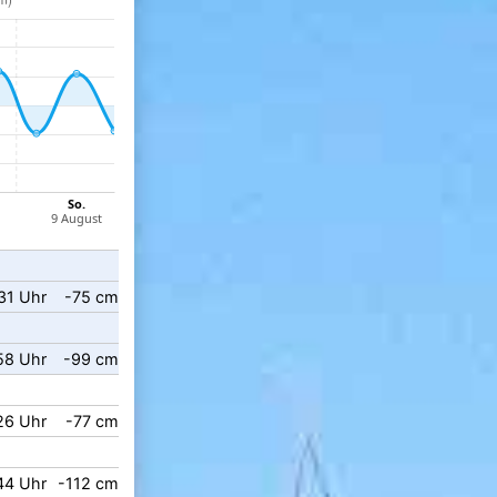
31 Uhr
-75 cm
58 Uhr
-99 cm
26 Uhr
-77 cm
44 Uhr
-112 cm