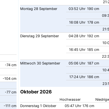
21:
Montag
28
September
03:52 Uhr
190 cm
09:
16:08 Uhr
178 cm
21:
Dienstag
29
September
04:28 Uhr
192 cm
10:
16:45 Uhr
185 cm
22:
Mittwoch
30
September
05:06 Uhr
187 cm
-74 cm
10:
17:24 Uhr
186 cm
-104 cm
23:
Oktober 2026
-77 cm
Hochwasser
Niedrig
-111 cm
Donnerstag
1
Oktober
05:47 Uhr
176 cm