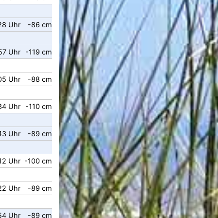
28 Uhr
-86 cm
57 Uhr
-119 cm
05 Uhr
-88 cm
34 Uhr
-110 cm
43 Uhr
-89 cm
12 Uhr
-100 cm
22 Uhr
-89 cm
54 Uhr
-89 cm