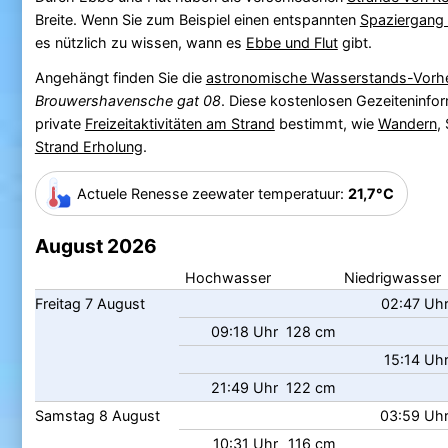
Breite. Wenn Sie zum Beispiel einen entspannten
Spaziergang
es nützlich zu wissen, wann es
Ebbe und Flut
gibt.
Angehängt finden Sie die
astronomische Wasserstands-Vorh
Brouwershavensche gat 08
.
Diese kostenlosen Gezeiteninform
private
Freizeitaktivitäten am Strand
bestimmt, wie
Wandern
,
Strand Erholung
.
Actuele Renesse zeewater temp
eratuur
:
21,7°C
August 2026
Hochwasser
Niedrigwasser
Freitag
7
August
02:47 Uh
09:18 Uhr
128 cm
15:14 Uh
21:49 Uhr
122 cm
Samstag
8
August
03:59 Uh
10:31 Uhr
116 cm