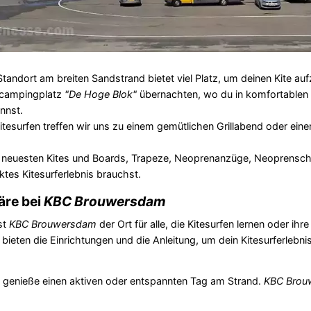
tandort am breiten Sandstrand bietet viel Platz, um deinen Kite au
icampingplatz
"De Hoge Blok"
übernachten, wo du in komfortablen 
nnst.
esurfen treffen wir uns zu einem gemütlichen Grillabend oder eine
die neuesten Kites und Boards, Trapeze, Neoprenanzüge, Neoprensc
tes Kitesurferlebnis brauchst.
äre bei
KBC Brouwersdam
st
KBC Brouwersdam
der Ort für alle, die Kitesurfen lernen oder ihr
ieten die Einrichtungen und die Anleitung, um dein Kitesurferlebni
und genieße einen aktiven oder entspannten Tag am Strand.
KBC Brou