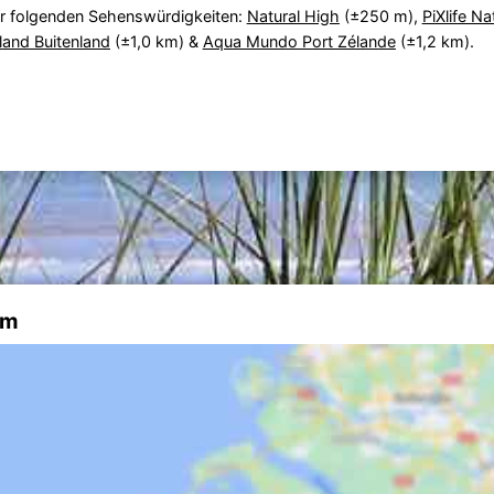
r folgenden Sehenswürdigkeiten:
Natural High
(±250 m),
PiXlife N
land Buitenland
(±1,0 km) &
Aqua Mundo Port Zélande
(±1,2 km).
am