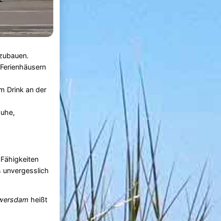
fzubauen.
Ferienhäusern
m Drink an der
huhe,
e Fähigkeiten
s unvergesslich
wersdam
heißt