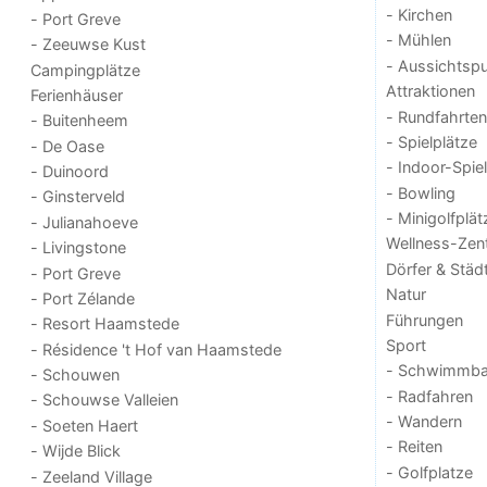
- Kirchen
- Port Greve
- Mühlen
- Zeeuwse Kust
- Aussichtsp
Campingplätze
Attraktionen
Ferienhäuser
- Rundfahrten
- Buitenheem
- Spielplätze
- De Oase
- Indoor-Spie
- Duinoord
- Bowling
- Ginsterveld
- Minigolfplät
- Julianahoeve
Wellness-Zen
- Livingstone
Dörfer & Städ
- Port Greve
Natur
- Port Zélande
Führungen
- Resort Haamstede
Sport
- Résidence 't Hof van Haamstede
- Schwimmba
- Schouwen
- Radfahren
- Schouwse Valleien
- Wandern
- Soeten Haert
- Reiten
- Wijde Blick
- Golfplatze
- Zeeland Village