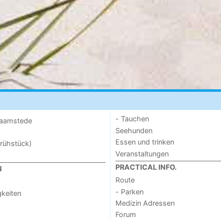
- Tauchen
 Haamstede
Seehunden
Essen und trinken
rühstück)
Veranstaltungen
PRACTICAL INFO.
N
Route
- Parken
keiten
Medizin Adressen
Forum