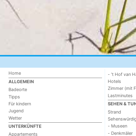
Home
- ’t Hof van
Hotels
ALLGEMEIN
Zimmer (mit F
Badeorte
Lastminutes
Tipps
Für kindern
SEHEN & TU
Jugend
Strand
Wetter
Sehenswürdig
- Museen
UNTERKÜNFTE
- Denkmäler
Appartements