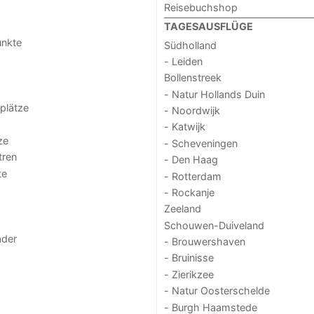
Reisebuchshop
TAGESAUSFLÜGE
unkte
Südholland
- Leiden
Bollenstreek
- Natur Hollands Duin
lplätze
- Noordwijk
- Katwijk
ze
- Scheveningen
tren
- Den Haag
te
- Rotterdam
- Rockanje
Zeeland
Schouwen-Duiveland
der
- Brouwershaven
- Bruinisse
- Zierikzee
- Natur Oosterschelde
- Burgh Haamstede