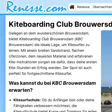
Renesse
Übernachten
Kiteboarding Club Brouwersd
Gelegen an dem wunderschönen
Brouwersdam
,
bietet
Kiteboarding Club Brouwersdam
(
KBC
Brouwersdam
) die ideale Lage, um Kitesurfen zu
lernen. Mit einem breiten Sandstrand, flachen
Uferzonen, dem neuesten Material und erfahrenen
Kite-Instruktoren sorgen sie dafür, dass deine ersten
Kite-Stunden ein Erfolg werden. Der Spot ist auch
perfekt für fortgeschrittene Kitesurfer.
Was kannst du bei
KBC Brouwersdam
erwarten?
Kitesurfschule:
Ob du Anfänger bist oder deine
Fähigkeiten verbessern möchtest, die
Kitesurfschule bietet Kurse und Trainings für jedes