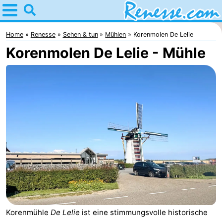
Home
Renesse
Home
Renesse
Sehen & tun
Mühlen
Korenmolen De Lelie
Korenmolen De Lelie - Mühle
Tipps
Für
kindern
Übernachten
Appartements
-
Port
-
Greve
Zeeuwse
Campingplätze
Kust
Ferienhäuser
Korenmühle
De Lelie
ist eine stimmungsvolle historische