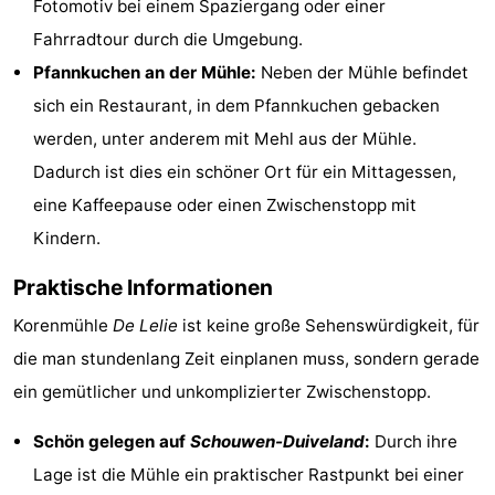
Fotomotiv bei einem Spaziergang oder einer
Haamstede
Résidence
-
Fahrradtour durch die Umgebung.
Pfannkuchen an der Mühle:
Neben der Mühle befindet
't
Schouwen
-
sich ein Restaurant, in dem Pfannkuchen gebacken
Hof
Schouwse
-
werden, unter anderem mit Mehl aus der Mühle.
Dadurch ist dies ein schöner Ort für ein Mittagessen,
van
Valleien
Soeten
-
eine Kaffeepause oder einen Zwischenstopp mit
Haamstede
Haert
Wijde
-
Kindern.
Blick
Zeeland
-
Praktische Informationen
Korenmühle
De Lelie
ist keine große Sehenswürdigkeit, für
Village
Zeeuwse
-
die man stundenlang Zeit einplanen muss, sondern gerade
Kust
Zonnedorp
-
ein gemütlicher und unkomplizierter Zwischenstopp.
’t
Hotels
Schön gelegen auf
Schouwen-Duiveland
:
Durch ihre
Lage ist die Mühle ein praktischer Rastpunkt bei einer
Hof
Zimmer