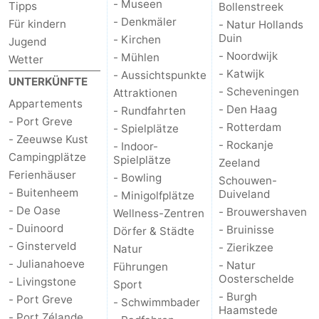
- Museen
Tipps
Bollenstreek
- Denkmäler
Für kindern
- Natur Hollands
-
Duin
- Kirchen
Jugend
- Noordwijk
- Mühlen
Natur
-
Wetter
- Katwijk
- Aussichtspunkte
UNTERKÜNFTE
Hollands
Noordwijk
-
- Scheveningen
Attraktionen
Appartements
- Den Haag
- Rundfahrten
- Port Greve
Duin
Katwijk
-
- Rotterdam
- Spielplätze
- Zeeuwse Kust
- Rockanje
- Indoor-
Scheveningen
-
Campingplätze
Spielplätze
Zeeland
Ferienhäuser
- Bowling
Schouwen-
Den
-
- Buitenheem
Duiveland
- Minigolfplätze
- De Oase
- Brouwershaven
Wellness-Zentren
Haag
Rotterdam
-
- Duinoord
- Bruinisse
Dörfer & Städte
- Ginsterveld
- Zierikzee
Natur
Rockanje
Zeeland
- Julianahoeve
- Natur
Führungen
Oosterschelde
- Livingstone
Schouwen-
Sport
- Burgh
- Port Greve
- Schwimmbader
Haamstede
Duiveland
-
- Port Zélande