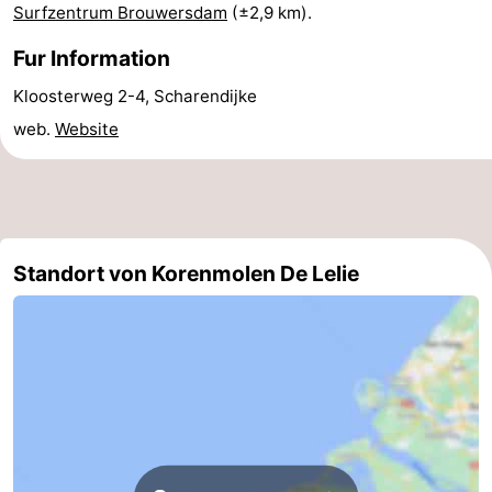
Surfzentrum Brouwersdam
(±2,9 km).
Rundfahrten
-
Fur Information
Spielplätze
-
Kloosterweg 2-4, Scharendijke
web.
Website
Indoor-
-
Spielplätze
Bowling
-
Minigolfplätze
Wellness-
Standort von Korenmolen De Lelie
Zentren
Dörfer
&
Natur
Städte
Führungen
Sport
-