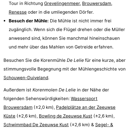
Tour in Richtung
Grevelingenmeer
,
Brouwersdam
,
van
(mit
Lastminutes
Renesse
oder in die umliegenden Dörfer.
Besuch der Mühle:
Die Mühle ist nicht immer frei
Haamstede
Frühstück)
Strand
zugänglich. Wenn sich die Flügel drehen oder die Müller
Sehen
anwesend sind, können Sie manchmal hineinschauen
und mehr über das Mahlen von Getreide erfahren.
&
-
Besuchen Sie die Korenmühle
De Lelie
für eine kurze, aber
tun
Museen
-
stimmungsvolle Begegnung mit der Mühlengeschichte von
Denkmäler
-
Schouwen-Duiveland
.
Kirchen
-
Außerdem ist
Korenmolen De Lelie
in der Nähe der
folgenden Sehenswürdigkeiten:
Wassersport
Mühlen
-
Brouwersdam
(±2,0 km),
Padelplätze an der Zeeuwse
Aussichtspunkte
Attraktionen
Küste
(±2,6 km),
Bowling de Zeeuwse Kust
(±2,6 km),
Schwimmbad De Zeeuwse Kust
(±2,6 km) &
Segel- &
-