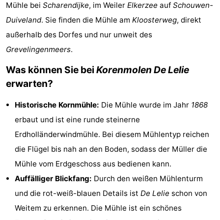
Mühle bei
Scharendijke
, im Weiler
Elkerzee
auf
Schouwen-
-
Duiveland
. Sie finden die Mühle am
Kloosterweg
, direkt
Buitenheem
-
außerhalb des Dorfes und nur unweit des
Grevelingenmeers
.
De
-
Was können Sie bei
Korenmolen De Lelie
Oase
Duinoord
-
erwarten?
Ginsterveld
-
Historische Kornmühle:
Die Mühle wurde im Jahr
1868
erbaut und ist eine runde steinerne
Julianahoeve
-
Erdholländerwindmühle. Bei diesem Mühlentyp reichen
Livingstone
-
die Flügel bis nah an den Boden, sodass der Müller die
Mühle vom Erdgeschoss aus bedienen kann.
Port
-
Auffälliger Blickfang:
Durch den weißen Mühlenturm
Greve
Port
-
und die rot-weiß-blauen Details ist
De Lelie
schon von
Weitem zu erkennen. Die Mühle ist ein schönes
Zélande
Resort
-