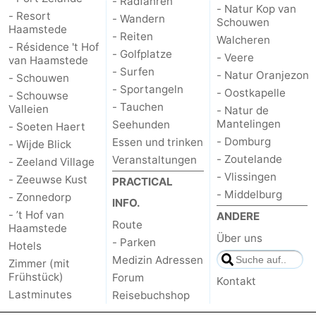
- Radfahren
- Natur Kop van
- Resort
- Wandern
Schouwen
Brouwershaven
-
Haamstede
- Reiten
Walcheren
- Résidence 't Hof
- Golfplatze
- Veere
Bruinisse
-
van Haamstede
- Surfen
- Natur Oranjezon
- Schouwen
- Sportangeln
Zierikzee
-
- Oostkapelle
- Schouwse
- Tauchen
Valleien
- Natur de
Natur
-
Mantelingen
Seehunden
- Soeten Haert
- Domburg
Essen und trinken
- Wijde Blick
Oosterschelde
Burgh
-
- Zoutelande
Veranstaltungen
- Zeeland Village
- Vlissingen
- Zeeuwse Kust
PRACTICAL
Haamstede
Natur
Walcheren
- Middelburg
- Zonnedorp
INFO.
- ’t Hof van
ANDERE
Kop
-
Route
Haamstede
Über uns
- Parken
Hotels
van
Veere
-
Medizin Adressen
Zimmer (mit
Frühstück)
Forum
Kontakt
Schouwen
Natur
-
Lastminutes
Reisebuchshop
Oranjezon
Oostkapelle
-