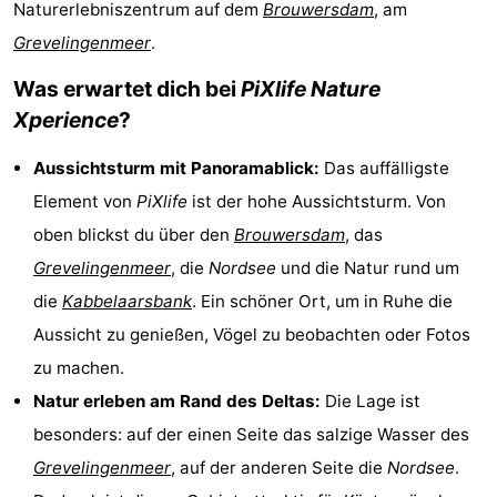
Naturerlebniszentrum auf dem
Brouwersdam
, am
-
Grevelingenmeer
.
Buitenheem
-
Was erwartet dich bei
PiXlife Nature
Xperience
?
De
-
Aussichtsturm mit Panoramablick:
Das auffälligste
Oase
Duinoord
-
Element von
PiXlife
ist der hohe Aussichtsturm. Von
Ginsterveld
-
oben blickst du über den
Brouwersdam
, das
Grevelingenmeer
, die
Nordsee
und die Natur rund um
Julianahoeve
-
die
Kabbelaarsbank
. Ein schöner Ort, um in Ruhe die
Livingstone
-
Aussicht zu genießen, Vögel zu beobachten oder Fotos
zu machen.
Port
-
Natur erleben am Rand des Deltas:
Die Lage ist
Greve
Port
-
besonders: auf der einen Seite das salzige Wasser des
Grevelingenmeer
, auf der anderen Seite die
Nordsee
.
Zélande
Resort
-