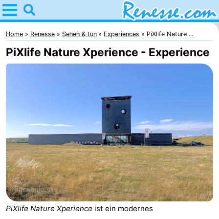
Home
Renesse
Home
Renesse
Sehen & tun
Experiences
PiXlife Nature ...
PiXlife Nature Xperience - Experience
Tipps
Für
kindern
Übernachten
Appartements
-
Port
-
Greve
Zeeuwse
Campingplätze
PiXlife Nature Xperience
ist ein modernes
Kust
Ferienhäuser