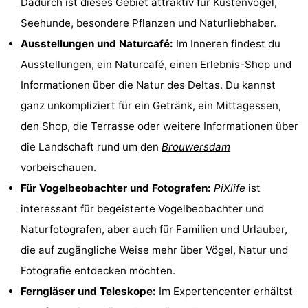
Dadurch ist dieses Gebiet attraktiv für Küstenvögel,
Haamstede
Résidence
-
Seehunde, besondere Pflanzen und Naturliebhaber.
Ausstellungen und Naturcafé:
Im Inneren findest du
't
Schouwen
-
Ausstellungen, ein Naturcafé, einen Erlebnis-Shop und
Hof
Schouwse
-
Informationen über die Natur des Deltas. Du kannst
ganz unkompliziert für ein Getränk, ein Mittagessen,
van
Valleien
Soeten
-
den Shop, die Terrasse oder weitere Informationen über
Haamstede
Haert
Wijde
-
die Landschaft rund um den
Brouwersdam
vorbeischauen.
Blick
Zeeland
-
Für Vogelbeobachter und Fotografen:
PiXlife
ist
Village
Zeeuwse
-
interessant für begeisterte Vogelbeobachter und
Naturfotografen, aber auch für Familien und Urlauber,
Kust
Zonnedorp
-
die auf zugängliche Weise mehr über Vögel, Natur und
’t
Hotels
Fotografie entdecken möchten.
Ferngläser und Teleskope:
Im Expertencenter erhältst
Hof
Zimmer