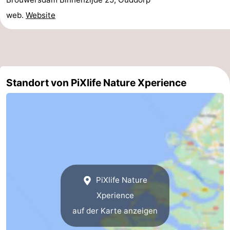
web.
Website
trinken
Praktisch
Forum
Route
Standort von PiXlife Nature Xperience
-
Parken
Reisebuchshop
Medizin
Adressen
Region
Südholland
PiXlife Nature
Xperience
-
auf der Karte anzeigen
Leiden
Bollenstreek