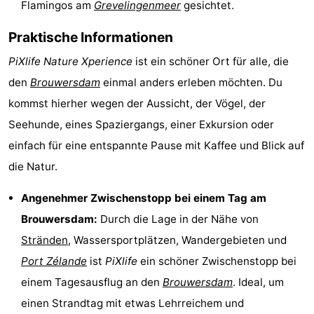
Flamingos am
Grevelingenmeer
gesichtet.
Rundfahrten
-
Praktische Informationen
Spielplätze
-
PiXlife Nature Xperience
ist ein schöner Ort für alle, die
den
Brouwersdam
einmal anders erleben möchten. Du
Indoor-
-
kommst hierher wegen der Aussicht, der Vögel, der
Spielplätze
Bowling
-
Seehunde, eines Spaziergangs, einer Exkursion oder
einfach für eine entspannte Pause mit Kaffee und Blick auf
Minigolfplätze
Wellness-
die Natur.
Zentren
Dörfer
Angenehmer Zwischenstopp bei einem Tag am
&
Natur
Brouwersdam:
Durch die Lage in der Nähe von
Stränden
, Wassersportplätzen, Wandergebieten und
Städte
Führungen
Port Zélande
ist
PiXlife
ein schöner Zwischenstopp bei
Sport
einem Tagesausflug an den
Brouwersdam
. Ideal, um
einen Strandtag mit etwas Lehrreichem und
-