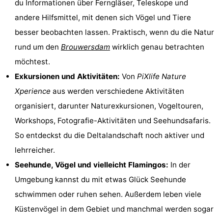
du Informationen über Ferngläser, Teleskope und
van
(mit
Lastminutes
andere Hilfsmittel, mit denen sich Vögel und Tiere
besser beobachten lassen. Praktisch, wenn du die Natur
Haamstede
Frühstück)
Strand
rund um den
Brouwersdam
wirklich genau betrachten
Sehen
möchtest.
Exkursionen und Aktivitäten:
Von
PiXlife Nature
&
-
Xperience
aus werden verschiedene Aktivitäten
tun
Museen
-
organisiert, darunter Naturexkursionen, Vogeltouren,
Workshops, Fotografie-Aktivitäten und Seehundsafaris.
Denkmäler
-
So entdeckst du die Deltalandschaft noch aktiver und
Kirchen
-
lehrreicher.
Seehunde, Vögel und vielleicht Flamingos:
In der
Mühlen
-
Umgebung kannst du mit etwas Glück Seehunde
Aussichtspunkte
Attraktionen
schwimmen oder ruhen sehen. Außerdem leben viele
Küstenvögel in dem Gebiet und manchmal werden sogar
-