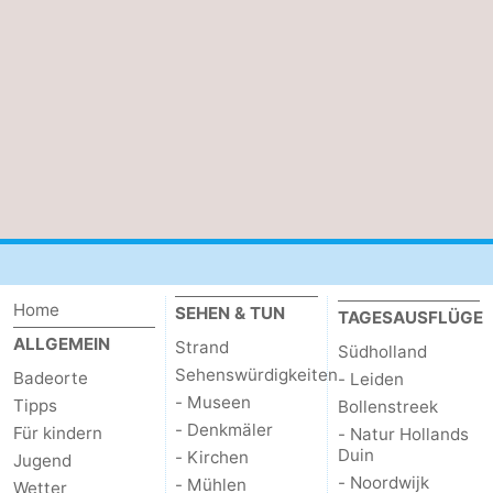
Brouwershaven
-
Bruinisse
-
Zierikzee
-
Natur
-
Oosterschelde
Burgh
-
Haamstede
Natur
Walcheren
Home
SEHEN & TUN
TAGESAUSFLÜGE
Kop
-
ALLGEMEIN
Strand
Südholland
Sehenswürdigkeiten
Badeorte
- Leiden
van
Veere
-
- Museen
Tipps
Bollenstreek
- Denkmäler
Für kindern
- Natur Hollands
Schouwen
Natur
-
Duin
- Kirchen
Jugend
- Noordwijk
- Mühlen
Oranjezon
Oostkapelle
-
Wetter