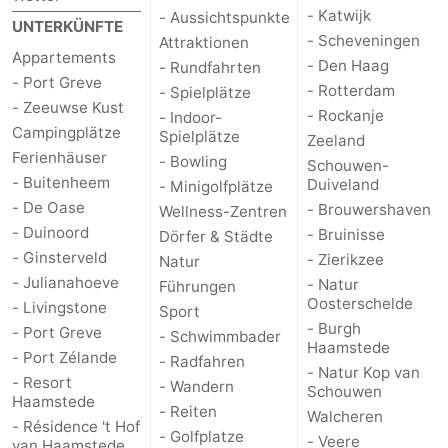
- Katwijk
- Aussichtspunkte
UNTERKÜNFTE
Natur
-
- Scheveningen
Attraktionen
Appartements
- Den Haag
- Rundfahrten
- Port Greve
de
Domburg
-
- Rotterdam
- Spielplätze
- Zeeuwse Kust
- Rockanje
- Indoor-
Mantelingen
Zoutelande
-
Campingplätze
Spielplätze
Zeeland
Ferienhäuser
- Bowling
Schouwen-
Vlissingen
-
- Buitenheem
Duiveland
- Minigolfplätze
- De Oase
- Brouwershaven
Wellness-Zentren
Middelburg
Wetter
- Duinoord
- Bruinisse
Dörfer & Städte
- Ginsterveld
- Zierikzee
Natur
Kontakt
- Julianahoeve
- Natur
Führungen
Oosterschelde
- Livingstone
Sport
- Burgh
- Port Greve
- Schwimmbader
Haamstede
- Port Zélande
- Radfahren
- Natur Kop van
- Resort
- Wandern
Schouwen
Haamstede
- Reiten
Walcheren
- Résidence 't Hof
- Golfplatze
- Veere
van Haamstede