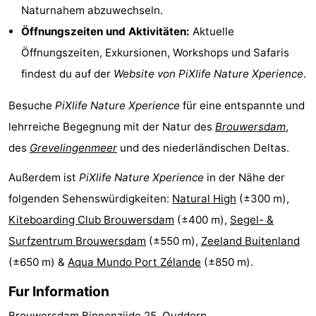
Naturnahem abzuwechseln.
Schwimmbader
-
Öffnungszeiten und Aktivitäten:
Aktuelle
Öffnungszeiten, Exkursionen, Workshops und Safaris
Radfahren
-
findest du auf der
Website von PiXlife Nature Xperience
.
Wandern
-
Besuche
PiXlife Nature Xperience
für eine entspannte und
Reiten
-
lehrreiche Begegnung mit der Natur des
Brouwersdam
,
des
Grevelingenmeer
und des niederländischen Deltas.
Golfplatze
-
Außerdem ist
PiXlife Nature Xperience
in der Nähe der
Surfen
-
folgenden Sehenswürdigkeiten:
Natural High
(±300 m),
Sportangeln
-
Kiteboarding Club Brouwersdam
(±400 m),
Segel- &
Surfzentrum Brouwersdam
(±550 m),
Zeeland Buitenland
Tauchen
Seehunden
(±650 m) &
Aqua Mundo Port Zélande
(±850 m).
Essen
Fur Information
und
Veranstaltungen
Brouwersdam Binnenzijde 25, Ouddorp