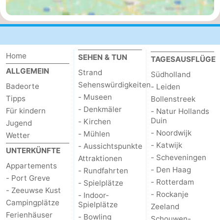
-
Natur
-
Home
SEHEN & TUN
TAGESAUSFLÜGE
Hollands
Noordwijk
-
ALLGEMEIN
Strand
Südholland
Duin
Katwijk
-
Sehenswürdigkeiten
Badeorte
- Leiden
- Museen
Tipps
Bollenstreek
Scheveningen
-
- Denkmäler
Für kindern
- Natur Hollands
Duin
- Kirchen
Jugend
Den
-
- Noordwijk
- Mühlen
Wetter
- Katwijk
- Aussichtspunkte
Haag
Rotterdam
-
UNTERKÜNFTE
- Scheveningen
Attraktionen
Appartements
- Den Haag
- Rundfahrten
Rockanje
Zeeland
- Port Greve
- Rotterdam
- Spielplätze
- Zeeuwse Kust
- Rockanje
Schouwen-
- Indoor-
Campingplätze
Spielplätze
Zeeland
Ferienhäuser
Duiveland
-
- Bowling
Schouwen-