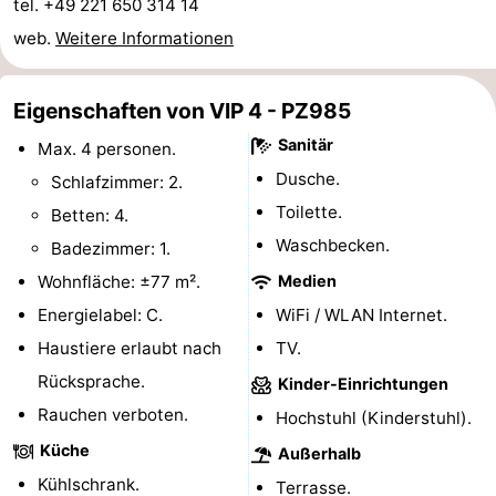
tel. +49 221 650 314 14
van
(mit
Lastminutes
web.
Weitere Informationen
Haamstede
Frühstück)
Strand
Eigenschaften von VIP 4 - PZ985
Sehen
Sanitär
Max. 4 personen.
Dusche.
&
-
Schlafzimmer: 2.
Toilette.
Betten: 4.
tun
Museen
-
Waschbecken.
Badezimmer: 1.
Denkmäler
-
Wohnfläche: ±77 m².
Medien
Energielabel: C.
WiFi / WLAN Internet.
Kirchen
-
Haustiere erlaubt nach
TV.
Mühlen
-
Rücksprache.
Kinder-Einrichtungen
Rauchen verboten.
Hochstuhl (Kinderstuhl).
Aussichtspunkte
Attraktionen
Küche
Außerhalb
-
Kühlschrank.
Terrasse.