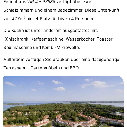
Ferienhaus
VIP 4 - PZ985
verfügt über zwei
-
Schlafzimmern und einem Badezimmer. Diese Unterkunft
von ±77m² bietet Platz für bis zu 4 Personen.
Buitenheem
-
Die Küche ist unter anderem ausgestattet mit:
De
-
Kühlschrank, Kaffeemaschine, Wasserkocher, Toaster,
Oase
Duinoord
-
Spülmaschine und Kombi-Mikrowelle.
Ginsterveld
-
Außerdem verfügen Sie draußen über eine dazugehörige
Terrasse mit Gartenmöbeln und BBQ.
Julianahoeve
-
Livingstone
-
Port
-
Greve
Port
-
Zélande
Resort
-