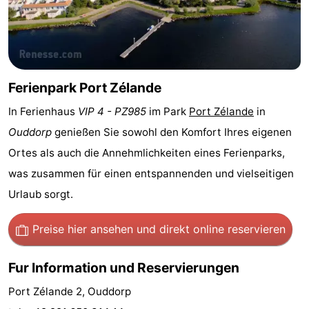
Haamstede
Résidence
-
't
Schouwen
-
Hof
Schouwse
-
Ferienpark Port Zélande
van
Valleien
Soeten
-
In Ferienhaus
VIP 4 - PZ985
im Park
Port Zélande
in
Ouddorp
genießen Sie sowohl den Komfort Ihres eigenen
Haamstede
Haert
Wijde
-
Ortes als auch die Annehmlichkeiten eines Ferienparks,
Blick
Zeeland
-
was zusammen für einen entspannenden und vielseitigen
Urlaub sorgt.
Village
Zeeuwse
-
Preise hier ansehen
und direkt online reservieren
Kust
Zonnedorp
-
Fur Information und Reservierungen
’t
Hotels
Port Zélande 2, Ouddorp
Hof
Zimmer