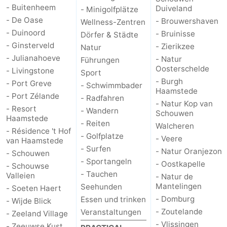
- Buitenheem
Duiveland
- Minigolfplätze
Brouwershaven
-
- De Oase
- Brouwershaven
Wellness-Zentren
- Duinoord
- Bruinisse
Dörfer & Städte
Bruinisse
-
- Ginsterveld
- Zierikzee
Natur
- Julianahoeve
- Natur
Führungen
Zierikzee
-
Oosterschelde
- Livingstone
Sport
- Burgh
- Port Greve
- Schwimmbader
Natur
-
Haamstede
- Port Zélande
- Radfahren
- Natur Kop van
- Resort
Oosterschelde
Burgh
-
- Wandern
Schouwen
Haamstede
- Reiten
Walcheren
- Résidence 't Hof
Haamstede
Natur
Walcheren
- Golfplatze
- Veere
van Haamstede
- Surfen
- Natur Oranjezon
- Schouwen
Kop
-
- Sportangeln
- Oostkapelle
- Schouwse
- Tauchen
Valleien
- Natur de
van
Veere
-
Mantelingen
Seehunden
- Soeten Haert
- Domburg
Essen und trinken
- Wijde Blick
Schouwen
Natur
-
- Zoutelande
Veranstaltungen
- Zeeland Village
- Vlissingen
Oranjezon
Oostkapelle
-
- Zeeuwse Kust