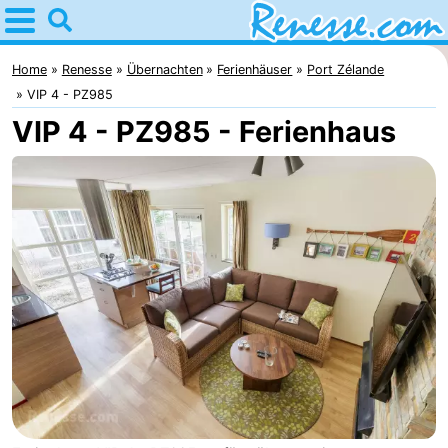
Home
Renesse
Home
Renesse
Übernachten
Ferienhäuser
Port Zélande
VIP 4 - PZ985
Tipps
VIP 4 - PZ985 - Ferienhaus
Für
kindern
Übernachten
Appartements
-
Port
-
Greve
Zeeuwse
Campingplätze
Kust
Ferienhäuser