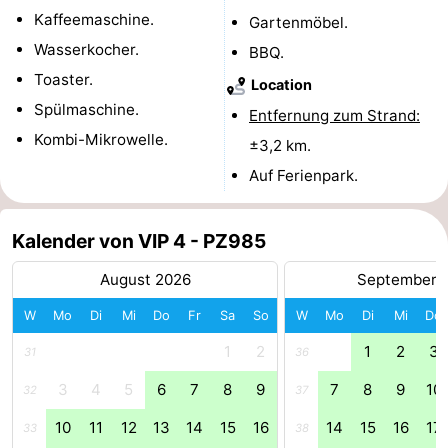
Kaffeemaschine.
Gartenmöbel.
Rundfahrten
-
Wasserkocher.
BBQ.
Spielplätze
-
Toaster.
Location
Spülmaschine.
Entfernung zum Strand:
Indoor-
-
Kombi-Mikrowelle.
±3,2 km.
Spielplätze
Bowling
-
Auf Ferienpark.
Minigolfplätze
Wellness-
Kalender von VIP 4 - PZ985
Zentren
Dörfer
August 2026
September 
&
Natur
W
Mo
Di
Mi
Do
Fr
Sa
So
W
Mo
Di
Mi
Do
Städte
Führungen
1
2
1
2
3
31
36
3
4
5
6
7
8
9
7
8
9
10
Sport
32
37
10
11
12
13
14
15
16
14
15
16
17
33
38
-