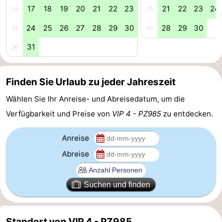
17
18
19
20
21
22
23
21
22
23
24
34
39
Schwimmbader
-
24
25
26
27
28
29
30
28
29
30
35
40
Radfahren
-
31
36
Wandern
-
Finden Sie Urlaub zu jeder Jahreszeit
Reiten
-
Wählen Sie Ihr Anreise- und Abreisedatum, um die
Golfplatze
-
Verfügbarkeit und Preise von
VIP 4 - PZ985
zu entdecken.
Surfen
-
Anreise
Sportangeln
-
Abreise
Tauchen
Seehunden
Suchen und finden
Essen
und
Veranstaltungen
Standort von VIP 4 - PZ985