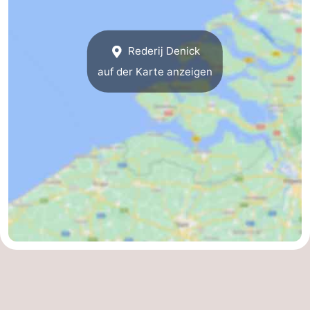
-
Buitenheem
-
Rederij Denick
auf der Karte anzeigen
De
-
Oase
Duinoord
-
Ginsterveld
-
Julianahoeve
-
Livingstone
-
Port
-
Greve
Port
-
Zélande
Resort
-