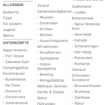
ALLGEMEIN
Strand
Südholland
van
(mit
Lastminutes
Sehenswürdigkeiten
Badeorte
- Leiden
Haamstede
Frühstück)
Strand
- Museen
Tipps
Bollenstreek
- Denkmäler
Für kindern
- Natur Hollands
Sehen
Duin
- Kirchen
Jugend
- Noordwijk
- Mühlen
Wetter
&
-
- Katwijk
- Aussichtspunkte
UNTERKÜNFTE
- Scheveningen
Attraktionen
tun
Museen
-
Appartements
- Den Haag
- Rundfahrten
- Port Greve
- Rotterdam
- Spielplätze
Denkmäler
-
- Zeeuwse Kust
- Rockanje
- Indoor-
Campingplätze
Spielplätze
Zeeland
Kirchen
-
Ferienhäuser
- Bowling
Schouwen-
- Buitenheem
Duiveland
- Minigolfplätze
Mühlen
-
- De Oase
- Brouwershaven
Wellness-Zentren
- Duinoord
Aussichtspunkte
Attraktionen
- Bruinisse
Dörfer & Städte
- Ginsterveld
- Zierikzee
Natur
-
- Julianahoeve
- Natur
Führungen