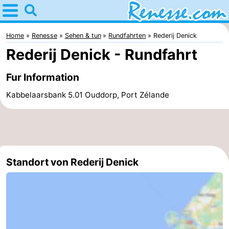
Home
Renesse
Home
Renesse
Sehen & tun
Rundfahrten
Rederij Denick
Rederij Denick - Rundfahrt
Tipps
Fur Information
Für
Kabbelaarsbank 5.01 Ouddorp, Port Zélande
kindern
Übernachten
Appartements
-
Standort von Rederij Denick
Port
-
Greve
Zeeuwse
Campingplätze
Kust
Ferienhäuser