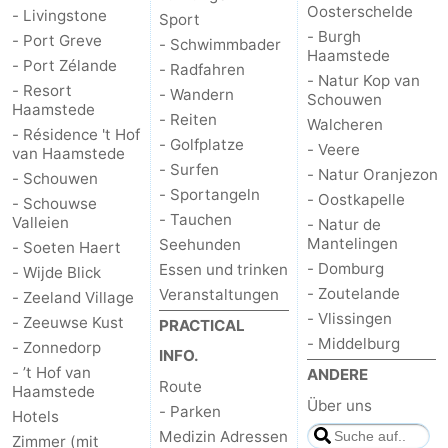
Oosterschelde
- Livingstone
Sport
Rundfahrten
-
- Burgh
- Port Greve
- Schwimmbader
Haamstede
- Port Zélande
- Radfahren
Spielplätze
-
- Natur Kop van
- Resort
- Wandern
Schouwen
Haamstede
- Reiten
Indoor-
-
Walcheren
- Résidence 't Hof
- Golfplatze
- Veere
van Haamstede
Spielplätze
Bowling
-
- Surfen
- Natur Oranjezon
- Schouwen
- Sportangeln
- Oostkapelle
- Schouwse
Minigolfplätze
Wellness-
- Tauchen
Valleien
- Natur de
Mantelingen
Seehunden
- Soeten Haert
Zentren
Dörfer
- Domburg
Essen und trinken
- Wijde Blick
- Zoutelande
Veranstaltungen
- Zeeland Village
&
Natur
- Vlissingen
- Zeeuwse Kust
PRACTICAL
- Middelburg
Städte
Führungen
- Zonnedorp
INFO.
- ’t Hof van
ANDERE
Route
Sport
Haamstede
Über uns
- Parken
Hotels
-
Medizin Adressen
Zimmer (mit