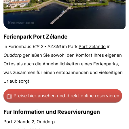
Haamstede
Résidence
-
't
Schouwen
-
Hof
Schouwse
-
Ferienpark Port Zélande
van
Valleien
Soeten
-
In Ferienhaus
VIP 2 - PZ746
im Park
Port Zélande
in
Ouddorp
genießen Sie sowohl den Komfort Ihres eigenen
Haamstede
Haert
Wijde
-
Ortes als auch die Annehmlichkeiten eines Ferienparks,
Blick
Zeeland
-
was zusammen für einen entspannenden und vielseitigen
Urlaub sorgt.
Village
Zeeuwse
-
Preise hier ansehen
und direkt online reservieren
Kust
Zonnedorp
-
Fur Information und Reservierungen
’t
Hotels
Port Zélande 2, Ouddorp
Hof
Zimmer