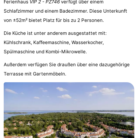
Ferienhaus
VIP 2 - PZ746
verfügt über einem
-
Schlafzimmer und einem Badezimmer. Diese Unterkunft
von ±52m² bietet Platz für bis zu 2 Personen.
Buitenheem
-
Die Küche ist unter anderem ausgestattet mit:
De
-
Kühlschrank, Kaffeemaschine, Wasserkocher,
Oase
Duinoord
-
Spülmaschine und Kombi-Mikrowelle.
Ginsterveld
-
Außerdem verfügen Sie draußen über eine dazugehörige
Terrasse mit Gartenmöbeln.
Julianahoeve
-
Livingstone
-
Port
-
Greve
Port
-
Zélande
Resort
-