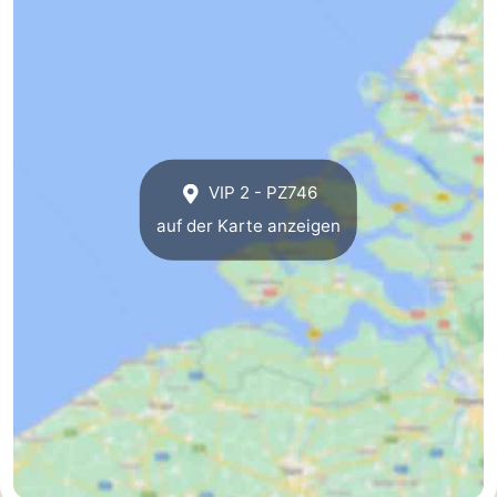
trinken
Praktisch
Forum
Route
-
VIP 2 - PZ746
auf der Karte anzeigen
Parken
Reisebuchshop
Medizin
Adressen
Region
Südholland
-
Leiden
Bollenstreek