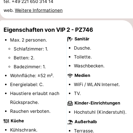
tel. +49 221 650 314 14
van
(mit
Lastminutes
web.
Weitere Informationen
Haamstede
Frühstück)
Strand
Eigenschaften von VIP 2 - PZ746
Sehen
Sanitär
Max. 2 personen.
Dusche.
&
-
Schlafzimmer: 1.
Toilette.
Betten: 2.
tun
Museen
-
Waschbecken.
Badezimmer: 1.
Denkmäler
-
Wohnfläche: ±52 m².
Medien
Energielabel: C.
WiFi / WLAN Internet.
Kirchen
-
Haustiere erlaubt nach
TV.
Mühlen
-
Rücksprache.
Kinder-Einrichtungen
Rauchen verboten.
Hochstuhl (Kinderstuhl).
Aussichtspunkte
Attraktionen
Küche
Außerhalb
-
Kühlschrank.
Terrasse.