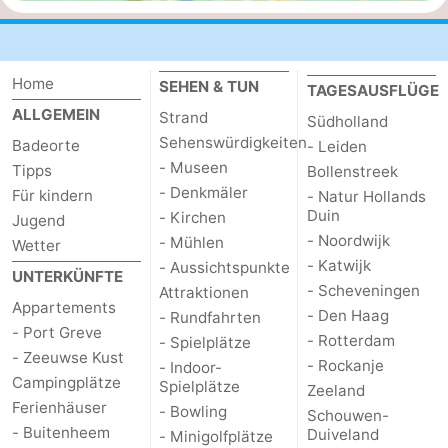
-
Natur
-
Home
SEHEN & TUN
TAGESAUSFLÜGE
ALLGEMEIN
Strand
Südholland
Hollands
Noordwijk
-
Sehenswürdigkeiten
Badeorte
- Leiden
- Museen
Tipps
Duin
Katwijk
-
Bollenstreek
- Denkmäler
Für kindern
- Natur Hollands
Duin
Scheveningen
-
- Kirchen
Jugend
- Noordwijk
- Mühlen
Wetter
Den
-
- Katwijk
- Aussichtspunkte
UNTERKÜNFTE
- Scheveningen
Attraktionen
Haag
Rotterdam
-
Appartements
- Den Haag
- Rundfahrten
- Port Greve
- Rotterdam
- Spielplätze
Rockanje
Zeeland
- Zeeuwse Kust
- Rockanje
- Indoor-
Campingplätze
Spielplätze
Zeeland
Schouwen-
Ferienhäuser
- Bowling
Schouwen-
- Buitenheem
Duiveland
- Minigolfplätze
Duiveland
-