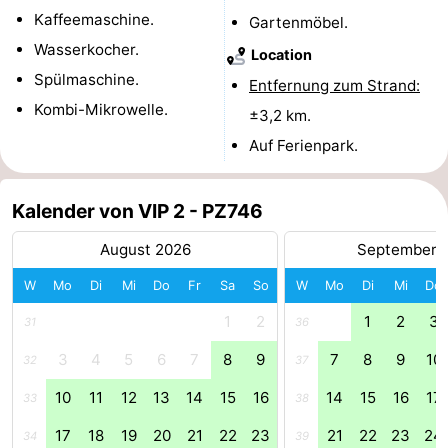
Kaffeemaschine.
Gartenmöbel.
Rundfahrten
-
Wasserkocher.
Location
Spielplätze
-
Spülmaschine.
Entfernung zum Strand:
Kombi-Mikrowelle.
±3,2 km.
Indoor-
-
Auf Ferienpark.
Spielplätze
Bowling
-
Kalender von VIP 2 - PZ746
Minigolfplätze
Wellness-
August 2026
September 
Zentren
Dörfer
W
Mo
Di
Mi
Do
Fr
Sa
So
W
Mo
Di
Mi
Do
&
Natur
1
2
1
2
3
31
36
Städte
Führungen
3
4
5
6
7
8
9
7
8
9
10
32
37
Sport
10
11
12
13
14
15
16
14
15
16
17
33
38
-
17
18
19
20
21
22
23
21
22
23
24
34
39