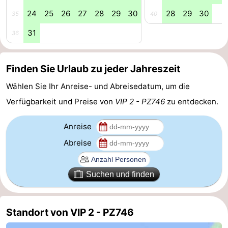
24
25
26
27
28
29
30
28
29
30
35
40
Schwimmbader
-
31
36
Radfahren
-
Wandern
-
Finden Sie Urlaub zu jeder Jahreszeit
Reiten
-
Wählen Sie Ihr Anreise- und Abreisedatum, um die
Verfügbarkeit und Preise von
VIP 2 - PZ746
zu entdecken.
Golfplatze
-
Anreise
Surfen
-
Abreise
Sportangeln
-
Suchen und finden
Tauchen
Seehunden
Essen
Standort von VIP 2 - PZ746
und
Veranstaltungen