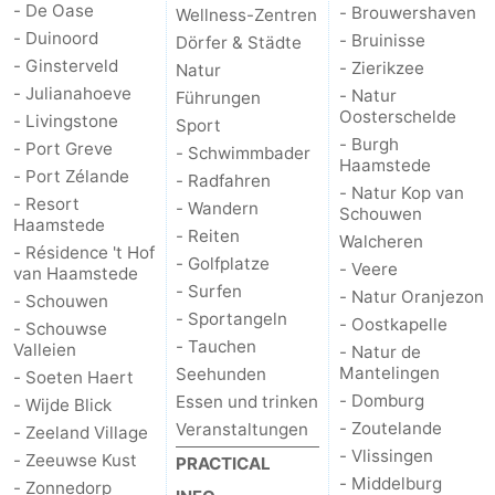
- De Oase
- Brouwershaven
Wellness-Zentren
- Duinoord
- Bruinisse
Brouwershaven
-
Dörfer & Städte
- Ginsterveld
- Zierikzee
Natur
Bruinisse
-
- Julianahoeve
- Natur
Führungen
Oosterschelde
- Livingstone
Sport
Zierikzee
-
- Burgh
- Port Greve
- Schwimmbader
Haamstede
- Port Zélande
- Radfahren
Natur
-
- Natur Kop van
- Resort
- Wandern
Schouwen
Haamstede
- Reiten
Oosterschelde
Burgh
-
Walcheren
- Résidence 't Hof
- Golfplatze
- Veere
van Haamstede
Haamstede
Natur
Walcheren
- Surfen
- Natur Oranjezon
- Schouwen
- Sportangeln
- Oostkapelle
- Schouwse
Kop
-
- Tauchen
Valleien
- Natur de
Mantelingen
Seehunden
- Soeten Haert
van
Veere
-
- Domburg
Essen und trinken
- Wijde Blick
- Zoutelande
Veranstaltungen
- Zeeland Village
Schouwen
Natur
-
- Vlissingen
- Zeeuwse Kust
PRACTICAL
- Middelburg
- Zonnedorp
Oranjezon
Oostkapelle
-