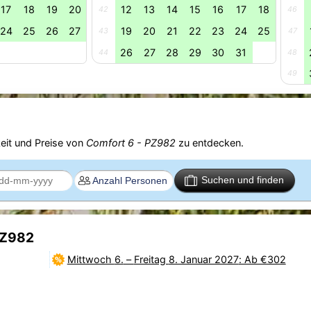
17
18
19
20
12
13
14
15
16
17
18
42
46
24
25
26
27
19
20
21
22
23
24
25
43
47
26
27
28
29
30
31
44
48
49
eit und Preise von
Comfort 6 - PZ982
zu entdecken.
Suchen und finden
PZ982
Mittwoch 6.
–
Freitag 8. Januar 2027
: Ab €302