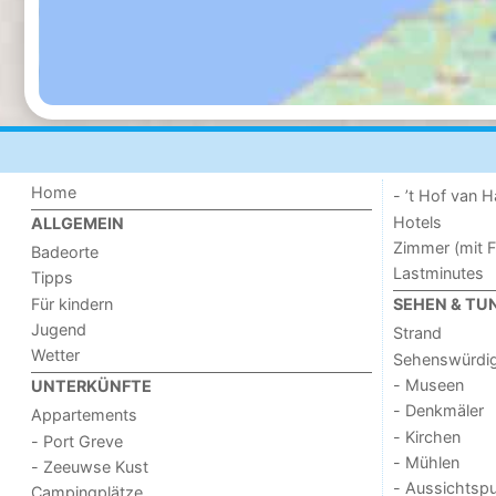
Home
- ’t Hof van
Hotels
ALLGEMEIN
Zimmer (mit F
Badeorte
Lastminutes
Tipps
Für kindern
SEHEN & TU
Jugend
Strand
Wetter
Sehenswürdig
- Museen
UNTERKÜNFTE
- Denkmäler
Appartements
- Kirchen
- Port Greve
- Mühlen
- Zeeuwse Kust
- Aussichtsp
Campingplätze