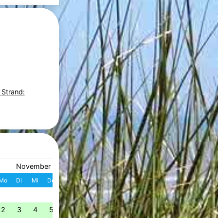
 Strand:
November 2026
Dezember 2026
Mo
Di
Mi
Do
Fr
Sa
So
W
Mo
Di
Mi
Do
Fr
S
1
1
2
3
4
49
2
3
4
5
6
7
8
7
8
9
10
11
1
50