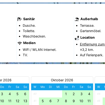
Sanitär
Außerhalb
Dusche.
Terrasse.
Toilette.
Gartenmöbel.
Waschbecken.
Location
Medien
Entfernung zum
WiFi / WLAN Internet.
±3,2 km.
TV.
Auf Ferienpark.
er 2026
Oktober 2026
Do
Fr
Sa
So
W
Mo
Di
Mi
Do
Fr
Sa
So
W
3
4
5
6
1
2
3
4
40
44
10
11
12
13
5
6
7
8
9
10
11
41
45