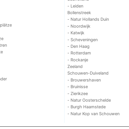
- Leiden
Bollenstreek
- Natur Hollands Duin
lplätze
- Noordwijk
- Katwijk
ze
- Scheveningen
tren
- Den Haag
te
- Rotterdam
- Rockanje
Zeeland
Schouwen-Duiveland
der
- Brouwershaven
- Bruinisse
- Zierikzee
- Natur Oosterschelde
- Burgh Haamstede
- Natur Kop van Schouwen