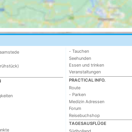
- Tauchen
 Haamstede
Seehunden
Essen und trinken
rühstück)
Veranstaltungen
PRACTICAL INFO.
N
Route
- Parken
keiten
Medizin Adressen
Forum
Reisebuchshop
TAGESAUSFLÜGE
unkte
Südholland