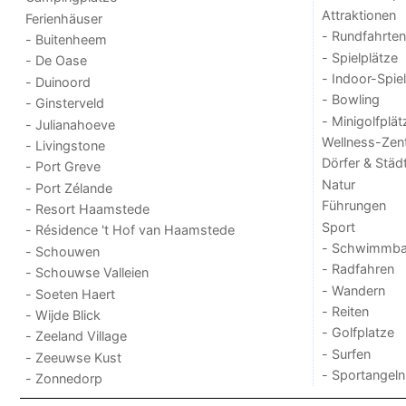
Attraktionen
Ferienhäuser
- Rundfahrten
- Buitenheem
- Spielplätze
- De Oase
- Indoor-Spie
- Duinoord
- Bowling
- Ginsterveld
- Minigolfplät
- Julianahoeve
Wellness-Zen
- Livingstone
Dörfer & Städ
- Port Greve
Natur
- Port Zélande
Führungen
- Resort Haamstede
Sport
- Résidence 't Hof van Haamstede
- Schwimmba
- Schouwen
- Radfahren
- Schouwse Valleien
- Wandern
- Soeten Haert
- Reiten
- Wijde Blick
- Golfplatze
- Zeeland Village
- Surfen
- Zeeuwse Kust
- Sportangeln
- Zonnedorp