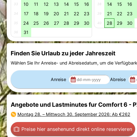
10
11
12
13
14
15
16
14
15
16
33
38
17
18
19
20
21
22
23
21
22
23
34
39
24
25
26
27
28
29
30
28
29
30
35
40
31
36
Finden Sie Urlaub zu jeder Jahreszeit
Wählen Sie Ihr Anreise- und Abreisedatum, um die Verfügbark
Anreise
Abreise
Angebote und Lastminutes fur Comfort 6 - 
Montag 28.
–
Mittwoch 30. September 2026
: Ab €262
Preise hier ansehen
und direkt online reservieren