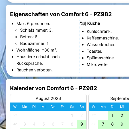
Eigenschaften von Comfort 6 - PZ982
Küche
Max. 6 personen.
Schlafzimmer: 3.
Kühlschrank.
Betten: 6.
Kaffeemaschine.
Badezimmer: 1.
Wasserkocher.
Wohnfläche: ±80 m².
Toaster.
Haustiere erlaubt nach
Spülmaschine.
Rücksprache.
Mikrowelle.
Rauchen verboten.
Kalender von Comfort 6 - PZ982
August 2026
Septemb
W
Mo
Di
Mi
Do
Fr
Sa
So
W
Mo
Di
Mi
1
2
1
2
31
36
3
4
5
6
7
8
9
7
8
9
32
37