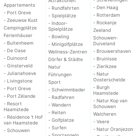
Attraktionen
Appartements
- Den Haag
- Rundfahrten
Brouwershaven
-
- Port Greve
- Rotterdam
- Spielplätze
- Zeeuwse Kust
- Rockanje
- Indoor-
Bruinisse
-
Campingplätze
Spielplätze
Zeeland
Ferienhäuser
- Bowling
Schouwen-
Zierikzee
-
- Buitenheem
Duiveland
- Minigolfplätze
- De Oase
- Brouwershaven
Wellness-Zentren
Natur
-
- Duinoord
- Bruinisse
Dörfer & Städte
- Ginsterveld
- Zierikzee
Oosterschelde
Burgh
-
Natur
- Julianahoeve
- Natur
Führungen
Oosterschelde
Haamstede
Natur
Walcheren
- Livingstone
Sport
- Burgh
- Port Greve
- Schwimmbader
Haamstede
Kop
-
- Port Zélande
- Radfahren
- Natur Kop van
- Resort
- Wandern
Schouwen
van
Veere
-
Haamstede
- Reiten
Walcheren
- Résidence 't Hof
- Golfplatze
Schouwen
Natur
-
- Veere
van Haamstede
- Surfen
- Natur Oranjezon
- Schouwen
Oranjezon
Oostkapelle
-
- Sportangeln