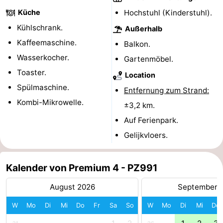
Küche
Hochstuhl (Kinderstuhl).
Rundfahrten
-
Kühlschrank.
Außerhalb
Spielplätze
-
Kaffeemaschine.
Balkon.
Wasserkocher.
Gartenmöbel.
Indoor-
-
Toaster.
Location
Spielplätze
Bowling
-
Spülmaschine.
Entfernung zum Strand:
Kombi-Mikrowelle.
Minigolfplätze
Wellness-
±3,2 km.
Auf Ferienpark.
Zentren
Dörfer
Gelijkvloers.
&
Natur
Kalender von Premium 4 - PZ991
Städte
Führungen
August 2026
September 
Sport
W
Mo
Di
Mi
Do
Fr
Sa
So
W
Mo
Di
Mi
Do
-