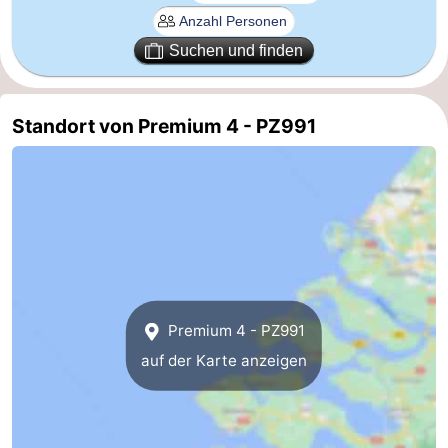
trinken
Praktisch
Suchen und finden
Forum
Standort von Premium 4 - PZ991
Route
-
Parken
Reisebuchshop
Medizin
Adressen
Region
Premium 4 - PZ991
Südholland
auf der Karte anzeigen
-
Leiden
Bollenstreek