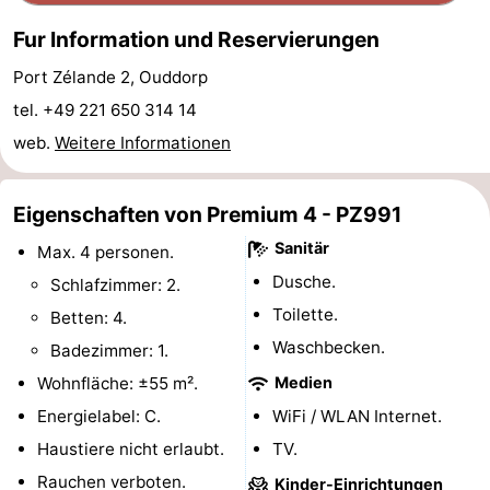
van
(mit
Lastminutes
Fur Information und Reservierungen
Port Zélande 2, Ouddorp
Haamstede
Frühstück)
Strand
tel. +49 221 650 314 14
Sehen
web.
Weitere Informationen
&
-
Eigenschaften von Premium 4 - PZ991
tun
Museen
-
Sanitär
Max. 4 personen.
Denkmäler
-
Dusche.
Schlafzimmer: 2.
Toilette.
Betten: 4.
Kirchen
-
Waschbecken.
Badezimmer: 1.
Mühlen
-
Wohnfläche: ±55 m².
Medien
Energielabel: C.
WiFi / WLAN Internet.
Aussichtspunkte
Attraktionen
Haustiere nicht erlaubt.
TV.
-
Rauchen verboten.
Kinder-Einrichtungen