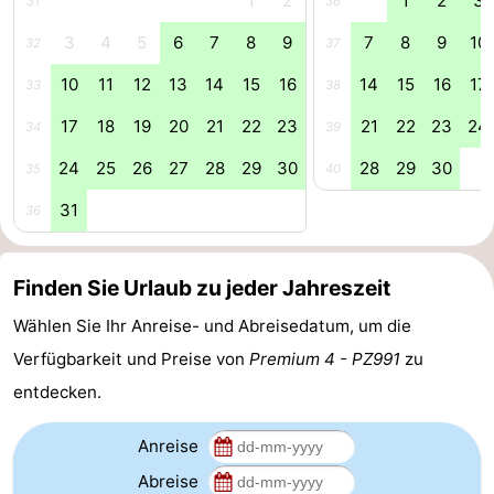
1
2
1
2
3
31
36
Schwimmbader
-
3
4
5
6
7
8
9
7
8
9
10
32
37
10
11
12
13
14
15
16
14
15
16
17
Radfahren
-
33
38
17
18
19
20
21
22
23
21
22
23
24
34
39
Wandern
-
24
25
26
27
28
29
30
28
29
30
35
40
Reiten
-
31
36
Golfplatze
-
Surfen
-
Finden Sie Urlaub zu jeder Jahreszeit
Wählen Sie Ihr Anreise- und Abreisedatum, um die
Sportangeln
-
Verfügbarkeit und Preise von
Premium 4 - PZ991
zu
Tauchen
Seehunden
entdecken.
Essen
Anreise
Abreise
und
Veranstaltungen