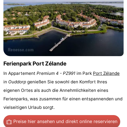
Haamstede
Résidence
-
't
Schouwen
-
Hof
Schouwse
-
van
Valleien
Soeten
-
Haamstede
Haert
Wijde
-
Ferienpark Port Zélande
Blick
Zeeland
-
In Appartement
Premium 4 - PZ991
im Park
Port Zélande
in
Ouddorp
genießen Sie sowohl den Komfort Ihres
Village
Zeeuwse
-
eigenen Ortes als auch die Annehmlichkeiten eines
Kust
Zonnedorp
-
Ferienparks, was zusammen für einen entspannenden und
vielseitigen Urlaub sorgt.
’t
Hotels
Preise hier ansehen
und direkt online reservieren
Hof
Zimmer