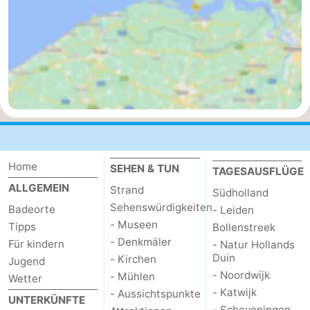
-
Natur
-
Hollands
Noordwijk
-
Duin
Katwijk
-
Scheveningen
-
Home
SEHEN & TUN
TAGESAUSFLÜGE
Den
-
ALLGEMEIN
Strand
Südholland
Sehenswürdigkeiten
Badeorte
- Leiden
Haag
Rotterdam
-
- Museen
Tipps
Bollenstreek
- Denkmäler
Rockanje
Zeeland
Für kindern
- Natur Hollands
Duin
- Kirchen
Jugend
Schouwen-
- Noordwijk
- Mühlen
Wetter
- Katwijk
- Aussichtspunkte
UNTERKÜNFTE
Duiveland
-
- Scheveningen