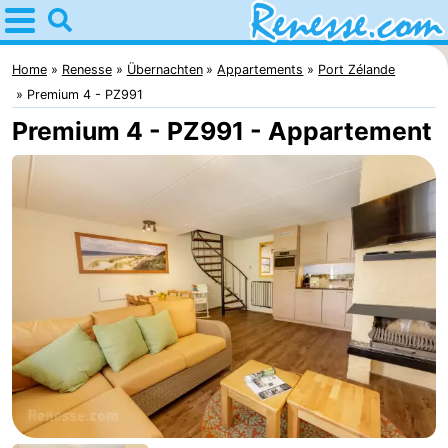
Home
Renesse
Home
Renesse
Übernachten
Appartements
Port Zélande
Premium 4 - PZ991
Tipps
Premium 4 - PZ991 - Appartement
Für
kindern
Übernachten
Appartements
-
Port
-
Greve
Zeeuwse
Campingplätze
Kust
Ferienhäuser