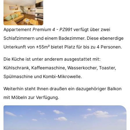
-
Buitenheem
-
Appartement
Premium 4 - PZ991
verfügt über zwei
De
-
Schlafzimmern und einem Badezimmer. Diese ebenerdige
Oase
Duinoord
-
Unterkunft von ±55m² bietet Platz für bis zu 4 Personen.
Die Küche ist unter anderem ausgestattet mit:
Ginsterveld
-
Kühlschrank, Kaffeemaschine, Wasserkocher, Toaster,
Julianahoeve
-
Spülmaschine und Kombi-Mikrowelle.
Livingstone
-
Weiterhin steht Ihnen draußen ein dazugehöriger Balkon
mit Möbeln zur Verfügung.
Port
-
Greve
Port
-
Zélande
Resort
-