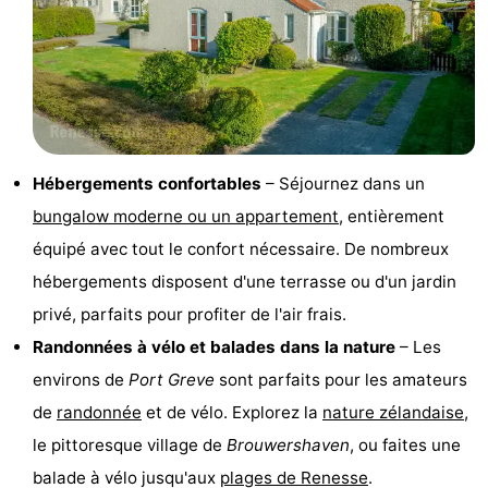
Zélande
Resort
-
Haamstede
Résidence
-
't
Schouwen
-
Hof
Schouwse
-
Hébergements confortables
– Séjournez dans un
bungalow moderne ou un appartement
, entièrement
van
Valleien
Soeten
-
équipé avec tout le confort nécessaire. De nombreux
Haamstede
Haert
Wijde
-
hébergements disposent d'une terrasse ou d'un jardin
privé, parfaits pour profiter de l'air frais.
Blick
Zeeland
-
Randonnées à vélo et balades dans la nature
– Les
Village
Zeeuwse
-
environs de
Port Greve
sont parfaits pour les amateurs
de
randonnée
et de vélo. Explorez la
nature zélandaise
,
Kust
Zonnedorp
-
le pittoresque village de
Brouwershaven
, ou faites une
’t
Hôtels
balade à vélo jusqu'aux
plages de Renesse
.