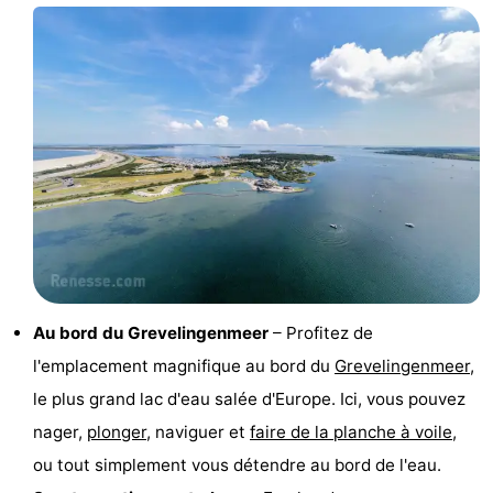
Hof
Last
van
minutes
Plages
Haamstede
Voir
et
Lieux
faire
d'intérêt
-
Musées
-
Monuments
-
Au bord du Grevelingenmeer
– Profitez de
l'emplacement magnifique au bord du
Grevelingenmeer
,
Églises
-
le plus grand lac d'eau salée d'Europe. Ici, vous pouvez
Moulins
-
nager,
plonger
, naviguer et
faire de la planche à voile
,
ou tout simplement vous détendre au bord de l'eau.
Points
Attractions