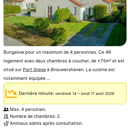
Schouwen
Nature
-
Oranjezon
Oostkapelle
-
Nature
-
de
Domburg
-
Bungalow pour un maximum de 4 personnes. Ce 4R
logement avec deux chambres à coucher, de ±75m² et est
Mantelingen
Zoutelande
-
situé sur
Port Greve
à
Brouwershaven
. La cuisine est
Vlissingen
-
notamment équipée ...
Middelburg
Météo
Dernière minute:
–
vendredi 14
lundi 17 août 2026
Contact
Max. 4 personen.
Nombre de chambres: 2.
Animaux admis après consultation.