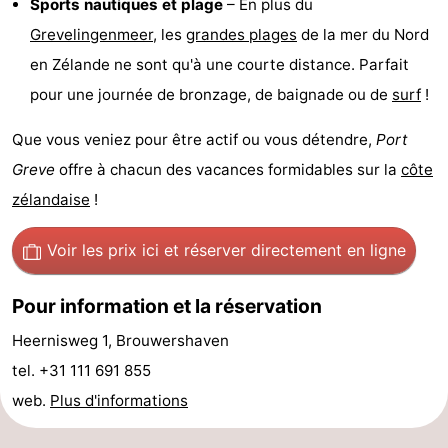
Sports nautiques et plage
– En plus du
de
-
Grevelingenmeer
, les
grandes
plages
de la mer du Nord
en Zélande ne sont qu'à une courte distance. Parfait
vue
Croisières
-
pour une journée de bronzage, de baignade ou de
surf
!
Terrains
-
Que vous veniez pour être actif ou vous détendre,
Port
de
Aires
-
Greve
offre à chacun des vacances formidables sur la
côte
zélandaise
!
jeux
de
Bowling
-
Voir les prix ici
et réserver directement en ligne
jeux
Parcours
Centres
intérieures
de
de
Villages
Pour information et la réservation
Heernisweg 1, Brouwershaven
mini-
bien-
&
Nature
tel. +31 111 691 855
golf
être
villes
Visites
web.
Plus d'informations
guidées
Sports