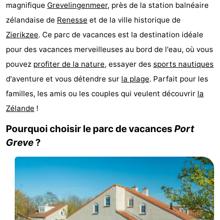
magnifique
Grevelingenmeer
, près de la station balnéaire
d'hôtes
Chaumières
zélandaise de
Renesse
et de la ville historique de
-
Zierikzee
. Ce parc de vacances est la destination idéale
pour des vacances merveilleuses au bord de l'eau, où vous
Buitenheem
-
pouvez
profiter de la nature
, essayer des
sports nautiques
De
-
d'aventure et vous détendre sur
la plage
. Parfait pour les
familles, les amis ou les couples qui veulent découvrir
la
Oase
Duinoord
-
Zélande
!
Ginsterveld
-
Pourquoi choisir le parc de vacances
Port
Greve
?
Julianahoeve
-
Livingstone
-
Port
-
Greve
Port
-