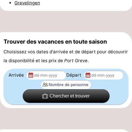
Grevelingen
des
Boire
phoques
et
Événements
manger
Pratiques
Trouver des vacances en toute saison
Forum
Choisissez vos dates d'arrivée et de départ pour découvrir
la disponibilité et les prix de
Port Greve
.
Route
Arrivée
Départ
-
Stationnement
Courtier
Chercher et trouver
Adresses
Médicales
Région
Hollande-