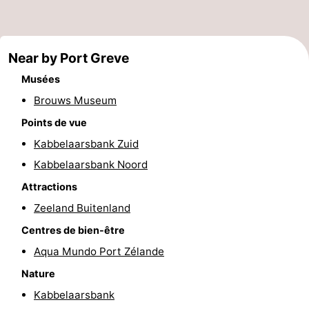
-
Piscines
-
Near by Port Greve
Musées
Faire
-
Brouws Museum
du
Randonnée
-
Points de vue
Kabbelaarsbank Zuid
vélo
Équitation
-
Kabbelaarsbank Noord
Terrains
-
Attractions
Zeeland Buitenland
de
Surfen
-
Centres de bien-être
golf
Peche
-
Aqua Mundo Port Zélande
Sportive
Equitation
Immersion
Nature
Kabbelaarsbank
Observation