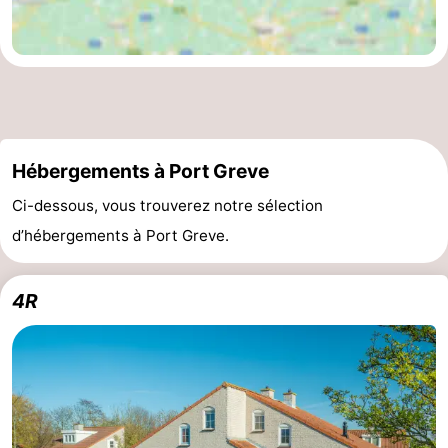
Schouwen-
Duiveland
-
Brouwershaven
-
Hébergements à Port Greve
Bruinisse
-
Ci-dessous, vous trouverez notre sélection
Zierikzee
-
d’hébergements à Port Greve.
Nature
-
4R
Oosterschelde
Burgh
-
Haamstede
Nature
Walcheren
Kop
-
van
Veere
-