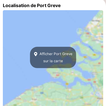
Localisation de Port Greve
Méridionale
-
Leiden
Bollenstreek
-
Nature
-
Hollands
Noordwijk
-
Afficher Port Greve
sur la carte
Duin
Katwijk
-
Scheveningen
-
La
-
Haye
Rotterdam
-
Rockanje
Zeeland