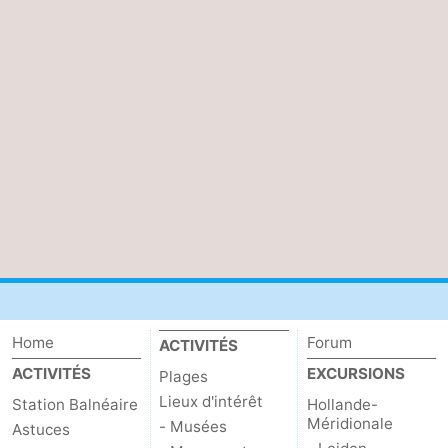
Méridionale
-
Leiden
Bollenstreek
-
Nature
-
Hollands
Noordwijk
-
Duin
Katwijk
-
Scheveningen
-
Home
Forum
ACTIVITÉS
La
-
ACTIVITÉS
EXCURSIONS
Plages
Haye
Rotterdam
-
Lieux d'intérêt
Station Balnéaire
Hollande-
Méridionale
- Musées
Astuces
Rockanje
Zeeland