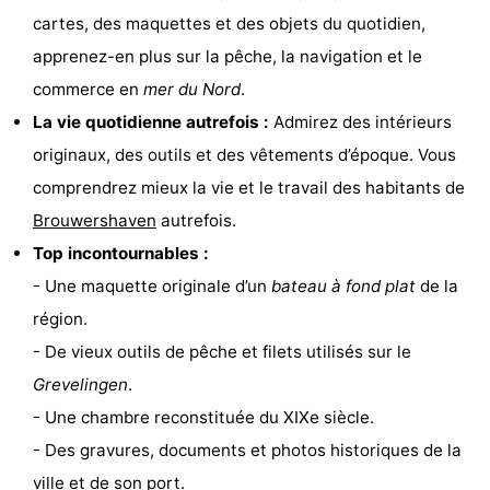
cartes, des maquettes et des objets du quotidien,
Zélande
Resort
-
apprenez-en plus sur la pêche, la navigation et le
Haamstede
Résidence
-
commerce en
mer du Nord
.
La vie quotidienne autrefois :
Admirez des intérieurs
't
Schouwen
-
originaux, des outils et des vêtements d’époque. Vous
Hof
Schouwse
-
comprendrez mieux la vie et le travail des habitants de
Brouwershaven
autrefois.
van
Valleien
Soeten
-
Top incontournables :
Haamstede
Haert
Wijde
-
- Une maquette originale d’un
bateau à fond plat
de la
région.
Blick
Zeeland
-
- De vieux outils de pêche et filets utilisés sur le
Village
Zeeuwse
-
Grevelingen
.
- Une chambre reconstituée du XIXe siècle.
Kust
Zonnedorp
-
- Des gravures, documents et photos historiques de la
’t
Hôtels
ville et de son port.