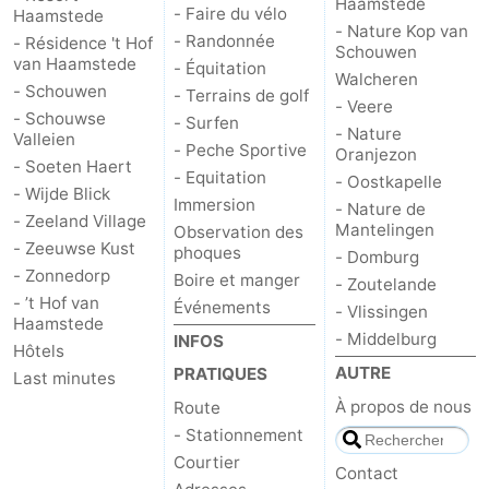
Haamstede
- Faire du vélo
Haamstede
- Nature Kop van
- Randonnée
- Résidence 't Hof
Schouwen
Nature
-
Schouwen
van Haamstede
- Équitation
Walcheren
- Schouwen
Oranjezon
Oostkapelle
-
- Terrains de golf
- Veere
- Schouwse
- Surfen
- Nature
Valleien
Nature
-
- Peche Sportive
Oranjezon
- Soeten Haert
- Equitation
- Oostkapelle
de
Domburg
-
- Wijde Blick
Immersion
- Nature de
- Zeeland Village
Mantelingen
Observation des
Mantelingen
Zoutelande
-
- Zeeuwse Kust
phoques
- Domburg
- Zonnedorp
Boire et manger
- Zoutelande
Vlissingen
-
- ’t Hof van
Événements
- Vlissingen
Haamstede
Middelburg
Météo
- Middelburg
INFOS
Hôtels
AUTRE
PRATIQUES
Last minutes
Contact
À propos de nous
Route
- Stationnement
Courtier
Contact