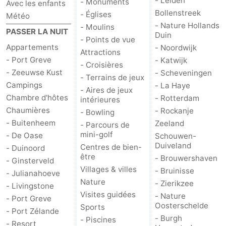
- Leiden
- Monuments
Avec les enfants
Bollenstreek
- Églises
Météo
Schouwen-
- Nature Hollands
- Moulins
PASSER LA NUIT
Duin
- Points de vue
Duiveland
-
Appartements
- Noordwijk
Attractions
- Port Greve
- Katwijk
Brouwershaven
-
- Croisières
- Zeeuwse Kust
- Scheveningen
- Terrains de jeux
Campings
- La Haye
Bruinisse
-
- Aires de jeux
Chambre d'hôtes
- Rotterdam
intérieures
Zierikzee
-
Chaumières
- Rockanje
- Bowling
- Buitenheem
Zeeland
- Parcours de
Nature
-
mini-golf
- De Oase
Schouwen-
Duiveland
Centres de bien-
- Duinoord
Oosterschelde
Burgh
-
être
- Brouwershaven
- Ginsterveld
Villages & villes
- Bruinisse
- Julianahoeve
Haamstede
Nature
Walcheren
Nature
- Zierikzee
- Livingstone
Visites guidées
- Nature
- Port Greve
Kop
-
Oosterschelde
Sports
- Port Zélande
- Burgh
- Piscines
van
Veere
-
- Resort