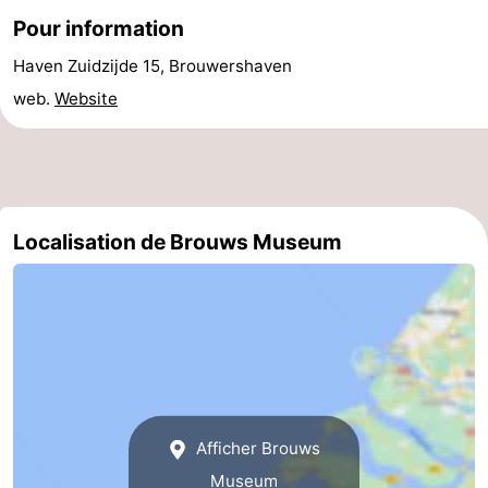
Pour information
-
Haven Zuidzijde 15, Brouwershaven
Piscines
-
web.
Website
Faire
-
du
Randonnée
-
vélo
Équitation
-
Localisation de Brouws Museum
Terrains
-
de
Surfen
-
golf
Peche
-
Sportive
Equitation
Immersion
Afficher Brouws
Observation
Museum