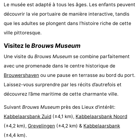
Le musée est adapté à tous les âges. Les enfants peuvent
de
-
découvrir la vie portuaire de manière interactive, tandis
que les adultes se plongent dans l’histoire riche de cette
vue
Croisières
-
ville pittoresque.
Terrains
-
Visitez le
Brouws Museum
de
Aires
-
Une visite du
Brouws Museum
se combine parfaitement
jeux
de
Bowling
-
avec une promenade dans le centre historique de
Brouwershaven
ou une pause en terrasse au bord du port.
jeux
Parcours
Centres
Laissez-vous surprendre par les récits d’autrefois et
intérieures
de
de
Villages
découvrez l’âme maritime de cette charmante ville.
Suivant
Brouws Museum
près des Lieux d'intérêt:
mini-
bien-
&
Nature
Kabbelaarsbank Zuid
(±4,1 km),
Kabbelaarsbank Noord
golf
être
villes
Visites
(±4,2 km),
Grevelingen
(±4,2 km) &
Kabbelaarsbank
(±4,4 km).
guidées
Sports