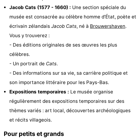
Jacob Cats (1577 - 1660) :
Une section spéciale du
Hof
Last
musée est consacrée au célèbre homme d’État, poète et
van
minutes
Plages
écrivain zélandais
Jacob Cats
, né à
Brouwershaven
.
Vous y trouverez :
Haamstede
Voir
- Des éditions originales de ses œuvres les plus
et
Lieux
célèbres.
- Un portrait de
Cats
.
faire
d'intérêt
-
- Des informations sur sa vie, sa carrière politique et
Musées
-
son importance littéraire pour les Pays-Bas.
Expositions temporaires :
Le musée organise
Monuments
-
régulièrement des expositions temporaires sur des
Églises
-
thèmes variés : art local, découvertes archéologiques
et récits villageois.
Moulins
-
Pour petits et grands
Points
Attractions