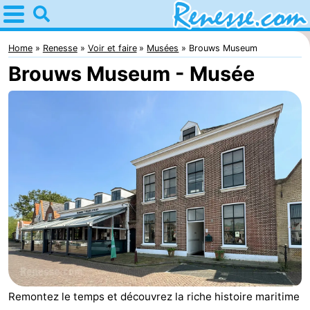
Home
Renesse
Home
Renesse
Voir et faire
Musées
Brouws Museum
Brouws Museum - Musée
Astuces
Avec
les
Passer
enfants
la
Appartements
nuit
-
Port
-
Greve
Zeeuwse
Campings
Kust
Chambre
Remontez le temps et découvrez la riche histoire maritime