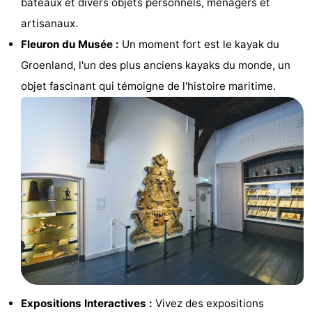
bateaux et divers objets personnels, ménagers et
Hof
Last
artisanaux.
Fleuron du Musée :
Un moment fort est le kayak du
van
minutes
Plages
Groenland, l'un des plus anciens kayaks du monde, un
Haamstede
Voir
objet fascinant qui témoigne de l'histoire maritime.
et
Lieux
faire
d'intérêt
-
Musées
-
Monuments
-
Églises
-
Moulins
-
Points
Attractions
Expositions Interactives :
Vivez des expositions