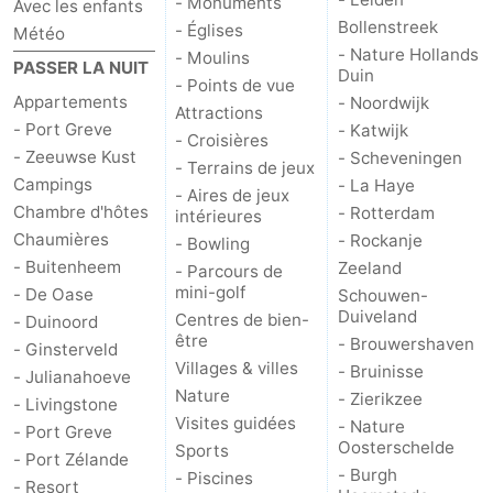
- Monuments
Avec les enfants
Bollenstreek
- Églises
Météo
Schouwen
Nature
-
- Nature Hollands
- Moulins
PASSER LA NUIT
Duin
- Points de vue
Oranjezon
Oostkapelle
-
Appartements
- Noordwijk
Attractions
- Port Greve
- Katwijk
- Croisières
Nature
-
- Zeeuwse Kust
- Scheveningen
- Terrains de jeux
Campings
- La Haye
de
Domburg
-
- Aires de jeux
Chambre d'hôtes
- Rotterdam
intérieures
Chaumières
- Rockanje
Mantelingen
Zoutelande
-
- Bowling
- Buitenheem
Zeeland
- Parcours de
Vlissingen
-
mini-golf
- De Oase
Schouwen-
Duiveland
Centres de bien-
- Duinoord
être
Middelburg
Météo
- Brouwershaven
- Ginsterveld
Villages & villes
- Bruinisse
- Julianahoeve
Contact
Nature
- Zierikzee
- Livingstone
Visites guidées
- Nature
- Port Greve
Oosterschelde
Sports
- Port Zélande
- Burgh
- Piscines
- Resort