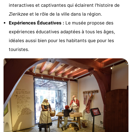
interactives et captivantes qui éclairent l'histoire de
de
-
Zierikzee
et le rôle de la ville dans la région.
vue
Croisières
-
Expériences Éducatives :
Le musée propose des
expériences éducatives adaptées à tous les âges,
Terrains
-
idéales aussi bien pour les habitants que pour les
de
Aires
-
touristes.
jeux
de
Bowling
-
jeux
Parcours
Centres
intérieures
de
de
Villages
mini-
bien-
&
Nature
golf
être
villes
Visites
guidées
Sports