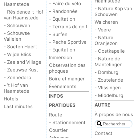
Haamstede
- Faire du vélo
Haamstede
- Nature Kop van
- Randonnée
- Résidence 't Hof
Schouwen
van Haamstede
- Équitation
Walcheren
- Schouwen
- Terrains de golf
- Veere
- Schouwse
- Surfen
- Nature
Valleien
- Peche Sportive
Oranjezon
- Soeten Haert
- Equitation
- Oostkapelle
- Wijde Blick
Immersion
- Nature de
- Zeeland Village
Mantelingen
Observation des
- Zeeuwse Kust
phoques
- Domburg
- Zonnedorp
Boire et manger
- Zoutelande
- ’t Hof van
Événements
- Vlissingen
Haamstede
- Middelburg
INFOS
Hôtels
AUTRE
PRATIQUES
Last minutes
À propos de nous
Route
- Stationnement
Courtier
Contact
Adresses