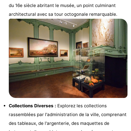
du 16e siècle abritant le musée, un point culminant
Zélande
Resort
-
architectural avec sa tour octogonale remarquable.
Haamstede
Résidence
-
't
Schouwen
-
Hof
Schouwse
-
van
Valleien
Soeten
-
Haamstede
Haert
Wijde
-
Blick
Zeeland
-
Village
Zeeuwse
-
Collections Diverses :
Explorez les collections
Kust
Zonnedorp
-
rassemblées par l'administration de la ville, comprenant
des tableaux, de l'argenterie, des maquettes de
’t
Hôtels