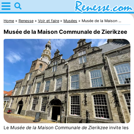
Home
Renesse
Home
Renesse
Voir et faire
Musées
Musée de la Maison ...
Musée de la Maison Communale de Zierikzee
Astuces
Avec
les
Passer
enfants
la
Appartements
nuit
-
Port
-
Greve
Zeeuwse
Campings
Le
Musée de la Maison Communale de Zierikzee
invite les
Kust
Chambre