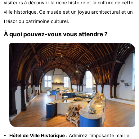
visiteurs à découvrir la riche histoire et la culture de cette
d'hôtes
Chaumières
ville historique. Ce musée est un joyau architectural et un
trésor du patrimoine culturel.
-
À quoi pouvez-vous vous attendre ?
Buitenheem
-
De
-
Oase
Duinoord
-
Ginsterveld
-
Julianahoeve
-
Livingstone
-
Port
-
Greve
Port
-
Hôtel de Ville Historique :
Admirez l'imposante mairie