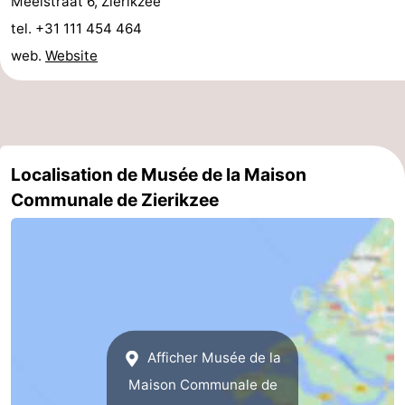
Meelstraat 6, Zierikzee
tel. +31 111 454 464
des
Boire
web.
Website
phoques
et
Événements
manger
Pratiques
Forum
Localisation de Musée de la Maison
Route
Communale de Zierikzee
-
Stationnement
Courtier
Adresses
Médicales
Région
Afficher Musée de la
Maison Communale de
Hollande-