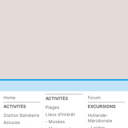
Schouwen-
Duiveland
-
Brouwershaven
-
Bruinisse
-
Zierikzee
-
Nature
-
Oosterschelde
Burgh
-
Home
Forum
ACTIVITÉS
Haamstede
Nature
Walcheren
ACTIVITÉS
EXCURSIONS
Plages
Kop
-
Lieux d'intérêt
Station Balnéaire
Hollande-
Méridionale
- Musées
Astuces
van
Veere
-
- Leiden