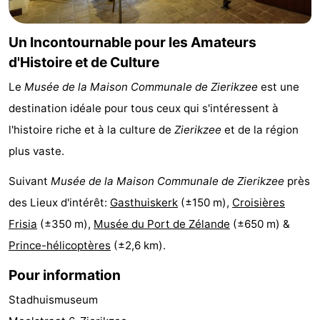
-
Un Incontournable pour les Amateurs
Piscines
-
d'Histoire et de Culture
Le
Musée de la Maison Communale de Zierikzee
est une
Faire
-
destination idéale pour tous ceux qui s'intéressent à
du
Randonnée
-
l'histoire riche et à la culture de
Zierikzee
et de la région
plus vaste.
vélo
Équitation
-
Suivant
Musée de la Maison Communale de Zierikzee
près
Terrains
-
des Lieux d'intérêt:
Gasthuiskerk
(±150 m),
Croisières
de
Surfen
-
Frisia
(±350 m),
Musée du Port de Zélande
(±650 m) &
Prince-hélicoptères
(±2,6 km).
golf
Peche
-
Pour information
Sportive
Equitation
Immersion
Stadhuismuseum
Observation