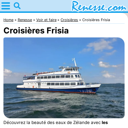
Home
Renesse
Home
Renesse
Voir et faire
Croisières
Croisières Frisia
Croisières Frisia
Astuces
Avec
les
Passer
enfants
la
Appartements
nuit
-
Port
-
Greve
Zeeuwse
Campings
Kust
Chambre
Découvrez la beauté des eaux de Zélande avec
les