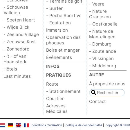
- Terrains de golf
- Veere
- Schouwse
- Surfen
Schouwen-
- Nature
Valleien
- Peche Sportive
Oranjezon
- Soeten Haert
- Equitation
- Oostkapelle
Duiveland
-
- Wijde Blick
Immersion
- Nature de
- Zeeland Village
Mantelingen
Brouwershaven
-
Observation des
- Zeeuwse Kust
phoques
- Domburg
- Zonnedorp
Boire et manger
Bruinisse
-
- Zoutelande
- ’t Hof van
Événements
- Vlissingen
Haamstede
Zierikzee
-
- Middelburg
INFOS
Hôtels
AUTRE
PRATIQUES
Last minutes
Nature
-
À propos de nous
Route
Oosterschelde
Burgh
-
- Stationnement
Courtier
Contact
Haamstede
Nature
Walcheren
Adresses
Médicales
Kop
-
conditions d‘utilisation
|
politique de confidentialité
|
copyright © 1998
van
Veere
-