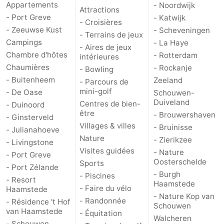
Appartements
- Noordwijk
Attractions
- Port Greve
- Katwijk
Méridionale
-
- Croisières
- Zeeuwse Kust
- Scheveningen
- Terrains de jeux
Leiden
Bollenstreek
Campings
- La Haye
- Aires de jeux
Chambre d'hôtes
- Rotterdam
intérieures
-
Chaumières
- Rockanje
- Bowling
- Buitenheem
Zeeland
- Parcours de
Nature
-
mini-golf
- De Oase
Schouwen-
Duiveland
Centres de bien-
- Duinoord
Hollands
Noordwijk
-
être
- Brouwershaven
- Ginsterveld
Villages & villes
- Bruinisse
- Julianahoeve
Duin
Katwijk
-
Nature
- Zierikzee
- Livingstone
Visites guidées
- Nature
Scheveningen
-
- Port Greve
Oosterschelde
Sports
- Port Zélande
- Burgh
La
-
- Piscines
- Resort
Haamstede
- Faire du vélo
Haamstede
- Nature Kop van
Haye
Rotterdam
-
- Randonnée
- Résidence 't Hof
Schouwen
van Haamstede
- Équitation
Walcheren
Rockanje
Zeeland
- Schouwen