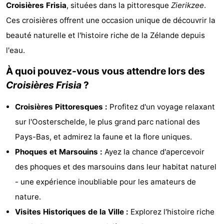
Croisières Frisia
, situées dans la pittoresque
Zierikzee
.
d'hôtes
Chaumières
Ces croisières offrent une occasion unique de découvrir la
-
beauté naturelle et l'histoire riche de la Zélande depuis
l'eau.
Buitenheem
-
À quoi pouvez-vous vous attendre lors des
De
-
Croisières Frisia
?
Oase
Duinoord
-
Croisières Pittoresques :
Profitez d'un voyage relaxant
sur l'Oosterschelde, le plus grand parc national des
Ginsterveld
-
Pays-Bas, et admirez la faune et la flore uniques.
Julianahoeve
-
Phoques et Marsouins :
Ayez la chance d'apercevoir
des phoques et des marsouins dans leur habitat naturel
Livingstone
-
- une expérience inoubliable pour les amateurs de
Port
-
nature.
Visites Historiques de la Ville :
Explorez l'histoire riche
Greve
Port
-