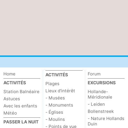
des
Boire
phoques
et
Événements
manger
Pratiques
Forum
Route
Home
Forum
-
ACTIVITÉS
ACTIVITÉS
EXCURSIONS
Plages
Stationnement
Courtier
Lieux d'intérêt
Station Balnéaire
Hollande-
Méridionale
- Musées
Astuces
Adresses
- Leiden
- Monuments
Avec les enfants
Bollenstreek
- Églises
Médicales
Région
Météo
- Nature Hollands
- Moulins
PASSER LA NUIT
Duin
Hollande-
- Points de vue