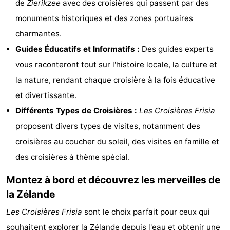
de
Zierikzee
avec des croisières qui passent par des
Zélande
Resort
-
monuments historiques et des zones portuaires
charmantes.
Haamstede
Résidence
-
Guides Éducatifs et Informatifs :
Des guides experts
't
Schouwen
-
vous raconteront tout sur l'histoire locale, la culture et
la nature, rendant chaque croisière à la fois éducative
Hof
Schouwse
-
et divertissante.
van
Valleien
Soeten
-
Différents Types de Croisières :
Les Croisières Frisia
proposent divers types de visites, notamment des
Haamstede
Haert
Wijde
-
croisières au coucher du soleil, des visites en famille et
Blick
Zeeland
-
des croisières à thème spécial.
Village
Zeeuwse
-
Montez à bord et découvrez les merveilles de
la Zélande
Kust
Zonnedorp
-
Les Croisières Frisia
sont le choix parfait pour ceux qui
’t
Hôtels
souhaitent explorer la Zélande depuis l'eau et obtenir une