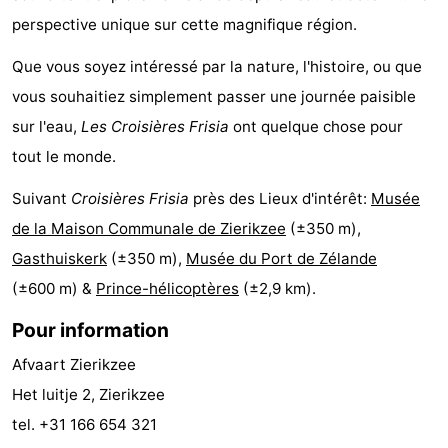
perspective unique sur cette magnifique région.
Hof
Last
Que vous soyez intéressé par la nature, l'histoire, ou que
van
minutes
Plages
vous souhaitiez simplement passer une journée paisible
Haamstede
Voir
sur l'eau,
Les Croisières Frisia
ont quelque chose pour
tout le monde.
et
Lieux
Suivant
Croisières Frisia
près des Lieux d'intérêt:
Musée
faire
d'intérêt
-
de la Maison Communale de Zierikzee
(±350 m),
Musées
-
Gasthuiskerk
(±350 m),
Musée du Port de Zélande
(±600 m) &
Prince-hélicoptères
(±2,9 km).
Monuments
-
Pour information
Églises
-
Afvaart Zierikzee
Moulins
-
Het luitje 2, Zierikzee
tel. +31 166 654 321
Points
Attractions