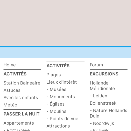
Schouwen-
Duiveland
-
Brouwershaven
-
Bruinisse
-
Zierikzee
-
Home
Forum
ACTIVITÉS
ACTIVITÉS
EXCURSIONS
Plages
Nature
-
Lieux d'intérêt
Station Balnéaire
Hollande-
Méridionale
- Musées
Oosterschelde
Burgh
-
Astuces
- Leiden
- Monuments
Avec les enfants
Bollenstreek
Haamstede
Nature
Walcheren
- Églises
Météo
- Nature Hollands
- Moulins
PASSER LA NUIT
Duin
Kop
-
- Points de vue
Appartements
- Noordwijk
Attractions
van
Veere
-
- Port Greve
- Katwijk