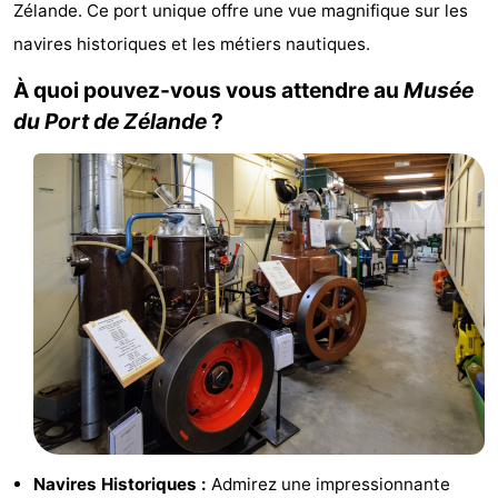
Zélande. Ce port unique offre une vue magnifique sur les
d'hôtes
Chaumières
navires historiques et les métiers nautiques.
-
À quoi pouvez-vous vous attendre au
Musée
du Port de Zélande
?
Buitenheem
-
De
-
Oase
Duinoord
-
Ginsterveld
-
Julianahoeve
-
Livingstone
-
Port
-
Greve
Port
-
Navires Historiques :
Admirez une impressionnante