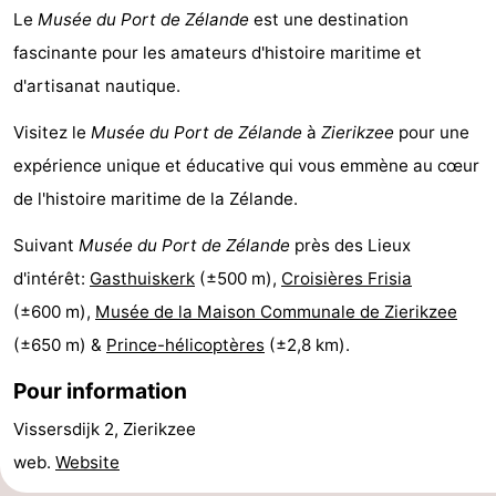
Le
Musée du Port de Zélande
est une destination
-
fascinante pour les amateurs d'histoire maritime et
Piscines
-
d'artisanat nautique.
Visitez le
Musée du Port de Zélande
à
Zierikzee
pour une
Faire
-
expérience unique et éducative qui vous emmène au cœur
du
Randonnée
-
de l'histoire maritime de la Zélande.
vélo
Équitation
-
Suivant
Musée du Port de Zélande
près des Lieux
d'intérêt:
Gasthuiskerk
(±500 m),
Croisières Frisia
Terrains
-
(±600 m),
Musée de la Maison Communale de Zierikzee
de
Surfen
-
(±650 m) &
Prince-hélicoptères
(±2,8 km).
golf
Peche
-
Pour information
Vissersdijk 2, Zierikzee
Sportive
Equitation
Immersion
web.
Website
Observation