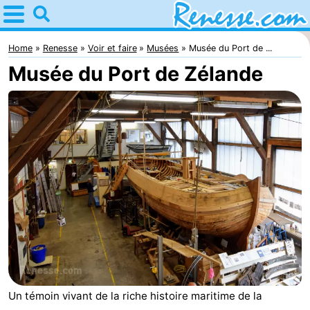
Home
Renesse
Home
Renesse
Voir et faire
Musées
Musée du Port de ...
Musée du Port de Zélande
Astuces
Avec
les
Passer
enfants
la
Appartements
nuit
-
Port
-
Greve
Zeeuwse
Campings
Kust
Chambre
Un témoin vivant de la riche histoire maritime de la