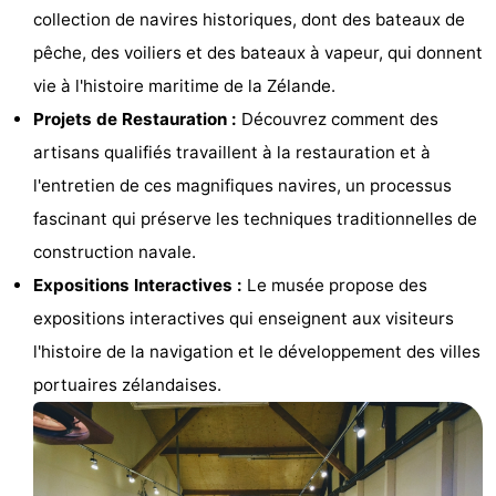
collection de navires historiques, dont des bateaux de
Zélande
Resort
-
pêche, des voiliers et des bateaux à vapeur, qui donnent
Haamstede
Résidence
-
vie à l'histoire maritime de la Zélande.
Projets de Restauration :
Découvrez comment des
't
Schouwen
-
artisans qualifiés travaillent à la restauration et à
Hof
Schouwse
-
l'entretien de ces magnifiques navires, un processus
fascinant qui préserve les techniques traditionnelles de
van
Valleien
Soeten
-
construction navale.
Haamstede
Haert
Wijde
-
Expositions Interactives :
Le musée propose des
expositions interactives qui enseignent aux visiteurs
Blick
Zeeland
-
l'histoire de la navigation et le développement des villes
Village
Zeeuwse
-
portuaires zélandaises.
Kust
Zonnedorp
-
’t
Hôtels