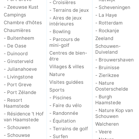
- Croisières
- Zeeuwse Kust
- Scheveningen
- Terrains de jeux
Schouwen
Nature
-
Campings
- La Haye
- Aires de jeux
Chambre d'hôtes
- Rotterdam
intérieures
Oranjezon
Oostkapelle
-
Chaumières
- Rockanje
- Bowling
- Buitenheem
Zeeland
- Parcours de
Nature
-
mini-golf
- De Oase
Schouwen-
Duiveland
Centres de bien-
- Duinoord
de
Domburg
-
être
- Brouwershaven
- Ginsterveld
Villages & villes
- Bruinisse
Mantelingen
Zoutelande
-
- Julianahoeve
Nature
- Zierikzee
- Livingstone
Visites guidées
Vlissingen
-
- Nature
- Port Greve
Oosterschelde
Sports
- Port Zélande
Middelburg
Météo
- Burgh
- Piscines
- Resort
Haamstede
- Faire du vélo
Haamstede
Contact
- Nature Kop van
- Randonnée
- Résidence 't Hof
Schouwen
van Haamstede
- Équitation
Walcheren
- Schouwen
- Terrains de golf
- Veere
- Schouwse
- Surfen