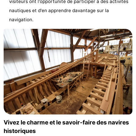
visiteurs ont l'opportunité de participer à des activités
de
-
nautiques et d'en apprendre davantage sur la
navigation.
vue
Croisières
-
Terrains
-
de
Aires
-
jeux
de
Bowling
-
jeux
Parcours
Centres
intérieures
de
de
Villages
mini-
bien-
&
Nature
golf
être
villes
Visites
Vivez le charme et le savoir-faire des navires
historiques
guidées
Sports