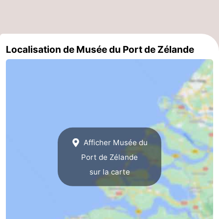
des
Boire
phoques
et
Événements
Localisation de Musée du Port de Zélande
manger
Pratiques
Forum
Route
-
Afficher Musée du
Stationnement
Courtier
Port de Zélande
Adresses
sur la carte
Médicales
Région
Hollande-