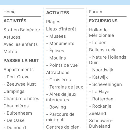
Méridionale
-
Home
Forum
ACTIVITÉS
ACTIVITÉS
EXCURSIONS
Plages
Leiden
Bollenstreek
Lieux d'intérêt
Station Balnéaire
Hollande-
Méridionale
- Musées
-
Astuces
- Leiden
- Monuments
Avec les enfants
Bollenstreek
Nature
-
- Églises
Météo
- Nature Hollands
- Moulins
PASSER LA NUIT
Duin
Hollands
Noordwijk
-
- Points de vue
Appartements
- Noordwijk
Attractions
Duin
Katwijk
-
- Port Greve
- Katwijk
- Croisières
- Zeeuwse Kust
- Scheveningen
- Terrains de jeux
Scheveningen
-
Campings
- La Haye
- Aires de jeux
Chambre d'hôtes
- Rotterdam
intérieures
La
-
Chaumières
- Rockanje
- Bowling
- Buitenheem
Zeeland
- Parcours de
Haye
Rotterdam
-
mini-golf
- De Oase
Schouwen-
Duiveland
Centres de bien-
- Duinoord
Rockanje
Zeeland