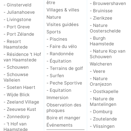
être
- Brouwershaven
- Ginsterveld
Villages & villes
- Bruinisse
Schouwen-
- Julianahoeve
Nature
- Zierikzee
- Livingstone
Visites guidées
Duiveland
-
- Nature
- Port Greve
Oosterschelde
Sports
- Port Zélande
Brouwershaven
-
- Burgh
- Piscines
- Resort
Haamstede
- Faire du vélo
Haamstede
Bruinisse
-
- Nature Kop van
- Randonnée
- Résidence 't Hof
Schouwen
van Haamstede
- Équitation
Walcheren
Zierikzee
-
- Schouwen
- Terrains de golf
- Veere
- Schouwse
- Surfen
Nature
-
- Nature
Valleien
- Peche Sportive
Oranjezon
- Soeten Haert
- Equitation
Oosterschelde
Burgh
-
- Oostkapelle
- Wijde Blick
Immersion
- Nature de
- Zeeland Village
Haamstede
Nature
Walcheren
Mantelingen
Observation des
- Zeeuwse Kust
phoques
- Domburg
- Zonnedorp
Kop
-
Boire et manger
- Zoutelande
- ’t Hof van
Événements
- Vlissingen
Haamstede
van
Veere
-