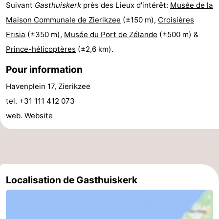
Suivant
Gasthuiskerk
près des Lieux d'intérêt:
Musée de la
de
-
Maison Communale de Zierikzee
(±150 m),
Croisières
Frisia
(±350 m),
Musée du Port de Zélande
(±500 m) &
vue
Croisières
-
Prince-hélicoptères
(±2,6 km).
Terrains
-
Pour information
de
Aires
-
Havenplein 17, Zierikzee
tel. +31 111 412 073
jeux
de
Bowling
-
web.
Website
jeux
Parcours
Centres
intérieures
de
de
Villages
mini-
bien-
&
Nature
Localisation de Gasthuiskerk
golf
être
villes
Visites
guidées
Sports