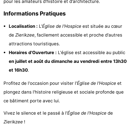
pour les amateurs d'histoire et d'architecture.
Hof
Last
Informations Pratiques
van
minutes
Plages
Localisation :
L'
Église de l'Hospice
est située au cœur
Haamstede
Voir
de
Zierikzee
, facilement accessible et proche d'autres
attractions touristiques.
et
Lieux
Horaires d'Ouverture :
L'église est accessible au public
faire
d'intérêt
-
en juillet et août du dimanche au vendredi entre 13h30
et 16h30
.
Musées
-
Profitez de l'occasion pour visiter l'
Église de l'Hospice
et
Monuments
-
plongez dans l'histoire religieuse et sociale profonde que
Églises
-
ce bâtiment porte avec lui.
Vivez le silence et le passé à l'
Église de l'Hospice
de
Moulins
-
Zierikzee
!
Points
Attractions