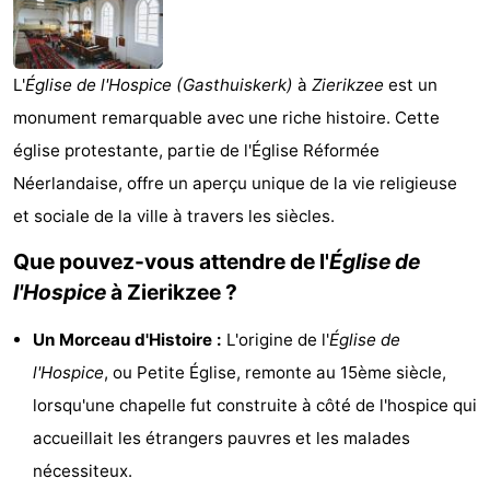
d'hôtes
Chaumières
-
L'
Église de l'Hospice (Gasthuiskerk)
à
Zierikzee
est un
monument remarquable avec une riche histoire. Cette
Buitenheem
-
église protestante, partie de l'Église Réformée
De
-
Néerlandaise, offre un aperçu unique de la vie religieuse
et sociale de la ville à travers les siècles.
Oase
Duinoord
-
Que pouvez-vous attendre de l'
Église de
Ginsterveld
-
l'Hospice
à Zierikzee ?
Julianahoeve
-
Un Morceau d'Histoire :
L'origine de l'
Église de
Livingstone
-
l'Hospice
, ou Petite Église, remonte au 15ème siècle,
lorsqu'une chapelle fut construite à côté de l'hospice qui
Port
-
accueillait les étrangers pauvres et les malades
Greve
Port
-
nécessiteux.