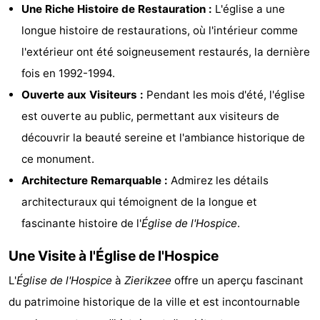
Une Riche Histoire de Restauration :
L'église a une
Zélande
Resort
-
longue histoire de restaurations, où l'intérieur comme
Haamstede
Résidence
-
l'extérieur ont été soigneusement restaurés, la dernière
fois en 1992-1994.
't
Schouwen
-
Ouverte aux Visiteurs :
Pendant les mois d'été, l'église
Hof
Schouwse
-
est ouverte au public, permettant aux visiteurs de
découvrir la beauté sereine et l'ambiance historique de
van
Valleien
Soeten
-
ce monument.
Haamstede
Haert
Wijde
-
Architecture Remarquable :
Admirez les détails
architecturaux qui témoignent de la longue et
Blick
Zeeland
-
fascinante histoire de l'
Église de l'Hospice
.
Village
Zeeuwse
-
Une Visite à l'Église de l'Hospice
Kust
Zonnedorp
-
L'
Église de l'Hospice
à
Zierikzee
offre un aperçu fascinant
du patrimoine historique de la ville et est incontournable
’t
Hôtels