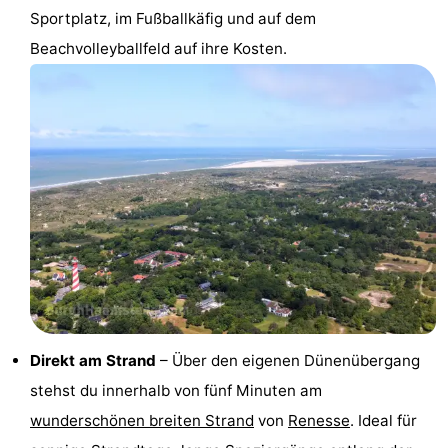
Sportplatz, im Fußballkäfig und auf dem
Rundfahrten
-
Beachvolleyballfeld auf ihre Kosten.
Spielplätze
-
Indoor-
-
Spielplätze
Bowling
-
Minigolfplätze
Wellness-
Zentren
Dörfer
&
Natur
Städte
Führungen
Direkt am Strand
– Über den eigenen Dünenübergang
Sport
stehst du innerhalb von fünf Minuten am
wunderschönen breiten Strand
von
Renesse
. Ideal für
-