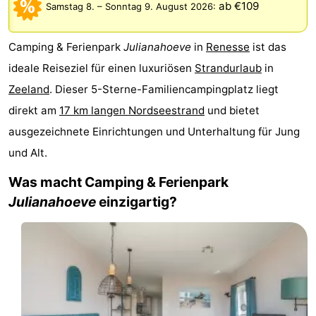
ab €109
Samstag 8.
–
Sonntag 9. August 2026
:
-
Camping & Ferienpark
Julianahoeve
in
Renesse
ist das
Buitenheem
-
ideale Reiseziel für einen luxuriösen
Strandurlaub
in
De
-
Zeeland
. Dieser 5-Sterne-Familiencampingplatz liegt
direkt am
17 km langen Nordseestrand
und bietet
Oase
Duinoord
-
ausgezeichnete Einrichtungen und Unterhaltung für Jung
Ginsterveld
-
und Alt.
Julianahoeve
-
Was macht Camping & Ferienpark
Julianahoeve
einzigartig?
Livingstone
-
Port
-
Greve
Port
-
Zélande
Resort
-