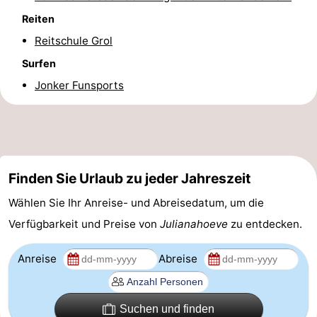
Reiten
Natur
-
Reitschule Grol
de
Domburg
-
Surfen
Jonker Funsports
Mantelingen
Zoutelande
-
Vlissingen
-
Middelburg
Wetter
Finden Sie Urlaub zu jeder Jahreszeit
Kontakt
Wählen Sie Ihr Anreise- und Abreisedatum, um die
Verfügbarkeit und Preise von
Julianahoeve
zu entdecken.
Anreise
Abreise
Suchen und finden