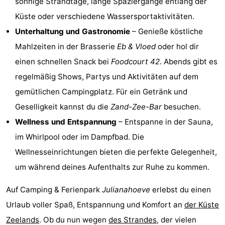
sonnige Strandtage, lange Spaziergänge entlang der
Schwimmbader
-
Küste oder verschiedene Wassersportaktivitäten.
Unterhaltung und Gastronomie
– Genieße köstliche
Radfahren
-
Mahlzeiten in der Brasserie
Eb & Vloed
oder hol dir
Wandern
-
einen schnellen Snack bei
Foodcourt 42
. Abends gibt es
regelmäßig Shows, Partys und Aktivitäten auf dem
Reiten
-
gemütlichen Campingplatz. Für ein Getränk und
Golfplatze
-
Geselligkeit kannst du die
Zand-Zee-Bar
besuchen.
Wellness und Entspannung
– Entspanne in der Sauna,
Surfen
-
im Whirlpool oder im Dampfbad. Die
Sportangeln
-
Wellnesseinrichtungen bieten die perfekte Gelegenheit,
um während deines Aufenthalts zur Ruhe zu kommen.
Tauchen
Seehunden
Auf Camping & Ferienpark
Julianahoeve
erlebst du einen
Essen
Urlaub voller Spaß, Entspannung und Komfort an
der Küste
und
Veranstaltungen
Zeelands
. Ob du nun wegen
des Strandes
, der vielen