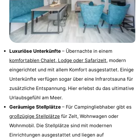
Haamstede
Résidence
-
't
Schouwen
-
Hof
Schouwse
-
van
Valleien
Soeten
-
Luxuriöse Unterkünfte
– Übernachte in einem
komfortablen Chalet, Lodge oder Safarizelt
, modern
Haamstede
Haert
Wijde
-
eingerichtet und mit allem Komfort ausgestattet. Einige
Blick
Zeeland
-
Unterkünfte verfügen sogar über eine Infrarotsauna für
zusätzliche Entspannung. Hier erlebst du das ultimative
Village
Zeeuwse
-
Urlaubsgefühl am Meer.
Kust
Zonnedorp
-
Geräumige Stellplätze
– Für Campingliebhaber gibt es
großzügige Stellplätze
für Zelt, Wohnwagen oder
’t
Hotels
Wohnmobil. Die Stellplätze sind mit modernen
Hof
Zimmer
Einrichtungen ausgestattet und liegen auf