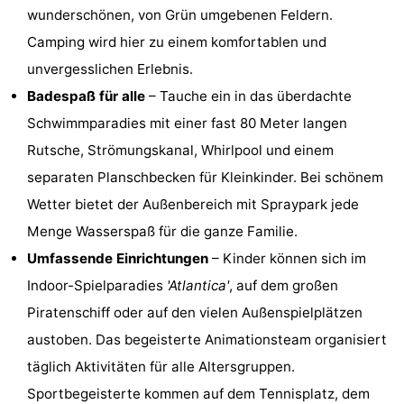
wunderschönen, von Grün umgebenen Feldern.
van
(mit
Lastminutes
Camping wird hier zu einem komfortablen und
Haamstede
Frühstück)
Strand
unvergesslichen Erlebnis.
Badespaß für alle
– Tauche ein in das überdachte
Sehen
Schwimmparadies mit einer fast 80 Meter langen
&
-
Rutsche, Strömungskanal, Whirlpool und einem
separaten Planschbecken für Kleinkinder. Bei schönem
tun
Museen
-
Wetter bietet der Außenbereich mit Spraypark jede
Denkmäler
-
Menge Wasserspaß für die ganze Familie.
Umfassende Einrichtungen
– Kinder können sich im
Kirchen
-
Indoor-Spielparadies
'Atlantica'
, auf dem großen
Mühlen
-
Piratenschiff oder auf den vielen Außenspielplätzen
austoben. Das begeisterte Animationsteam organisiert
Aussichtspunkte
Attraktionen
täglich Aktivitäten für alle Altersgruppen.
-
Sportbegeisterte kommen auf dem Tennisplatz, dem