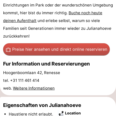
Einrichtungen im Park oder der wunderschönen Umgebung
trinken
Praktisch
kommst, hier bist du immer richtig.
Buche noch heute
Forum
deinen Aufenthalt
und erlebe selbst, warum so viele
Familien seit Generationen immer wieder zu
Julianahoeve
Route
zurückkehren!
-
Preise hier ansehen
und direkt online reservieren
Parken
Reisebuchshop
Fur Information und Reservierungen
Medizin
Hoogenboomlaan 42, Renesse
Adressen
Region
tel. +31 111 461 414
web.
Weitere Informationen
Südholland
-
Eigenschaften von Julianahoeve
Location
Leiden
Bollenstreek
Haustiere nicht erlaubt.