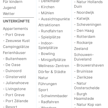
- Denkmäler
Für kindern
- Natur Hollands
Duin
- Kirchen
Jugend
- Noordwijk
- Mühlen
Wetter
- Katwijk
- Aussichtspunkte
UNTERKÜNFTE
- Scheveningen
Attraktionen
Appartements
- Den Haag
- Rundfahrten
- Port Greve
- Rotterdam
- Spielplätze
- Zeeuwse Kust
- Rockanje
- Indoor-
Campingplätze
Spielplätze
Zeeland
Ferienhäuser
- Bowling
Schouwen-
- Buitenheem
Duiveland
- Minigolfplätze
- De Oase
- Brouwershaven
Wellness-Zentren
- Duinoord
- Bruinisse
Dörfer & Städte
- Ginsterveld
- Zierikzee
Natur
- Julianahoeve
- Natur
Führungen
Oosterschelde
- Livingstone
Sport
- Burgh
- Port Greve
- Schwimmbader
Haamstede
- Port Zélande
- Radfahren
- Natur Kop van
- Resort
- Wandern