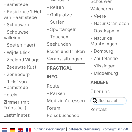
Schouwen
Haamstede
- Reiten
Walcheren
- Résidence 't Hof
- Golfplatze
- Veere
van Haamstede
- Surfen
- Natur Oranjezon
- Schouwen
- Sportangeln
- Oostkapelle
- Schouwse
- Tauchen
Valleien
- Natur de
Mantelingen
Seehunden
- Soeten Haert
- Domburg
Essen und trinken
- Wijde Blick
- Zoutelande
Veranstaltungen
- Zeeland Village
- Vlissingen
- Zeeuwse Kust
PRACTICAL
- Middelburg
- Zonnedorp
INFO.
- ’t Hof van
ANDERE
Route
Haamstede
Über uns
- Parken
Hotels
Medizin Adressen
Zimmer (mit
Frühstück)
Forum
Kontakt
Lastminutes
Reisebuchshop
nutzungsbedingungen
|
datenschutzerklärung
|
copyright © 1998 -