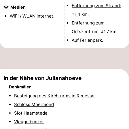
Entfernung zum Strand:
Medien
-
±1,4 km.
WiFi / WLAN Internet.
Entfernung zum
Natur
-
Ortszentrum: ±1,7 km.
Hollands
Noordwijk
-
Auf Ferienpark.
Duin
Katwijk
-
Scheveningen
-
Den
-
In der Nähe von Julianahoeve
Denkmäler
Haag
Rotterdam
-
Besteigung des Kirchturms in Renesse
Rockanje
Zeeland
Schloss Moermond
Slot Haamstede
Schouwen-
Vleugelbunker
Duiveland
-