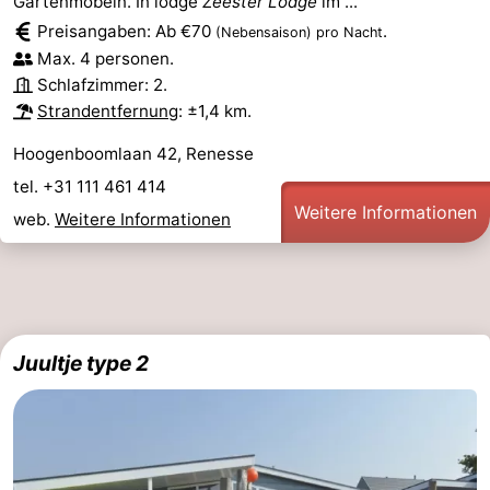
Gartenmöbeln. In lodge
Zeester Lodge
im ...
Preisangaben: Ab €70
.
(Nebensaison)
pro Nacht
Max. 4 personen.
Schlafzimmer: 2.
Strandentfernung
: ±1,4 km.
Hoogenboomlaan 42, Renesse
tel. +31 111 461 414
Weitere Informationen
web.
Weitere Informationen
Juultje type 2