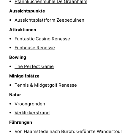
Pfannkuchenmühle De Graanhalm
Aussichtspunkte
Brouwershaven
-
Aussichtsplattform Zeepeduinen
Bruinisse
-
Attraktionen
Zierikzee
-
Funtastic Casino Renesse
Funhouse Renesse
Natur
-
Bowling
Oosterschelde
Burgh
-
The Perfect Game
Minigolfplätze
Haamstede
Natur
Walcheren
Tennis & Midgetgolf Renesse
Kop
-
Natur
Vroongronden
van
Veere
-
Verklikkerstrand
Schouwen
Natur
-
Führungen
Von Haamstede nach Burgh: Geführte Wandertour
Oranjezon
Oostkapelle
-