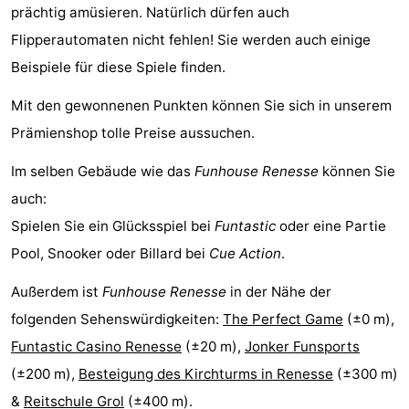
prächtig amüsieren. Natürlich dürfen auch
Haamstede
Résidence
-
Flipperautomaten nicht fehlen! Sie werden auch einige
't
Schouwen
-
Beispiele für diese Spiele finden.
Mit den gewonnenen Punkten können Sie sich in unserem
Hof
Schouwse
-
Prämienshop tolle Preise aussuchen.
van
Valleien
Soeten
-
Im selben Gebäude wie das
Funhouse Renesse
können Sie
Haamstede
Haert
Wijde
-
auch:
Spielen Sie ein Glücksspiel bei
Funtastic
oder eine Partie
Blick
Zeeland
-
Pool, Snooker oder Billard bei
Cue Action
.
Village
Zeeuwse
-
Außerdem ist
Funhouse Renesse
in der Nähe der
Kust
Zonnedorp
-
folgenden Sehenswürdigkeiten:
The Perfect Game
(±0 m),
Funtastic Casino Renesse
(±20 m),
Jonker Funsports
’t
Hotels
(±200 m),
Besteigung des Kirchturms in Renesse
(±300 m)
Hof
Zimmer
&
Reitschule Grol
(±400 m).