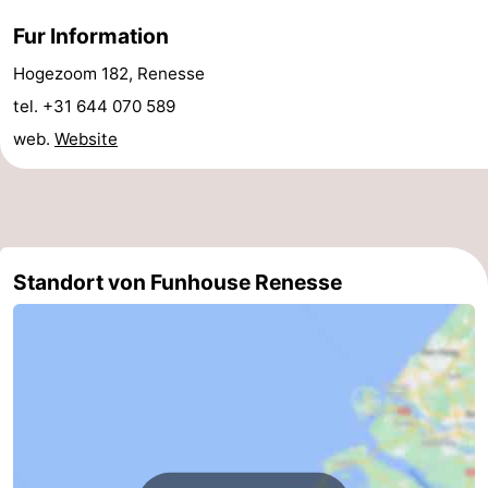
van
(mit
Lastminutes
Fur Information
Hogezoom 182, Renesse
Haamstede
Frühstück)
Strand
tel. +31 644 070 589
Sehen
web.
Website
&
-
tun
Museen
-
Denkmäler
-
Standort von Funhouse Renesse
Kirchen
-
Mühlen
-
Aussichtspunkte
Attraktionen
-