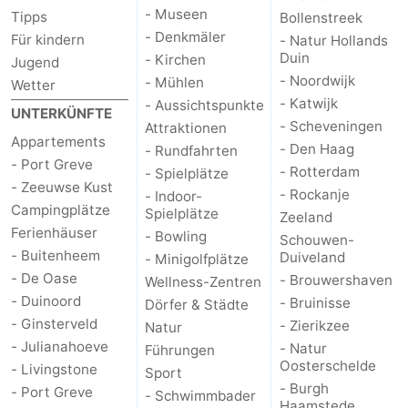
- Museen
Tipps
Bollenstreek
trinken
Praktisch
- Denkmäler
Für kindern
- Natur Hollands
Duin
- Kirchen
Jugend
Forum
- Noordwijk
- Mühlen
Wetter
- Katwijk
- Aussichtspunkte
Route
UNTERKÜNFTE
- Scheveningen
Attraktionen
Appartements
- Den Haag
- Rundfahrten
-
- Port Greve
- Rotterdam
- Spielplätze
- Zeeuwse Kust
- Rockanje
Parken
Reisebuchshop
- Indoor-
Campingplätze
Spielplätze
Zeeland
Ferienhäuser
Medizin
- Bowling
Schouwen-
- Buitenheem
Duiveland
- Minigolfplätze
Adressen
Region
- De Oase
- Brouwershaven
Wellness-Zentren
- Duinoord
- Bruinisse
Dörfer & Städte
Südholland
- Ginsterveld
- Zierikzee
Natur
- Julianahoeve
- Natur
Führungen
-
Oosterschelde
- Livingstone
Sport
- Burgh
- Port Greve
- Schwimmbader
Leiden
Bollenstreek
Haamstede