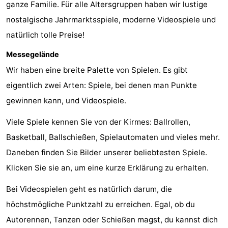
ganze Familie. Für alle Altersgruppen haben wir lustige
-
nostalgische Jahrmarktsspiele, moderne Videospiele und
natürlich tolle Preise!
Buitenheem
-
Messegelände
De
-
Wir haben eine breite Palette von Spielen. Es gibt
Oase
Duinoord
-
eigentlich zwei Arten: Spiele, bei denen man Punkte
gewinnen kann, und Videospiele.
Ginsterveld
-
Viele Spiele kennen Sie von der Kirmes: Ballrollen,
Julianahoeve
-
Basketball, Ballschießen, Spielautomaten und vieles mehr.
Livingstone
-
Daneben finden Sie Bilder unserer beliebtesten Spiele.
Klicken Sie sie an, um eine kurze Erklärung zu erhalten.
Port
-
Bei Videospielen geht es natürlich darum, die
Greve
Port
-
höchstmögliche Punktzahl zu erreichen. Egal, ob du
Zélande
Resort
-
Autorennen, Tanzen oder Schießen magst, du kannst dich