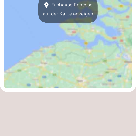
Funhouse Renesse
Rundfahrten
-
auf der Karte anzeigen
Spielplätze
-
Indoor-
-
Spielplätze
Bowling
-
Minigolfplätze
Wellness-
Zentren
Dörfer
&
Natur
Städte
Führungen
Sport
-