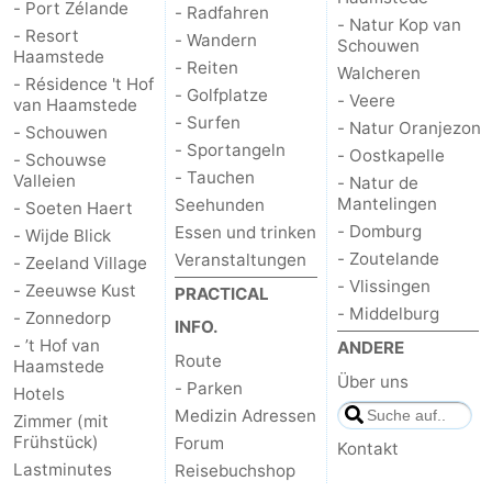
- Port Zélande
- Radfahren
- Natur Kop van
- Resort
-
- Wandern
Schouwen
Haamstede
- Reiten
Walcheren
- Résidence 't Hof
Natur
-
- Golfplatze
- Veere
van Haamstede
- Surfen
- Natur Oranjezon
- Schouwen
Hollands
Noordwijk
-
- Sportangeln
- Oostkapelle
- Schouwse
- Tauchen
Valleien
- Natur de
Duin
Katwijk
-
Mantelingen
Seehunden
- Soeten Haert
- Domburg
Essen und trinken
- Wijde Blick
Scheveningen
-
- Zoutelande
Veranstaltungen
- Zeeland Village
- Vlissingen
Den
-
- Zeeuwse Kust
PRACTICAL
- Middelburg
- Zonnedorp
INFO.
Haag
Rotterdam
-
- ’t Hof van
ANDERE
Route
Haamstede
Über uns
Rockanje
Zeeland
- Parken
Hotels
Medizin Adressen
Zimmer (mit
Schouwen-
Frühstück)
Forum
Kontakt
Lastminutes
Reisebuchshop
Duiveland
-