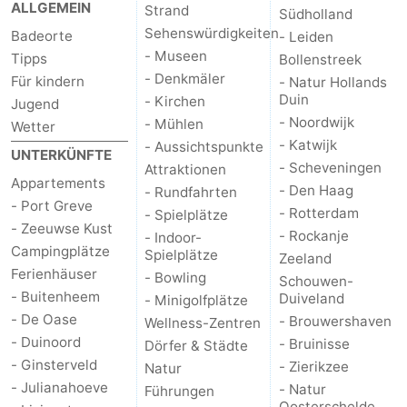
ALLGEMEIN
Strand
Südholland
trinken
Praktisch
Sehenswürdigkeiten
Badeorte
- Leiden
- Museen
Tipps
Bollenstreek
Forum
- Denkmäler
Für kindern
- Natur Hollands
Duin
- Kirchen
Jugend
Route
- Noordwijk
- Mühlen
Wetter
- Katwijk
- Aussichtspunkte
-
UNTERKÜNFTE
- Scheveningen
Attraktionen
Appartements
- Den Haag
- Rundfahrten
Parken
Reisebuchshop
- Port Greve
- Rotterdam
- Spielplätze
- Zeeuwse Kust
Medizin
- Rockanje
- Indoor-
Campingplätze
Spielplätze
Zeeland
Ferienhäuser
Adressen
Region
- Bowling
Schouwen-
- Buitenheem
Duiveland
- Minigolfplätze
Südholland
- De Oase
- Brouwershaven
Wellness-Zentren
- Duinoord
- Bruinisse
Dörfer & Städte
-
- Ginsterveld
- Zierikzee
Natur
- Julianahoeve
- Natur
Führungen
Leiden
Bollenstreek
Oosterschelde