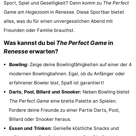
Sport, Spiel und Geselligkeit? Dann komm zu
The Perfect
-
Game
am
Hogezoom
in
Renesse
. Diese Sportbar bietet
Buitenheem
-
alles, was du für einen unvergesslichen Abend mit
Freunden oder Familie brauchst.
De
-
Was kannst du bei
The Perfect Game
in
Oase
Duinoord
-
Renesse
erwarten?
Ginsterveld
-
Bowling:
Zeige deine Bowlingfähigkeiten auf einer der 4
modernen Bowlingbahnen. Egal, ob du Anfänger oder
Julianahoeve
-
erfahrener Bowler bist, Spaß ist garantiert!
Livingstone
-
Darts, Pool, Billard und Snooker:
Neben Bowling bietet
The Perfect Game
eine breite Palette an Spielen.
Port
-
Fordere deine Freunde zu einer Partie Darts, Pool,
Greve
Port
-
Billard oder Snooker heraus.
Essen und Trinken:
Genieße köstliche Snacks und
Zélande
Resort
-