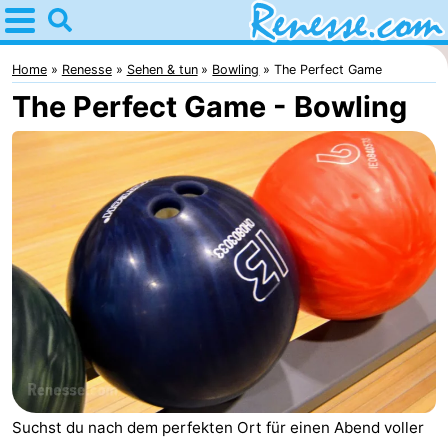
Home
Renesse
Home
Renesse
Sehen & tun
Bowling
The Perfect Game
The Perfect Game - Bowling
Tipps
Für
kindern
Übernachten
Appartements
-
Port
-
Greve
Zeeuwse
Campingplätze
Kust
Ferienhäuser
Suchst du nach dem perfekten Ort für einen Abend voller