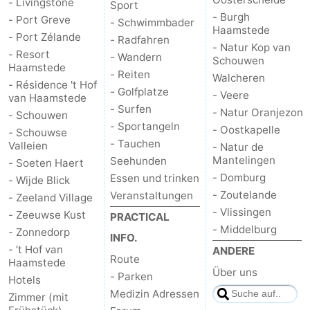
- Livingstone
Sport
- Burgh
- Port Greve
- Schwimmbader
-
Haamstede
- Port Zélande
- Radfahren
- Natur Kop van
- Resort
Natur
-
- Wandern
Schouwen
Haamstede
- Reiten
Walcheren
- Résidence 't Hof
Hollands
Noordwijk
-
- Golfplatze
- Veere
van Haamstede
- Surfen
- Natur Oranjezon
- Schouwen
Duin
Katwijk
-
- Sportangeln
- Oostkapelle
- Schouwse
- Tauchen
Valleien
- Natur de
Scheveningen
-
Mantelingen
Seehunden
- Soeten Haert
- Domburg
Essen und trinken
- Wijde Blick
Den
-
- Zoutelande
Veranstaltungen
- Zeeland Village
Haag
Rotterdam
-
- Vlissingen
- Zeeuwse Kust
PRACTICAL
- Middelburg
- Zonnedorp
INFO.
Rockanje
Zeeland
- ’t Hof van
ANDERE
Route
Haamstede
Über uns
Schouwen-
- Parken
Hotels
Medizin Adressen
Zimmer (mit
Duiveland
-