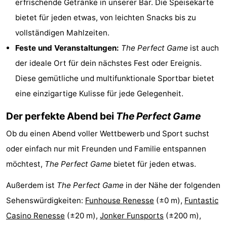
erfrischende Getränke in unserer Bar. Die Speisekarte
Haamstede
Résidence
-
bietet für jeden etwas, von leichten Snacks bis zu
vollständigen Mahlzeiten.
't
Schouwen
-
Feste und Veranstaltungen:
The Perfect Game
ist auch
Hof
Schouwse
-
der ideale Ort für dein nächstes Fest oder Ereignis.
Diese gemütliche und multifunktionale Sportbar bietet
van
Valleien
Soeten
-
eine einzigartige Kulisse für jede Gelegenheit.
Haamstede
Haert
Wijde
-
Der perfekte Abend bei
The Perfect Game
Blick
Zeeland
-
Ob du einen Abend voller Wettbewerb und Sport suchst
oder einfach nur mit Freunden und Familie entspannen
Village
Zeeuwse
-
möchtest,
The Perfect Game
bietet für jeden etwas.
Kust
Zonnedorp
-
Außerdem ist
The Perfect Game
in der Nähe der folgenden
’t
Hotels
Sehenswürdigkeiten:
Funhouse Renesse
(±0 m),
Funtastic
Casino Renesse
(±20 m),
Jonker Funsports
(±200 m),
Hof
Zimmer