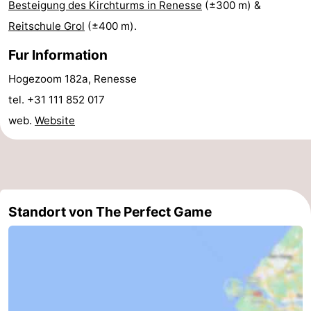
Besteigung des Kirchturms in Renesse
(±300 m) &
van
(mit
Lastminutes
Reitschule Grol
(±400 m).
Haamstede
Frühstück)
Strand
Fur Information
Hogezoom 182a, Renesse
Sehen
tel. +31 111 852 017
&
-
web.
Website
tun
Museen
-
Denkmäler
-
Kirchen
-
Standort von The Perfect Game
Mühlen
-
Aussichtspunkte
Attraktionen
-