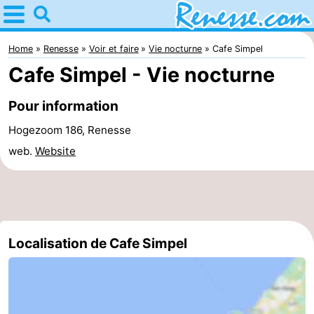
Home
Renesse
Home
Renesse
Voir et faire
Vie nocturne
Cafe Simpel
Cafe Simpel - Vie nocturne
Astuces
Pour information
Avec
Hogezoom 186, Renesse
les
Passer
web.
Website
enfants
la
Appartements
nuit
-
Port
-
Localisation de Cafe Simpel
Greve
Zeeuwse
Campings
Kust
Chambre