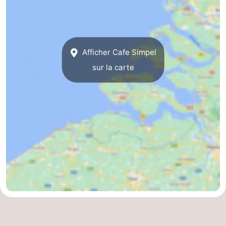
d'hôtes
Chaumières
-
Afficher Cafe Simpel
Buitenheem
-
sur la carte
De
-
Oase
Duinoord
-
Ginsterveld
-
Julianahoeve
-
Livingstone
-
Port
-
Greve
Port
-