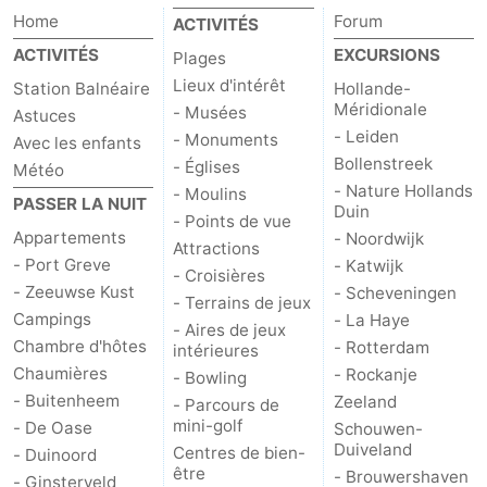
Home
Forum
ACTIVITÉS
Hof
Last
ACTIVITÉS
EXCURSIONS
Plages
van
minutes
Plages
Lieux d'intérêt
Station Balnéaire
Hollande-
Méridionale
- Musées
Astuces
Haamstede
Voir
- Leiden
- Monuments
Avec les enfants
Bollenstreek
- Églises
Météo
et
Lieux
- Nature Hollands
- Moulins
PASSER LA NUIT
Duin
- Points de vue
faire
d'intérêt
-
Appartements
- Noordwijk
Attractions
- Port Greve
- Katwijk
Musées
-
- Croisières
- Zeeuwse Kust
- Scheveningen
- Terrains de jeux
Campings
- La Haye
Monuments
-
- Aires de jeux
Chambre d'hôtes
- Rotterdam
intérieures
Chaumières
Églises
-
- Rockanje
- Bowling
- Buitenheem
Zeeland
- Parcours de
Moulins
-
mini-golf
- De Oase
Schouwen-
Duiveland
Centres de bien-
- Duinoord
Points
Attractions
être
- Brouwershaven
- Ginsterveld