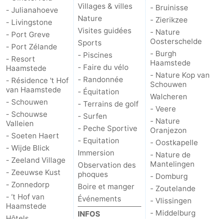
Villages & villes
- Bruinisse
- Julianahoeve
de
-
Nature
- Zierikzee
- Livingstone
Visites guidées
- Nature
- Port Greve
vue
Croisières
-
Oosterschelde
Sports
- Port Zélande
- Burgh
- Piscines
- Resort
Terrains
-
Haamstede
- Faire du vélo
Haamstede
- Nature Kop van
- Randonnée
- Résidence 't Hof
de
Aires
-
Schouwen
van Haamstede
- Équitation
Walcheren
- Schouwen
jeux
de
Bowling
-
- Terrains de golf
- Veere
- Schouwse
- Surfen
- Nature
Valleien
jeux
Parcours
Centres
- Peche Sportive
Oranjezon
- Soeten Haert
- Equitation
- Oostkapelle
intérieures
de
de
Villages
- Wijde Blick
Immersion
- Nature de
- Zeeland Village
Mantelingen
Observation des
mini-
bien-
&
Nature
- Zeeuwse Kust
phoques
- Domburg
- Zonnedorp
Boire et manger
- Zoutelande
golf
être
villes
Visites
- ’t Hof van
Événements
- Vlissingen
Haamstede
guidées
Sports
- Middelburg
INFOS
Hôtels