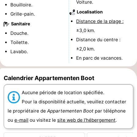
Voiture.
Bouilloire.
-
Localisation
Grille-pain.
Distance de la plage :
Piscines
-
Sanitaire
±3,0 km.
Douche.
Faire
-
Distance du centre :
Toilette.
±2,0 km.
du
Randonnée
-
Lavabo.
En parc de vacances.
vélo
Équitation
-
Calendrier Appartementen Boot
Terrains
-
de
Surfen
-
Aucune période de location spécifiée.
Pour la disponibilité actuelle, veuillez contacter
golf
Peche
-
le propriétaire de
Appartementen Boot
par téléphone
Sportive
Equitation
Immersion
ou
e-mail
ou visitez le
site web de l'hébergement
.
Observation