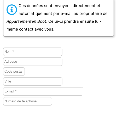
Ces données sont envoyées directement et
Schouwen-
automatiquement par e-mail au propriétaire de
Appartementen Boot
. Celui-ci prendra ensuite lui-
Duiveland
-
même contact avec vous.
Brouwershaven
-
Bruinisse
-
Zierikzee
-
Nature
-
Oosterschelde
Burgh
-
Haamstede
Nature
Walcheren
Kop
-
van
Veere
-