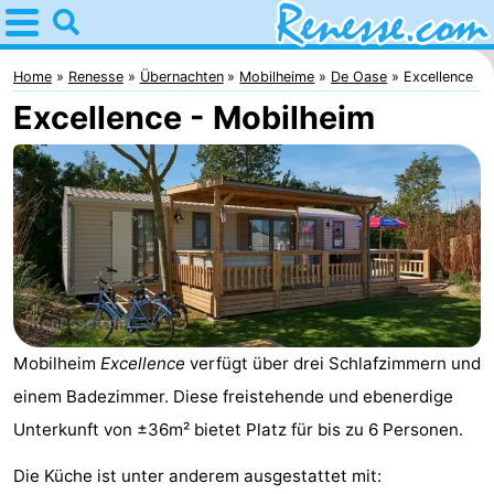
Home
Renesse
Home
Renesse
Übernachten
Mobilheime
De Oase
Excellence
Excellence - Mobilheim
Tipps
Für
kindern
Übernachten
Appartements
-
Mobilheim
Excellence
verfügt über drei Schlafzimmern und
Port
-
einem Badezimmer. Diese freistehende und ebenerdige
Greve
Zeeuwse
Campingplätze
Unterkunft von ±36m² bietet Platz für bis zu 6 Personen.
Kust
Ferienhäuser
Die Küche ist unter anderem ausgestattet mit: