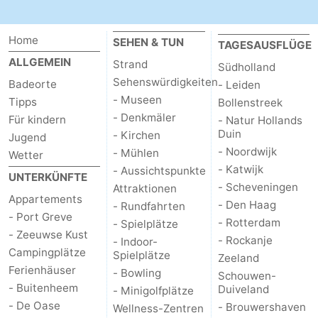
-
Home
SEHEN & TUN
TAGESAUSFLÜGE
Natur
-
ALLGEMEIN
Strand
Südholland
Sehenswürdigkeiten
Badeorte
- Leiden
Hollands
Noordwijk
-
- Museen
Tipps
Bollenstreek
- Denkmäler
Für kindern
- Natur Hollands
Duin
Katwijk
-
Duin
- Kirchen
Jugend
- Noordwijk
- Mühlen
Scheveningen
-
Wetter
- Katwijk
- Aussichtspunkte
UNTERKÜNFTE
Den
-
- Scheveningen
Attraktionen
Appartements
- Den Haag
- Rundfahrten
- Port Greve
Haag
Rotterdam
-
- Rotterdam
- Spielplätze
- Zeeuwse Kust
- Rockanje
- Indoor-
Rockanje
Zeeland
Campingplätze
Spielplätze
Zeeland
Ferienhäuser
- Bowling
Schouwen-
Schouwen-
- Buitenheem
Duiveland
- Minigolfplätze
- De Oase
- Brouwershaven
Wellness-Zentren
Duiveland
-