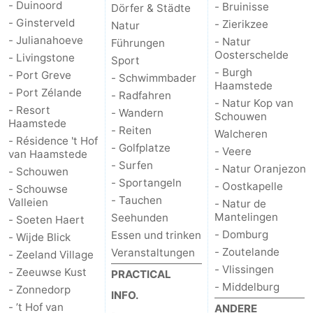
- Duinoord
- Bruinisse
Dörfer & Städte
- Ginsterveld
- Zierikzee
Natur
Brouwershaven
-
- Julianahoeve
- Natur
Führungen
Oosterschelde
- Livingstone
Bruinisse
-
Sport
- Burgh
- Port Greve
- Schwimmbader
Haamstede
Zierikzee
-
- Port Zélande
- Radfahren
- Natur Kop van
- Resort
- Wandern
Schouwen
Natur
-
Haamstede
- Reiten
Walcheren
- Résidence 't Hof
- Golfplatze
- Veere
Oosterschelde
Burgh
-
van Haamstede
- Surfen
- Natur Oranjezon
- Schouwen
- Sportangeln
Haamstede
Natur
Walcheren
- Oostkapelle
- Schouwse
- Tauchen
Valleien
- Natur de
Kop
-
Mantelingen
Seehunden
- Soeten Haert
- Domburg
Essen und trinken
- Wijde Blick
van
Veere
-
- Zoutelande
Veranstaltungen
- Zeeland Village
- Vlissingen
- Zeeuwse Kust
PRACTICAL
Schouwen
Natur
-
- Middelburg
- Zonnedorp
INFO.
- ’t Hof van
ANDERE
Oranjezon
Oostkapelle
-