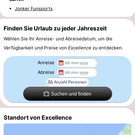
Jonker Funsports
Schwimmbader
-
Radfahren
-
Finden Sie Urlaub zu jeder Jahreszeit
Wandern
-
Wählen Sie Ihr Anreise- und Abreisedatum, um die
Verfügbarkeit und Preise von
Excellence
zu entdecken.
Reiten
-
Anreise
Golfplatze
-
Abreise
Surfen
-
Sportangeln
-
Suchen und finden
Tauchen
Seehunden
Standort von Excellence
Essen
und
Veranstaltungen