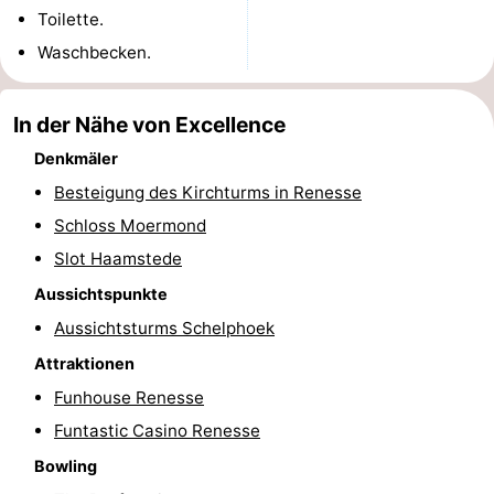
Toilette.
van
(mit
Lastminutes
Waschbecken.
Haamstede
Frühstück)
Strand
In der Nähe von Excellence
Sehen
Denkmäler
&
-
Besteigung des Kirchturms in Renesse
Schloss Moermond
tun
Museen
-
Slot Haamstede
Denkmäler
-
Aussichtspunkte
Aussichtsturms Schelphoek
Kirchen
-
Attraktionen
Mühlen
-
Funhouse Renesse
Aussichtspunkte
Attraktionen
Funtastic Casino Renesse
Bowling
-