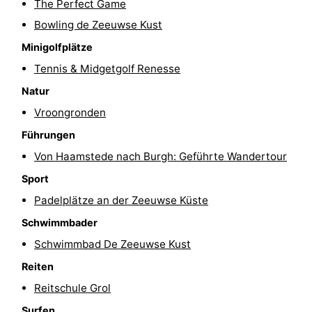
The Perfect Game
Rundfahrten
-
Bowling de Zeeuwse Kust
Minigolfplätze
Spielplätze
-
Tennis & Midgetgolf Renesse
Indoor-
-
Natur
Vroongronden
Spielplätze
Bowling
-
Führungen
Minigolfplätze
Wellness-
Von Haamstede nach Burgh: Geführte Wandertour
Zentren
Dörfer
Sport
Padelplätze an der Zeeuwse Küste
&
Natur
Schwimmbader
Städte
Führungen
Schwimmbad De Zeeuwse Kust
Reiten
Sport
Reitschule Grol
-
Surfen