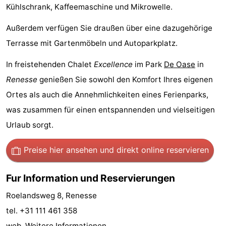
Kühlschrank, Kaffeemaschine und Mikrowelle.
-
Außerdem verfügen Sie draußen über eine dazugehörige
Buitenheem
-
Terrasse mit Gartenmöbeln und Autoparkplatz.
De
-
In freistehenden Chalet
Excellence
im Park
De Oase
in
Renesse
genießen Sie sowohl den Komfort Ihres eigenen
Oase
Duinoord
-
Ortes als auch die Annehmlichkeiten eines Ferienparks,
Ginsterveld
-
was zusammen für einen entspannenden und vielseitigen
Urlaub sorgt.
Julianahoeve
-
Livingstone
-
Preise hier ansehen
und direkt online reservieren
Port
-
Fur Information und Reservierungen
Greve
Port
-
Roelandsweg 8, Renesse
tel. +31 111 461 358
Zélande
Resort
-
web.
Weitere Informationen