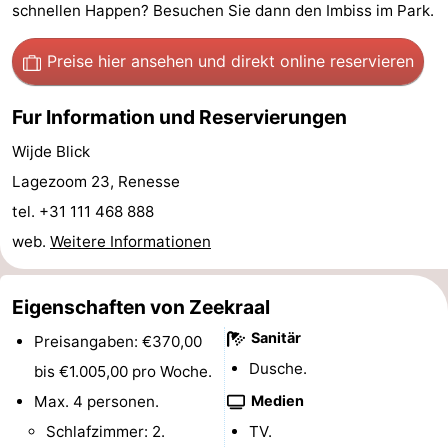
schnellen Happen? Besuchen Sie dann den Imbiss im Park.
Rundfahrten
-
Preise hier ansehen
und direkt online reservieren
Spielplätze
-
Fur Information und Reservierungen
Indoor-
-
Wijde Blick
Spielplätze
Bowling
-
Lagezoom 23, Renesse
Minigolfplätze
Wellness-
tel. +31 111 468 888
web.
Weitere Informationen
Zentren
Dörfer
&
Natur
Eigenschaften von Zeekraal
Sanitär
Preisangaben: €370,00
Städte
Führungen
Dusche.
bis €1.005,00 pro Woche.
Sport
Max. 4 personen.
Medien
Schlafzimmer: 2.
TV.
-