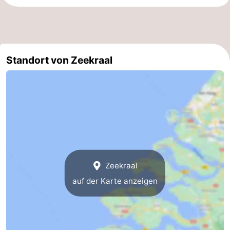
Brouwershaven
-
Bruinisse
-
Standort von Zeekraal
Zierikzee
-
Natur
-
Oosterschelde
Burgh
-
Haamstede
Natur
Walcheren
Kop
-
Zeekraal
auf der Karte anzeigen
van
Veere
-
Schouwen
Natur
-
Oranjezon
Oostkapelle
-