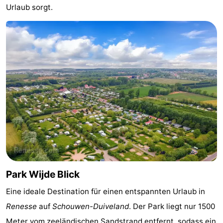
Urlaub sorgt.
Haamstede
Résidence
-
't
Schouwen
-
Hof
Schouwse
-
van
Valleien
Soeten
-
Haamstede
Haert
Wijde
-
Blick
Zeeland
-
Village
Zeeuwse
-
Kust
Zonnedorp
-
Park Wijde Blick
Eine ideale Destination für einen entspannten Urlaub in
’t
Hotels
Renesse
auf
Schouwen-Duiveland
. Der Park liegt nur 1500
Hof
Zimmer
Meter vom zeeländischen Sandstrand entfernt, sodass ein