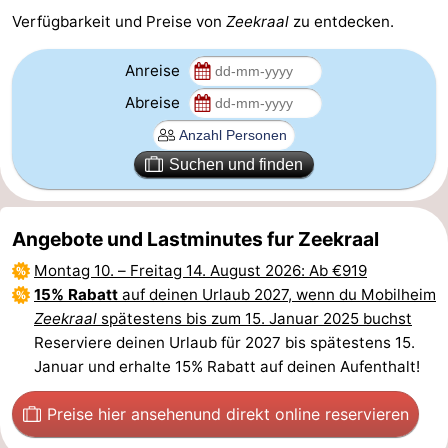
Verfügbarkeit und Preise von
Zeekraal
zu entdecken.
-
Anreise
Natur
-
Abreise
Hollands
Noordwijk
-
Suchen und finden
Duin
Katwijk
-
Scheveningen
-
Angebote und Lastminutes fur Zeekraal
Den
-
Montag 10.
–
Freitag 14. August 2026
: Ab €919
15% Rabatt
auf deinen Urlaub 2027, wenn du Mobilheim
Haag
Rotterdam
-
Zeekraal
spätestens bis zum 15. Januar 2025 buchst
Reserviere deinen Urlaub für 2027 bis spätestens 15.
Rockanje
Zeeland
Januar und erhalte 15% Rabatt auf deinen Aufenthalt!
Schouwen-
Preise hier ansehen
und direkt online reservieren
Duiveland
-