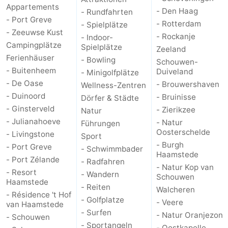
Appartements
- Den Haag
- Rundfahrten
- Port Greve
- Rotterdam
- Spielplätze
- Zeeuwse Kust
- Rockanje
- Indoor-
Campingplätze
Spielplätze
Zeeland
Ferienhäuser
- Bowling
Schouwen-
- Buitenheem
Duiveland
- Minigolfplätze
- De Oase
- Brouwershaven
Wellness-Zentren
- Duinoord
- Bruinisse
Dörfer & Städte
- Ginsterveld
- Zierikzee
Natur
- Julianahoeve
- Natur
Führungen
Oosterschelde
- Livingstone
Sport
- Burgh
- Port Greve
- Schwimmbader
Haamstede
- Port Zélande
- Radfahren
- Natur Kop van
- Resort
- Wandern
Schouwen
Haamstede
- Reiten
Walcheren
- Résidence 't Hof
- Golfplatze
- Veere
van Haamstede
- Surfen
- Natur Oranjezon
- Schouwen
- Sportangeln
- Oostkapelle