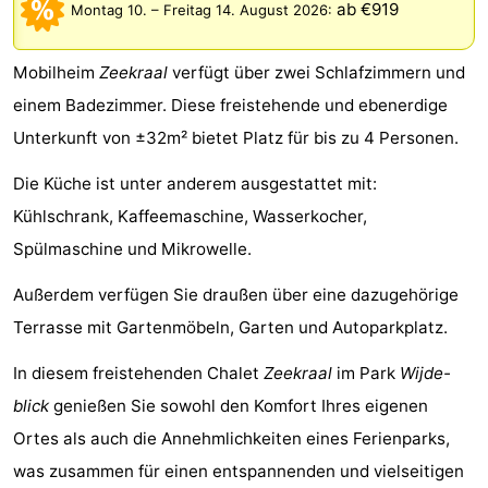
ab €919
Montag 10.
–
Freitag 14. August 2026
:
-
Mobilheim
Zeekraal
verfügt über zwei Schlafzimmern und
Buitenheem
-
einem Badezimmer. Diese freistehende und ebenerdige
De
-
Unterkunft von ±32m² bietet Platz für bis zu 4 Personen.
Oase
Duinoord
-
Die Küche ist unter anderem ausgestattet mit:
Kühlschrank, Kaffeemaschine, Wasserkocher,
Ginsterveld
-
Spülmaschine und Mikrowelle.
Julianahoeve
-
Außerdem verfügen Sie draußen über eine dazugehörige
Livingstone
-
Terrasse mit Gartenmöbeln, Garten und Autoparkplatz.
Port
-
In diesem freistehenden Chalet
Zeekraal
im Park
Wijde-
blick
genießen Sie sowohl den Komfort Ihres eigenen
Greve
Port
-
Ortes als auch die Annehmlichkeiten eines Ferienparks,
Zélande
Resort
-
was zusammen für einen entspannenden und vielseitigen