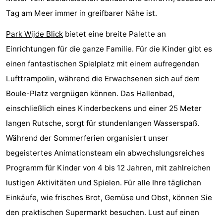
Tag am Meer immer in greifbarer Nähe ist.
van
(mit
Lastminutes
Park Wijde Blick
bietet eine breite Palette an
Haamstede
Frühstück)
Strand
Einrichtungen für die ganze Familie. Für die Kinder gibt es
Sehen
einen fantastischen Spielplatz mit einem aufregenden
Lufttrampolin, während die Erwachsenen sich auf dem
&
-
Boule-Platz vergnügen können. Das Hallenbad,
tun
Museen
-
einschließlich eines Kinderbeckens und einer 25 Meter
langen Rutsche, sorgt für stundenlangen Wasserspaß.
Denkmäler
-
Während der Sommerferien organisiert unser
Kirchen
-
begeistertes Animationsteam ein abwechslungsreiches
Programm für Kinder von 4 bis 12 Jahren, mit zahlreichen
Mühlen
-
lustigen Aktivitäten und Spielen. Für alle Ihre täglichen
Aussichtspunkte
Attraktionen
Einkäufe, wie frisches Brot, Gemüse und Obst, können Sie
den praktischen Supermarkt besuchen. Lust auf einen
-