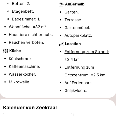
Betten: 2.
Außerhalb
Schwimmbader
-
Etagenbett.
Garten.
Badezimmer: 1.
Terrasse.
Radfahren
-
Wohnfläche: ±32 m².
Gartenmöbel.
Wandern
-
Haustiere nicht erlaubt.
Autoparkplatz.
Rauchen verboten.
Reiten
-
Location
Küche
Entfernung zum Strand:
Golfplatze
-
Kühlschrank.
±2,4 km.
Kaffeemaschine.
Surfen
-
Entfernung zum
Wasserkocher.
Ortszentrum: ±2,5 km.
Sportangeln
-
Mikrowelle.
Auf Ferienpark.
Tauchen
Seehunden
Gelijkvloers.
Essen
Kalender von Zeekraal
und
Veranstaltungen