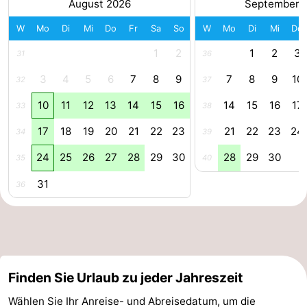
August 2026
September 
trinken
Praktisch
W
Mo
Di
Mi
Do
Fr
Sa
So
W
Mo
Di
Mi
Do
1
2
1
2
3
Forum
31
36
3
4
5
6
7
8
9
7
8
9
10
32
37
Route
10
11
12
13
14
15
16
14
15
16
17
33
38
-
17
18
19
20
21
22
23
21
22
23
24
34
39
Parken
Reisebuchshop
24
25
26
27
28
29
30
28
29
30
35
40
Medizin
31
36
Adressen
Region
Südholland
-
Finden Sie Urlaub zu jeder Jahreszeit
Wählen Sie Ihr Anreise- und Abreisedatum, um die
Leiden
Bollenstreek