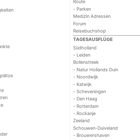
Route
- Parken
keiten
Medizin Adressen
Forum
Reisebuchshop
TAGESAUSFLÜGE
unkte
Südholland
- Leiden
Bollenstreek
- Natur Hollands Duin
lplätze
- Noordwijk
- Katwijk
ze
- Scheveningen
tren
- Den Haag
te
- Rotterdam
- Rockanje
Zeeland
Schouwen-Duiveland
der
- Brouwershaven