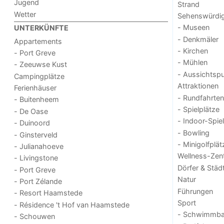
Jugend
Strand
Wetter
Sehenswürdig
- Museen
UNTERKÜNFTE
- Denkmäler
Appartements
- Kirchen
- Port Greve
- Mühlen
- Zeeuwse Kust
- Aussichtsp
Campingplätze
Attraktionen
Ferienhäuser
- Rundfahrten
- Buitenheem
- Spielplätze
- De Oase
- Indoor-Spie
- Duinoord
- Bowling
- Ginsterveld
- Minigolfplät
- Julianahoeve
Wellness-Zen
- Livingstone
Dörfer & Städ
- Port Greve
Natur
- Port Zélande
Führungen
- Resort Haamstede
Sport
- Résidence 't Hof van Haamstede
- Schwimmba
- Schouwen