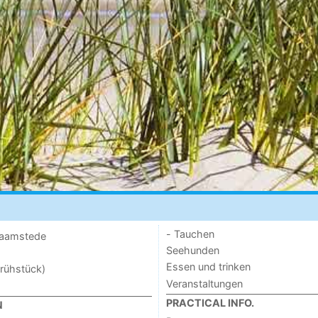
- Tauchen
 Haamstede
Seehunden
Essen und trinken
rühstück)
Veranstaltungen
PRACTICAL INFO.
N