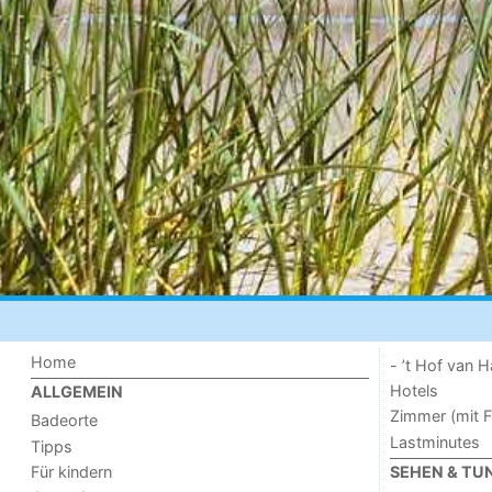
Home
- ’t Hof van
Hotels
ALLGEMEIN
Zimmer (mit F
Badeorte
Lastminutes
Tipps
Für kindern
SEHEN & TU