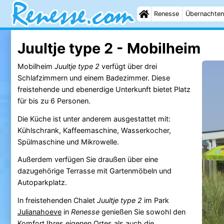
Renesse
Übernachten
Juultje type 2 - Mobilheim
Mobilheim
Juultje type 2
verfügt über drei
Schlafzimmern und einem Badezimmer. Diese
freistehende und ebenerdige Unterkunft bietet Platz
für bis zu 6 Personen.
Die Küche ist unter anderem ausgestattet mit:
Kühlschrank, Kaffeemaschine, Wasserkocher,
Spülmaschine und Mikrowelle.
Außerdem verfügen Sie draußen über eine
dazugehörige Terrasse mit Gartenmöbeln und
Autoparkplatz.
In freistehenden Chalet
Juultje type 2
im Park
Julianahoeve
in
Renesse
genießen Sie sowohl den
Komfort Ihres eigenen Ortes als auch die