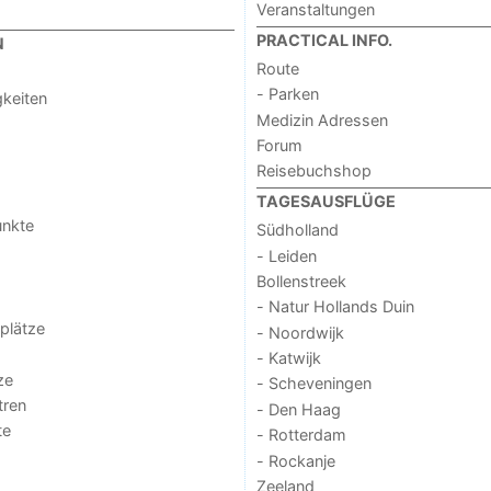
Veranstaltungen
PRACTICAL INFO.
N
Route
- Parken
keiten
Medizin Adressen
Forum
Reisebuchshop
TAGESAUSFLÜGE
unkte
Südholland
- Leiden
Bollenstreek
- Natur Hollands Duin
lplätze
- Noordwijk
- Katwijk
ze
- Scheveningen
tren
- Den Haag
te
- Rotterdam
- Rockanje
Zeeland