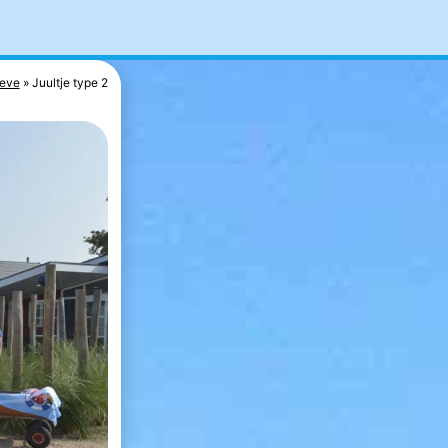
oeve
Juultje type 2