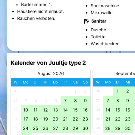
Badezimmer: 1.
Spülmaschine.
Haustiere nicht erlaubt.
Mikrowelle.
Rauchen verboten.
Sanitär
Dusche.
Toilette.
Waschbecken.
Kalender von Juultje type 2
August 2026
Septemb
W
Mo
Di
Mi
Do
Fr
Sa
So
W
Mo
Di
Mi
1
2
1
2
31
36
3
4
5
6
7
8
9
7
8
9
32
37
10
11
12
13
14
15
16
14
15
16
33
38
17
18
19
20
21
22
23
21
22
23
34
39
24
25
26
27
28
29
30
28
29
30
35
40