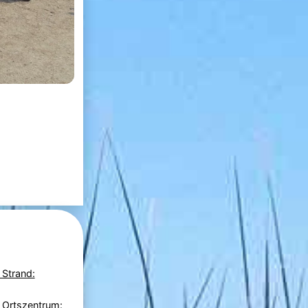
 Strand:
 Ortszentrum: