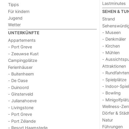
Lastminutes
Tipps
Für kindern
SEHEN & TU
Jugend
Strand
Wetter
Sehenswürdig
- Museen
UNTERKÜNFTE
- Denkmäler
Appartements
- Kirchen
- Port Greve
- Mühlen
- Zeeuwse Kust
- Aussichtsp
Campingplätze
Attraktionen
Ferienhäuser
- Rundfahrten
- Buitenheem
- Spielplätze
- De Oase
- Indoor-Spie
- Duinoord
- Bowling
- Ginsterveld
- Minigolfplät
- Julianahoeve
Wellness-Zen
- Livingstone
Dörfer & Städ
- Port Greve
Natur
- Port Zélande
Führungen
- Resort Haamstede