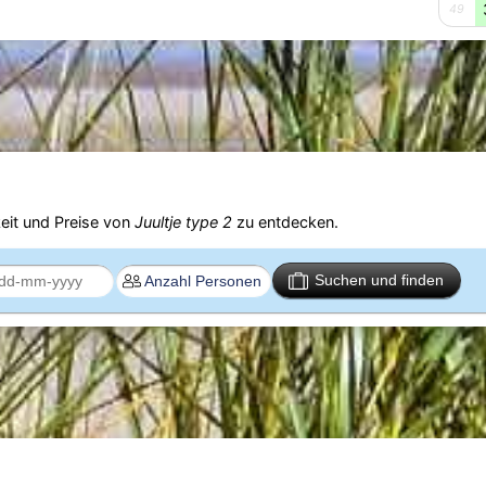
49
eit und Preise von
Juultje type 2
zu entdecken.
Suchen und finden