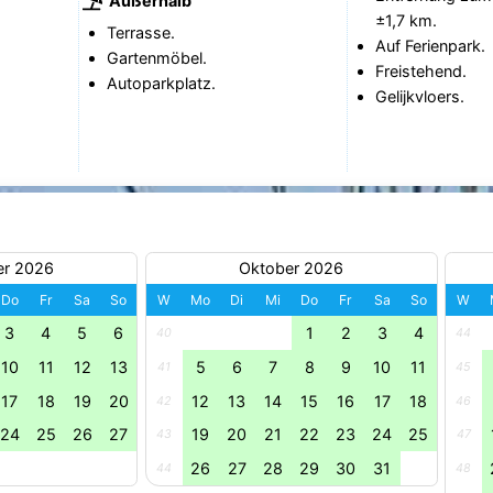
Außerhalb
±1,7 km.
Terrasse.
Auf Ferienpark.
Gartenmöbel.
Freistehend.
Autoparkplatz.
Gelijkvloers.
er 2026
Oktober 2026
Do
Fr
Sa
So
W
Mo
Di
Mi
Do
Fr
Sa
So
W
3
4
5
6
1
2
3
4
40
44
10
11
12
13
5
6
7
8
9
10
11
41
45
17
18
19
20
12
13
14
15
16
17
18
42
46
24
25
26
27
19
20
21
22
23
24
25
43
47
26
27
28
29
30
31
44
48