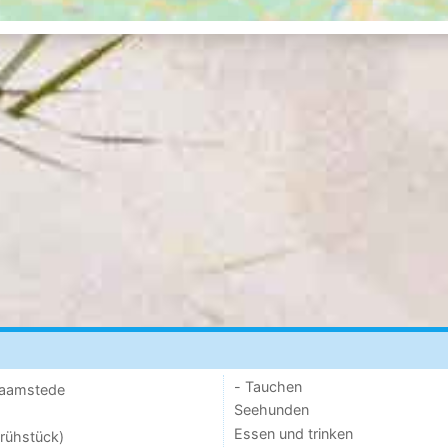
- Tauchen
 Haamstede
Seehunden
Essen und trinken
rühstück)