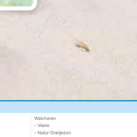
Walcheren
- Veere
- Natur Oranjezon