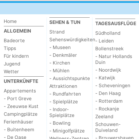
Brouwershaven
-
Home
SEHEN & TUN
TAGESAUSFLÜGE
Bruinisse
-
ALLGEMEIN
Strand
Südholland
Sehenswürdigkeiten
Zierikzee
-
Badeorte
- Leiden
- Museen
Tipps
Bollenstreek
Natur
-
- Denkmäler
Für kindern
- Natur Hollands
Duin
- Kirchen
Jugend
Oosterschelde
Burgh
-
- Noordwijk
- Mühlen
Wetter
- Katwijk
- Aussichtspunkte
UNTERKÜNFTE
Haamstede
Natur
Walcheren
- Scheveningen
Attraktionen
Appartements
- Den Haag
- Rundfahrten
Kop
-
- Port Greve
- Rotterdam
- Spielplätze
- Zeeuwse Kust
- Rockanje
- Indoor-
van
Veere
-
Campingplätze
Spielplätze
Zeeland
Ferienhäuser
- Bowling
Schouwen
Natur
-
Schouwen-
- Buitenheem
Duiveland
- Minigolfplätze
- De Oase
Oranjezon
Oostkapelle
-
- Brouwershaven
Wellness-Zentren