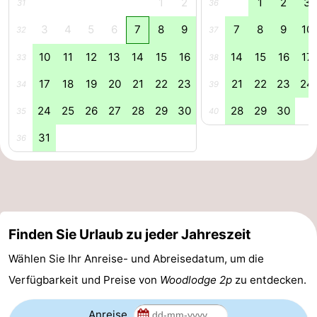
1
2
1
2
3
31
36
Rundfahrten
-
3
4
5
6
7
8
9
7
8
9
10
32
37
Spielplätze
-
10
11
12
13
14
15
16
14
15
16
17
33
38
17
18
19
20
21
22
23
21
22
23
24
Indoor-
-
34
39
24
25
26
27
28
29
30
28
29
30
35
40
Spielplätze
Bowling
-
31
36
Minigolfplätze
Wellness-
Zentren
Dörfer
&
Natur
Finden Sie Urlaub zu jeder Jahreszeit
Städte
Führungen
Wählen Sie Ihr Anreise- und Abreisedatum, um die
Sport
Verfügbarkeit und Preise von
Woodlodge 2p
zu entdecken.
-
Anreise