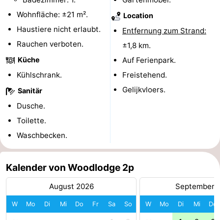
van
(mit
Lastminutes
Wohnfläche: ±21 m².
Location
Haustiere nicht erlaubt.
Entfernung zum Strand:
Haamstede
Frühstück)
Strand
Rauchen verboten.
±1,8 km.
Sehen
Küche
Auf Ferienpark.
Kühlschrank.
Freistehend.
&
-
Gelijkvloers.
Sanitär
tun
Museen
-
Dusche.
Toilette.
Denkmäler
-
Waschbecken.
Kirchen
-
Kalender von Woodlodge 2p
Mühlen
-
August 2026
September 
Aussichtspunkte
Attraktionen
W
Mo
Di
Mi
Do
Fr
Sa
So
W
Mo
Di
Mi
Do
-