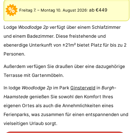
-
ab €449
Freitag 7.
–
Montag 10. August 2026
:
Buitenheem
-
Lodge
Woodlodge 2p
verfügt über einem Schlafzimmer
De
-
und einem Badezimmer. Diese freistehende und
ebenerdige Unterkunft von ±21m² bietet Platz für bis zu 2
Oase
Duinoord
-
Personen.
Ginsterveld
-
Außerdem verfügen Sie draußen über eine dazugehörige
Julianahoeve
-
Terrasse mit Gartenmöbeln.
Livingstone
-
In lodge
Woodlodge 2p
im Park
Ginsterveld
in
Burgh-
Haamstede
genießen Sie sowohl den Komfort Ihres
Port
-
eigenen Ortes als auch die Annehmlichkeiten eines
Greve
Port
-
Ferienparks, was zusammen für einen entspannenden und
vielseitigen Urlaub sorgt.
Zélande
Resort
-