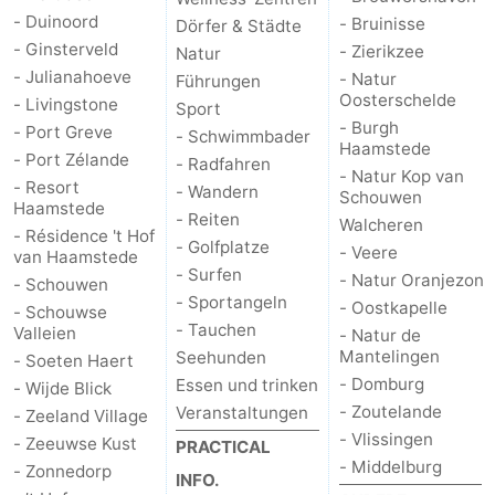
- Duinoord
- Bruinisse
Dörfer & Städte
Natur
-
- Ginsterveld
- Zierikzee
Natur
- Julianahoeve
- Natur
Führungen
de
Domburg
-
Oosterschelde
- Livingstone
Sport
- Burgh
- Port Greve
- Schwimmbader
Mantelingen
Zoutelande
-
Haamstede
- Port Zélande
- Radfahren
- Natur Kop van
- Resort
- Wandern
Vlissingen
-
Schouwen
Haamstede
- Reiten
Walcheren
- Résidence 't Hof
Middelburg
Wetter
- Golfplatze
- Veere
van Haamstede
- Surfen
- Natur Oranjezon
- Schouwen
Kontakt
- Sportangeln
- Oostkapelle
- Schouwse
- Tauchen
Valleien
- Natur de
Mantelingen
Seehunden
- Soeten Haert
- Domburg
Essen und trinken
- Wijde Blick
- Zoutelande
Veranstaltungen
- Zeeland Village
- Vlissingen
- Zeeuwse Kust
PRACTICAL
- Middelburg
- Zonnedorp
INFO.