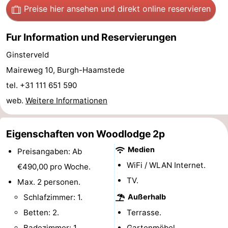
Preise hier ansehen
und direkt online reservieren
Haamstede
Résidence
-
Fur Information und Reservierungen
't
Schouwen
-
Ginsterveld
Hof
Schouwse
-
Maireweg 10, Burgh-Haamstede
van
Valleien
Soeten
-
tel. +31 111 651 590
web.
Weitere Informationen
Haamstede
Haert
Wijde
-
Blick
Zeeland
-
Eigenschaften von Woodlodge 2p
Medien
Village
Zeeuwse
-
Preisangaben: Ab
WiFi / WLAN Internet.
€490,00 pro Woche.
Kust
Zonnedorp
-
TV.
Max. 2 personen.
’t
Hotels
Schlafzimmer: 1.
Außerhalb
Betten: 2.
Terrasse.
Hof
Zimmer
Badezimmer: 1.
Gartenmöbel.