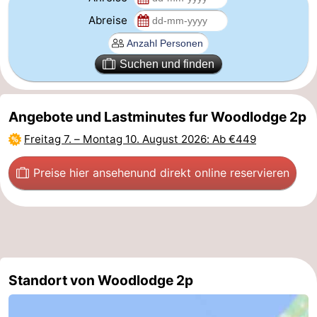
Abreise
Schwimmbader
-
Radfahren
-
Suchen und finden
Wandern
-
Angebote und Lastminutes fur Woodlodge 2p
Reiten
-
Freitag 7.
–
Montag 10. August 2026
: Ab €449
Golfplatze
-
Preise hier ansehen
und direkt online reservieren
Surfen
-
Sportangeln
-
Tauchen
Seehunden
Essen
Standort von Woodlodge 2p
und
Veranstaltungen