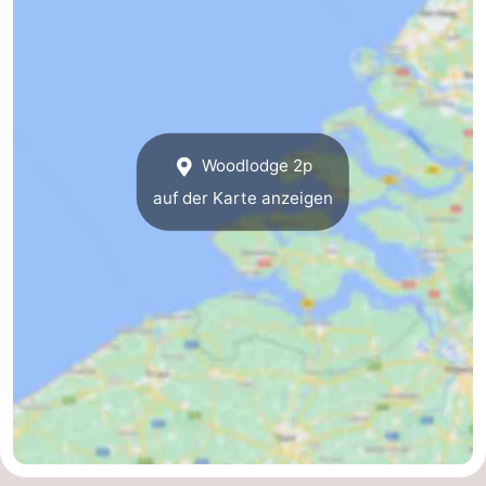
trinken
Praktisch
Forum
Route
Woodlodge 2p
-
auf der Karte anzeigen
Parken
Reisebuchshop
Medizin
Adressen
Region
Südholland
-
Leiden
Bollenstreek