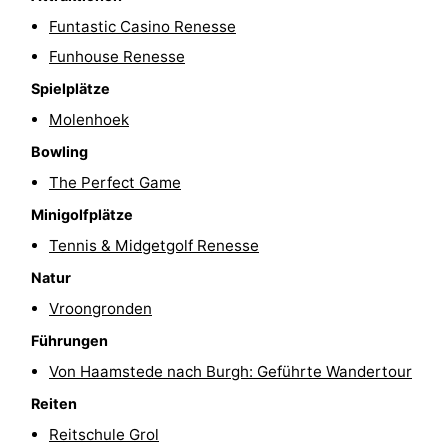
Funtastic Casino Renesse
trinken
Praktisch
Funhouse Renesse
Forum
Spielplätze
Molenhoek
Route
Bowling
-
The Perfect Game
Parken
Reisebuchshop
Minigolfplätze
Tennis & Midgetgolf Renesse
Medizin
Natur
Adressen
Region
Vroongronden
Führungen
Südholland
Von Haamstede nach Burgh: Geführte Wandertour
-
Reiten
Reitschule Grol
Leiden
Bollenstreek