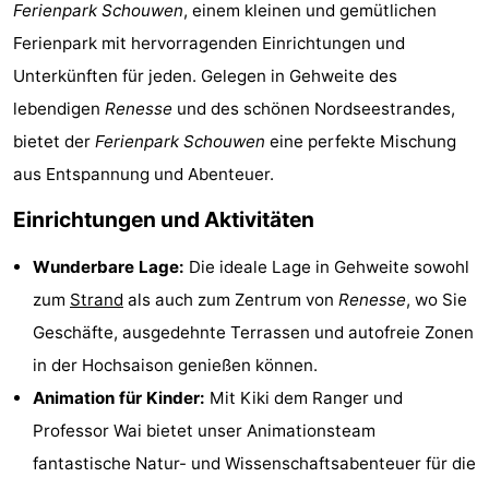
Ferienpark Schouwen
, einem kleinen und gemütlichen
-
Ferienpark mit hervorragenden Einrichtungen und
Buitenheem
-
Unterkünften für jeden. Gelegen in Gehweite des
lebendigen
Renesse
und des schönen Nordseestrandes,
De
-
bietet der
Ferienpark Schouwen
eine perfekte Mischung
Oase
Duinoord
-
aus Entspannung und Abenteuer.
Einrichtungen und Aktivitäten
Ginsterveld
-
Wunderbare Lage:
Die ideale Lage in Gehweite sowohl
Julianahoeve
-
zum
Strand
als auch zum Zentrum von
Renesse
, wo Sie
Livingstone
-
Geschäfte, ausgedehnte Terrassen und autofreie Zonen
in der Hochsaison genießen können.
Port
-
Animation für Kinder:
Mit Kiki dem Ranger und
Greve
Port
-
Professor Wai bietet unser Animationsteam
fantastische Natur- und Wissenschaftsabenteuer für die
Zélande
Resort
-