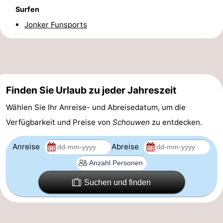
Surfen
-
Jonker Funsports
Natur
-
Hollands
Noordwijk
-
Duin
Katwijk
-
Finden Sie Urlaub zu jeder Jahreszeit
Wählen Sie Ihr Anreise- und Abreisedatum, um die
Scheveningen
-
Verfügbarkeit und Preise von
Schouwen
zu entdecken.
Den
-
Anreise
Abreise
Haag
Rotterdam
-
Rockanje
Zeeland
Suchen und finden
Schouwen-
Duiveland
-