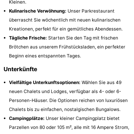
Kleinen.
Haamstede
Résidence
-
Kulinarische Verwöhnung:
Unser Parkrestaurant
überrascht Sie wöchentlich mit neuen kulinarischen
't
Schouwen
-
Kreationen, perfekt für ein gemütliches Abendessen.
Hof
Schouwse
-
Tägliche Frische:
Starten Sie den Tag mit frischen
Brötchen aus unserem Frühstücksladen, ein perfekter
van
Valleien
Soeten
-
Beginn eines entspannten Tages.
Haamstede
Haert
Wijde
-
Unterkünfte
Blick
Zeeland
-
Vielfältige Unterkunftsoptionen:
Wählen Sie aus 49
Village
Zeeuwse
-
neuen Chalets und Lodges, verfügbar als 4- oder 6-
Personen-Häuser. Die Optionen reichen von luxuriösen
Kust
Zonnedorp
-
Chalets bis zu einfachen, nostalgischen Bungalows.
’t
Hotels
Campingplätze:
Unser kleiner Campingplatz bietet
Parzellen von 80 oder 105 m², alle mit 16 Ampere Strom,
Hof
Zimmer