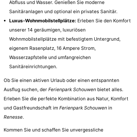
Abfluss und Wasser. Genießen Sie moderne
van
(mit
Lastminutes
Sanitäranlagen und optional ein privates Sanitär.
Luxus-Wohnmobilstellplätze:
Erleben Sie den Komfort
Haamstede
Frühstück)
Strand
unserer 14 geräumigen, luxuriösen
Sehen
Wohnmobilstellplätze mit befestigtem Untergrund,
eigenem Rasenplatz, 16 Ampere Strom,
&
-
Wasserzapfstelle und umfangreichen
tun
Museen
-
Sanitäreinrichtungen.
Denkmäler
-
Ob Sie einen aktiven Urlaub oder einen entspannten
Ausflug suchen, der
Ferienpark Schouwen
bietet alles.
Kirchen
-
Erleben Sie die perfekte Kombination aus Natur, Komfort
Mühlen
-
und Gastfreundschaft im
Ferienpark Schouwen
in
Renesse
.
Aussichtspunkte
Attraktionen
Kommen Sie und schaffen Sie unvergessliche
-