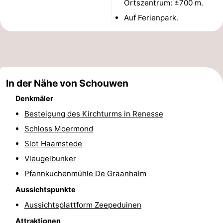
Ortszentrum: ±700 m.
Schwimmbader
-
Auf Ferienpark.
Radfahren
-
Wandern
-
In der Nähe von Schouwen
Reiten
-
Denkmäler
Golfplatze
-
Besteigung des Kirchturms in Renesse
Surfen
-
Schloss Moermond
Slot Haamstede
Sportangeln
-
Vleugelbunker
Tauchen
Seehunden
Pfannkuchenmühle De Graanhalm
Aussichtspunkte
Essen
Aussichtsplattform Zeepeduinen
und
Veranstaltungen
Attraktionen