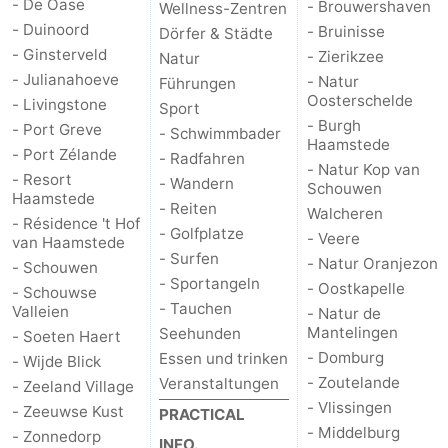
- De Oase
- Brouwershaven
Wellness-Zentren
- Duinoord
- Bruinisse
Dörfer & Städte
- Ginsterveld
- Zierikzee
Natur
- Julianahoeve
- Natur
Führungen
Oosterschelde
- Livingstone
Sport
- Burgh
- Port Greve
- Schwimmbader
Haamstede
- Port Zélande
- Radfahren
- Natur Kop van
- Resort
- Wandern
Schouwen
Haamstede
- Reiten
Walcheren
- Résidence 't Hof
- Golfplatze
- Veere
van Haamstede
- Surfen
- Natur Oranjezon
- Schouwen
- Sportangeln
- Oostkapelle
- Schouwse
- Tauchen
Valleien
- Natur de
Mantelingen
Seehunden
- Soeten Haert
- Domburg
Essen und trinken
- Wijde Blick
- Zoutelande
Veranstaltungen
- Zeeland Village
- Vlissingen
- Zeeuwse Kust
PRACTICAL
- Middelburg
- Zonnedorp
INFO.