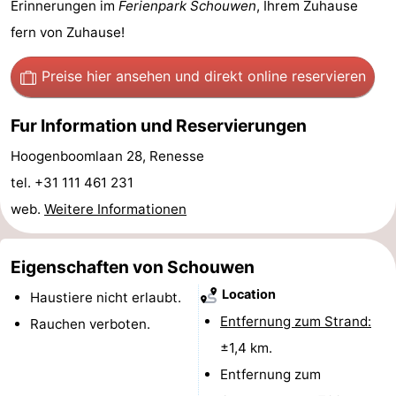
Erinnerungen im
Ferienpark Schouwen
, Ihrem Zuhause
Rundfahrten
-
fern von Zuhause!
Spielplätze
-
Preise hier ansehen
und direkt online reservieren
Indoor-
-
Fur Information und Reservierungen
Spielplätze
Bowling
-
Hoogenboomlaan 28, Renesse
tel. +31 111 461 231
Minigolfplätze
Wellness-
web.
Weitere Informationen
Zentren
Dörfer
Eigenschaften von Schouwen
&
Natur
Location
Haustiere nicht erlaubt.
Städte
Führungen
Entfernung zum Strand:
Rauchen verboten.
Sport
±1,4 km.
Entfernung zum
-