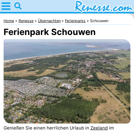
Home
Renesse
Home
Renesse
Übernachten
Ferienparks
Schouwen
Ferienpark Schouwen
Tipps
Für
kindern
Übernachten
Appartements
-
Port
-
Greve
Zeeuwse
Campingplätze
Kust
Ferienhäuser
Genießen Sie einen herrlichen Urlaub in
Zeeland
im