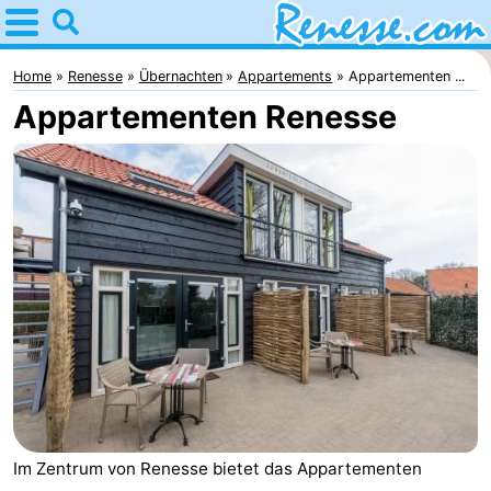
Home
Renesse
Home
Renesse
Übernachten
Appartements
Appartementen ...
Appartementen Renesse
Tipps
Für
kindern
Übernachten
Appartements
-
Port
-
Greve
Zeeuwse
Campingplätze
Kust
Ferienhäuser
Im Zentrum von Renesse bietet das Appartementen