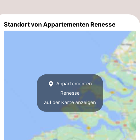
Schwimmbader
-
Standort von Appartementen Renesse
Radfahren
-
Wandern
-
Reiten
-
Golfplatze
-
Surfen
-
Appartementen
Renesse
Sportangeln
-
auf der Karte anzeigen
Tauchen
Seehunden
Essen
und
Veranstaltungen