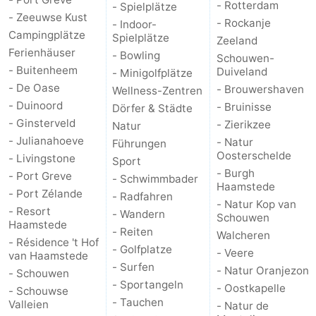
- Rotterdam
- Spielplätze
- Zeeuwse Kust
- Rockanje
- Indoor-
Brouwershaven
-
Campingplätze
Spielplätze
Zeeland
Ferienhäuser
- Bowling
Schouwen-
Bruinisse
-
- Buitenheem
Duiveland
- Minigolfplätze
- De Oase
- Brouwershaven
Wellness-Zentren
Zierikzee
-
- Duinoord
- Bruinisse
Dörfer & Städte
Natur
-
- Ginsterveld
- Zierikzee
Natur
- Julianahoeve
- Natur
Führungen
Oosterschelde
Burgh
-
Oosterschelde
- Livingstone
Sport
- Burgh
- Port Greve
- Schwimmbader
Haamstede
Natur
Walcheren
Haamstede
- Port Zélande
- Radfahren
- Natur Kop van
- Resort
- Wandern
Schouwen
Kop
-
Haamstede
- Reiten
Walcheren
- Résidence 't Hof
- Golfplatze
van
Veere
-
- Veere
van Haamstede
- Surfen
- Natur Oranjezon
- Schouwen
Schouwen
Natur
-
- Sportangeln
- Oostkapelle
- Schouwse
- Tauchen
Valleien
- Natur de
Oranjezon
Oostkapelle
-