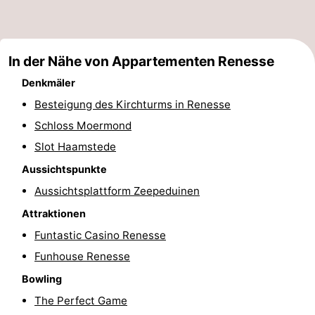
Haamstede
Résidence
-
't
Schouwen
-
In der Nähe von Appartementen Renesse
Hof
Schouwse
-
Denkmäler
Besteigung des Kirchturms in Renesse
van
Valleien
Soeten
-
Schloss Moermond
Haamstede
Haert
Wijde
-
Slot Haamstede
Aussichtspunkte
Blick
Zeeland
-
Aussichtsplattform Zeepeduinen
Village
Zeeuwse
-
Attraktionen
Funtastic Casino Renesse
Kust
Zonnedorp
-
Funhouse Renesse
’t
Hotels
Bowling
The Perfect Game
Hof
Zimmer