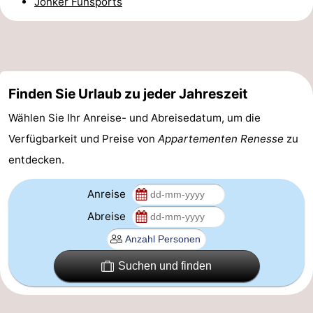
Jonker Funsports
Rundfahrten
-
Spielplätze
-
Indoor-
-
Finden Sie Urlaub zu jeder Jahreszeit
Spielplätze
Bowling
-
Wählen Sie Ihr Anreise- und Abreisedatum, um die
Verfügbarkeit und Preise von
Appartementen Renesse
zu
Minigolfplätze
Wellness-
entdecken.
Zentren
Dörfer
Anreise
&
Natur
Abreise
Städte
Führungen
Suchen und finden
Sport
-