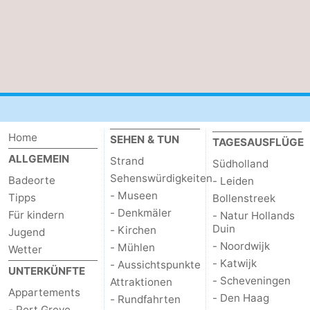
-
Natur
-
Hollands
Noordwijk
-
Duin
Katwijk
-
Home
SEHEN & TUN
TAGESAUSFLÜGE
Scheveningen
-
ALLGEMEIN
Strand
Südholland
Sehenswürdigkeiten
Badeorte
- Leiden
Den
-
- Museen
Tipps
Bollenstreek
Haag
Rotterdam
-
- Denkmäler
Für kindern
- Natur Hollands
Duin
- Kirchen
Jugend
Rockanje
Zeeland
- Noordwijk
- Mühlen
Wetter
- Katwijk
- Aussichtspunkte
UNTERKÜNFTE
Schouwen-
- Scheveningen
Attraktionen
Appartements
- Den Haag
- Rundfahrten
Duiveland
-
- Port Greve