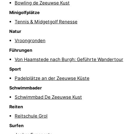
Bowling de Zeeuwse Kust
van
(mit
Lastminutes
Minigolfplätze
Tennis & Midgetgolf Renesse
Haamstede
Frühstück)
Strand
Natur
Sehen
Vroongronden
&
-
Führungen
Von Haamstede nach Burgh: Geführte Wandertour
tun
Museen
-
Sport
Denkmäler
-
Padelplätze an der Zeeuwse Küste
Schwimmbader
Kirchen
-
Schwimmbad De Zeeuwse Kust
Mühlen
-
Reiten
Reitschule Grol
Aussichtspunkte
Attraktionen
Surfen
-