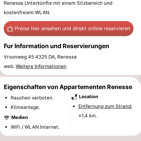
Renesse Unterkünfte mit einem Sitzbereich und
-
kostenfreiem WLAN.
Buitenheem
-
Preise hier ansehen
und direkt online reservieren
De
-
Fur Information und Reservierungen
Oase
Duinoord
-
Vroonweg 45 4325 DA, Renesse
Ginsterveld
-
web.
Weitere Informationen
Julianahoeve
-
Eigenschaften von Appartementen Renesse
Livingstone
-
Location
Rauchen verboten.
Entfernung zum Strand:
Port
-
Klimaanlage.
±1,4 km.
Medien
Greve
Port
-
WiFi / WLAN Internet.
Zélande
Resort
-