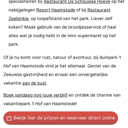
specialiteiten bij
Restaurant De Schouwse Hoeve
op het
Praktisch
nabijgelegen
Resort Haamstede
of bij
Restaurant
Zeebinkie
, op loopafstand van het park. Liever zelf
Jongeren
koken? Maak gebruik van de broodjesservice of haal
Forum
alles wat je nodig hebt in de mini-supermarkt op het
park.
Route
Of je nu komt voor rust, natuur of avontuur, bij duinpark
't
-
Hof van Haamstede
vind je het allemaal. Geniet van de
Parkeren
Reisboekenwinkel
Zeeuwse gastvrijheid en ervaar een onvergetelijke
vakantie
aan de kust
.
Nieuws
Boek vandaag nog jouw verblijf
en ontdek de charme van
Medische
vakantiepark
't Hof van Haamstede
!
adressen
Regio
Bekijk hier de prijzen
en reserveer direct online
Zuid-