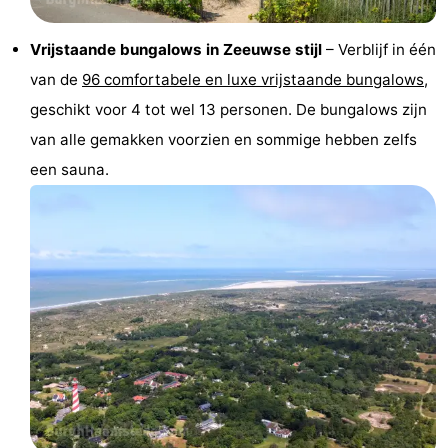
Greve
Port
-
Vrijstaande bungalows in Zeeuwse stijl
– Verblijf in één
Zélande
Resort
-
van de
96 comfortabele en luxe vrijstaande bungalows
,
geschikt voor 4 tot wel 13 personen. De bungalows zijn
Haamstede
Résidence
-
van alle gemakken voorzien en sommige hebben zelfs
't
Schouwen
-
een sauna.
Hof
Schouwse
-
van
Valleien
Soeten
-
Haamstede
Haert
Wijde
-
Blick
Zeeland
-
Village
Zeeuwse
-
Kust
Zonnedorp
-