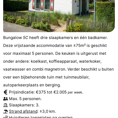
Bungalow
5C
heeft drie slaapkamers en één badkamer.
Deze vrijstaande accommodatie van ±75m² is geschikt
voor maximaal 5 personen. De keuken is uitgerust met
onder andere: koelkast, koffieapparaat, waterkoker,
vaatwasser en combi magnetron. Verder beschikt u buiten
over een bijbehorende tuin met tuinmeubilair,
autoparkeerplaats en berging.
Prijsindicatie: €375 tot €2.005
.
per week
Max. 5 personen.
Slaapkamers: 3.
Strand afstand
: ±3,0 km.
Huisdieren toegelaten na overleg.