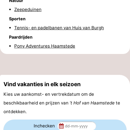
Natuur
Zeepeduinen
Schouwen
Natuur
-
Sporten
Oranjezon
Oostkapelle
-
Tennis- en padelbanen van Huis van Burgh
Paardrijden
Natuur
-
Pony Adventures Haamstede
de
Domburg
-
Mantelingen
Zoutelande
-
Vlissingen
-
Vind vakanties in elk seizoen
Middelburg
Weer
Kies uw aankomst- en vertrekdatum om de
beschikbaarheid en prijzen van
’t Hof van Haamstede
te
Contact
ontdekken.
Inchecken