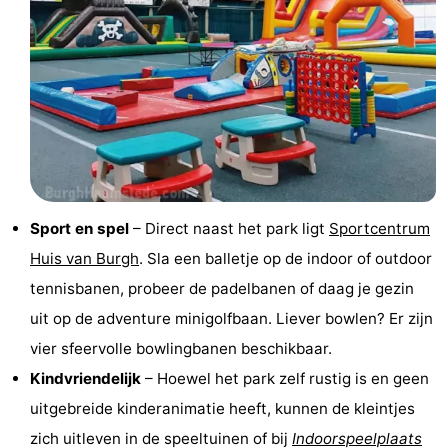
-
Rondvaarten
-
Speeltuinen
-
Binnenspeeltuinen
-
Bowlen
-
Sport en spel
– Direct naast het park ligt
Sportcentrum
Minigolfbanen
Wellness
Huis van Burgh
. Sla een balletje op de indoor of outdoor
tennisbanen, probeer de padelbanen of daag je gezin
centra
Dorpen
uit op de adventure minigolfbaan. Liever bowlen? Er zijn
&
Natuur
vier sfeervolle bowlingbanen beschikbaar.
Kindvriendelijk
– Hoewel het park zelf rustig is en geen
Steden
Rondleidingen
uitgebreide kinderanimatie heeft, kunnen de kleintjes
Sporten
zich uitleven in de speeltuinen of bij
Indoorspeelplaats