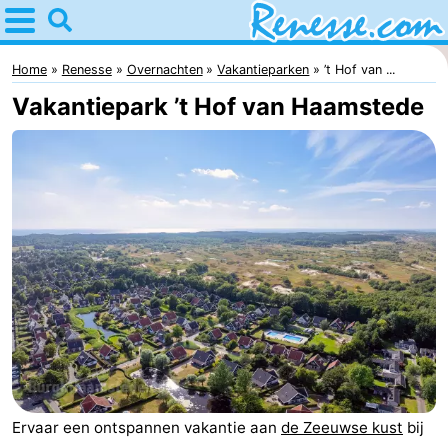
Home
Renesse
Home
Renesse
Overnachten
Vakantieparken
’t Hof van ...
Vakantiepark ’t Hof van Haamstede
Tips
Voor
kinderen
Overnachten
Appartementen
-
Port
-
Greve
Zeeuwse
Bed
Ervaar een ontspannen vakantie aan
de Zeeuwse kust
bij
Kust
(&
Campings