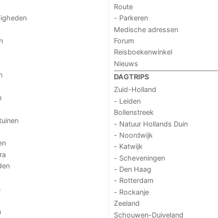
Route
digheden
- Parkeren
Medische adressen
n
Forum
Reisboekenwinkel
Nieuws
n
DAGTRIPS
Zuid-Holland
n
- Leiden
Bollenstreek
tuinen
- Natuur Hollands Duin
- Noordwijk
en
- Katwijk
ra
- Scheveningen
den
- Den Haag
- Rotterdam
n
- Rockanje
Zeeland
n
Schouwen-Duiveland