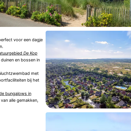
perfect voor een dagje
n.
atuurgebied
De Kop
 duinen en bossen in
enluchtzwembad met
faciliteiten bij het
nde bungalows in
 van alle gemakken,