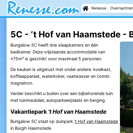
Renesse
Overnachten
5C - ’t Hof van Haamstede -
Bungalow
5C
heeft drie slaapkamers en één
badkamer. Deze vrijstaande accommodatie van
±75m² is geschikt voor maximaal 5 personen.
De keuken is uitgerust met onder andere: koelkast,
koffieapparaat, waterkoker, vaatwasser en combi
magnetron.
Verder beschikt u buiten over een bijbehorende tuin
met tuinmeubilair, autoparkeerplaats en berging.
Vakantiepark
’t Hof van Haamstede
Bungalow
5C
staat op duinpark
’t Hof van Haamstede
in
Burgh Haamstede
.