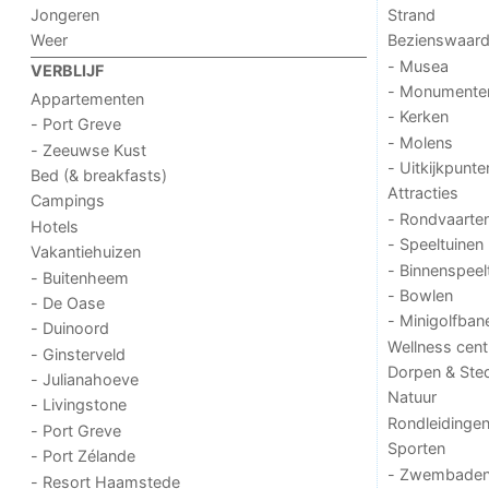
Jongeren
Strand
Weer
Bezienswaar
- Musea
VERBLIJF
- Monumente
Appartementen
- Kerken
- Port Greve
- Molens
- Zeeuwse Kust
- Uitkijkpunte
Bed (& breakfasts)
Attracties
Campings
- Rondvaarte
Hotels
- Speeltuinen
Vakantiehuizen
- Binnenspeel
- Buitenheem
- Bowlen
- De Oase
- Minigolfban
- Duinoord
Wellness cent
- Ginsterveld
Dorpen & Ste
- Julianahoeve
Natuur
- Livingstone
Rondleidinge
- Port Greve
Sporten
- Port Zélande
- Zwembade
- Resort Haamstede