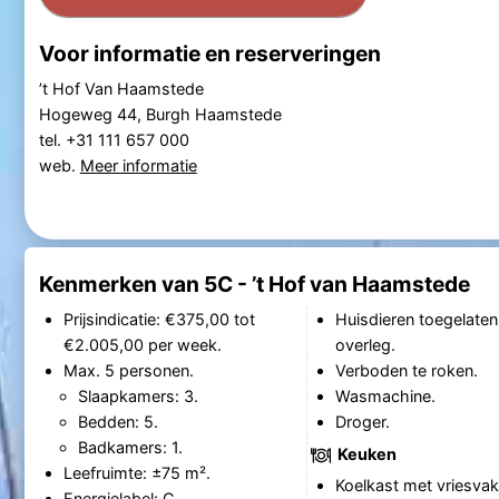
Voor informatie en reserveringen
’t Hof Van Haamstede
Hogeweg 44, Burgh Haamstede
tel. +31 111 657 000
web.
Meer informatie
Kenmerken van 5C - ’t Hof van Haamstede
Prijsindicatie: €375,00 tot
Huisdieren toegelaten
€2.005,00 per week.
overleg.
Max. 5 personen.
Verboden te roken.
Slaapkamers: 3.
Wasmachine.
Bedden: 5.
Droger.
Badkamers: 1.
Keuken
Leefruimte: ±75 m².
Koelkast met vriesvak
Energielabel: C.