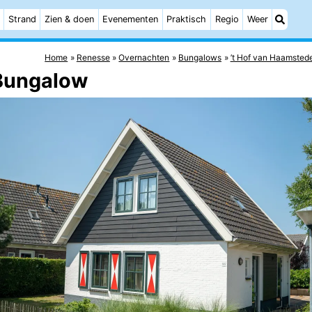
Strand
Zien & doen
Evenementen
Praktisch
Regio
Weer
Home
Renesse
Overnachten
Bungalows
’t Hof van Haamsted
 Bungalow