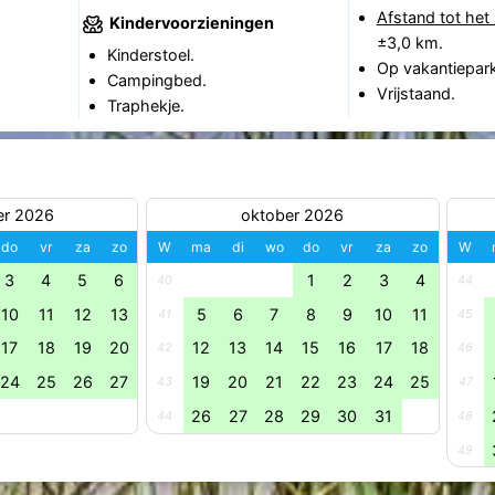
Afstand tot het 
Kindervoorzieningen
±3,0 km.
Kinderstoel.
Op vakantiepark
Campingbed.
Vrijstaand.
Traphekje.
er 2026
oktober 2026
do
vr
za
zo
W
ma
di
wo
do
vr
za
zo
W
3
4
5
6
1
2
3
4
40
44
10
11
12
13
5
6
7
8
9
10
11
41
45
17
18
19
20
12
13
14
15
16
17
18
42
46
24
25
26
27
19
20
21
22
23
24
25
43
47
26
27
28
29
30
31
44
48
49