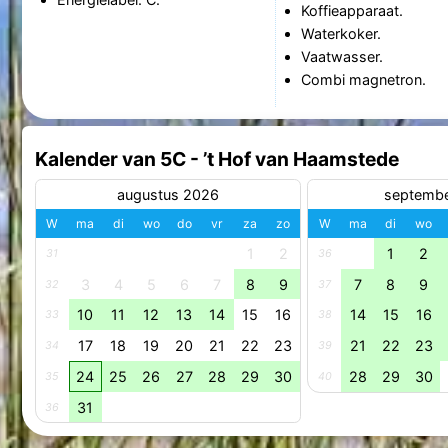
Koffieapparaat.
Waterkoker.
Vaatwasser.
Combi magnetron.
Kalender van 5C - ’t Hof van Haamstede
augustus 2026
septemb
W
ma
di
wo
do
vr
za
zo
W
ma
di
wo
1
2
1
2
31
36
3
4
5
6
7
8
9
7
8
9
32
37
10
11
12
13
14
15
16
14
15
16
33
38
17
18
19
20
21
22
23
21
22
23
34
39
24
25
26
27
28
29
30
28
29
30
35
40
31
36