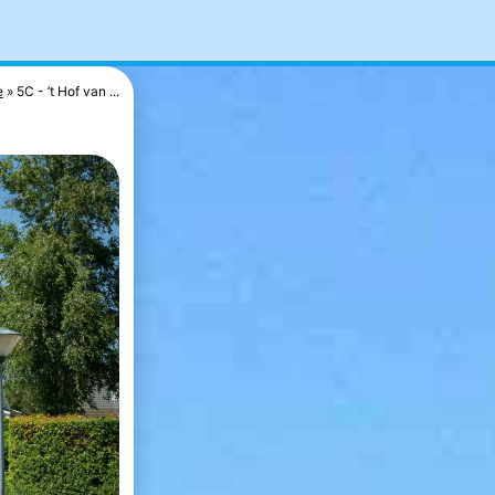
e
5C - ’t Hof van ...