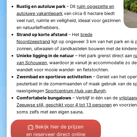
Rustig en autoluw park
– Dit
ruim opgezette en
autoluwe vakantiepark
van circa 6 hectare biedt
veel rust, ruimte en veiligheid, ideaal voor gezinnen
en natuurliefhebbers.
Strand op korte afstand
– Het
brede
Noordzeestrand
ligt op ongeveer 3 km van het park en is 
zonnen, uitwaaien of zandkastelen bouwen met de kindere
Unieke ligging in de natuur
– Het park grenst direct aan
n
van Schouwen
, waardoor je vanuit je accommodatie zo de
wandelt voor mooie wandel- en fietstochten.
Zwembad en sportieve activiteiten
– Geniet van het op
peuterbad in de zomermaanden of maak gebruik van de sport
naastgelegen
Sportcentrum
Huis van Burgh
.
Comfortabele bungalows
– Verblijf in één van de
vrijstaa
Zeeuwse stijl, geschikt voor 4 tot 13 personen
en voorzien
soms zelfs met een eigen sauna.
Bekijk hier de prijzen
en reserveer direct online