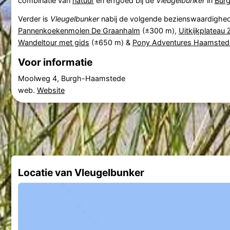
combinatie van
natuur
en erfgoed bij de
Vleugelbunker
in
Bur
Verder is
Vleugelbunker
nabij de volgende bezienswaardighe
Pannenkoekenmolen De Graanhalm
(±300 m),
Uitkijkplateau
Wandeltour met gids
(±650 m) &
Pony Adventures Haamsted
Voor informatie
Moolweg 4, Burgh-Haamstede
web.
Website
Locatie van Vleugelbunker