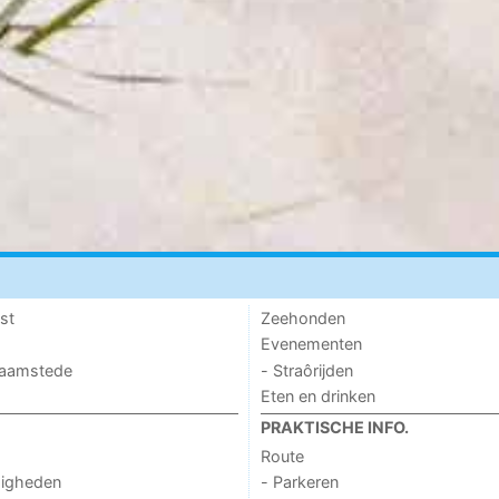
st
Zeehonden
Evenementen
 Haamstede
- Straôrijden
Eten en drinken
PRAKTISCHE INFO.
Route
digheden
- Parkeren