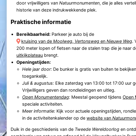
door vrijwilligers van
Natuurmonumenten
, die je alles vert
historie van deze indrukwekkende plek.
Praktische informatie
Bereikbaarheid:
Parkeer je auto bij de
kruising van de
Moolweg
,
Vertonsweg
en
Nieuwe Weg
. 
200 meter lopen of fietsen naar de stalen trap die je naar 
uitkijkplateau
brengt.
Openingstijden:
Hele jaar door:
De bunker is gratis van buiten te bekijken e
toegankelijk.
Juli & augustus:
Elke zaterdag van 13:00 tot 17:00 uur 
Vrijwilligers geven dan rondleidingen en uitleg.
Open Monumentendag
:
Meestal geopend tijdens
Open 
speciale activiteiten.
Meer informatie:
Kijk voor actuele openingstijden, rondl
in de activiteitenkalender op de
website van
Natuurmon
Duik in de geschiedenis van de
Tweede Wereldoorlog
en ontd