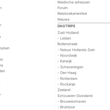
Medische adressen
n
Forum
Reisboekenwinkel
Nieuws
n
DAGTRIPS
Zuid-Holland
n
- Leiden
Bollenstreek
tuinen
- Natuur Hollands Duin
- Noordwijk
en
- Katwijk
ra
- Scheveningen
den
- Den Haag
- Rotterdam
n
- Rockanje
Zeeland
n
Schouwen-Duiveland
- Brouwershaven
- Bruinisse