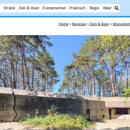
Strand
Zien & doen
Evenementen
Praktisch
Regio
Weer
Home
Renesse
Zien & doen
Monument