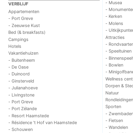
- Musea
VERBLIJF
- Monumente
Appartementen
- Kerken
- Port Greve
- Molens
- Zeeuwse Kust
- Uitkijkpunte
Bed (& breakfasts)
Attracties
Campings
- Rondvaarte
Hotels
- Speeltuinen
Vakantiehuizen
- Binnenspeel
- Buitenheem
- Bowlen
- De Oase
- Minigolfban
- Duinoord
Wellness cent
- Ginsterveld
Dorpen & Ste
- Julianahoeve
Natuur
- Livingstone
Rondleidinge
- Port Greve
Sporten
- Port Zélande
- Zwembade
- Resort Haamstede
- Fietsen
- Résidence 't Hof van Haamstede
- Wandelen
- Schouwen