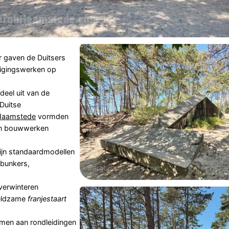
 gaven de Duitsers
digingswerken op
eel uit van de
 Duitse
Haamstede
vormden
len bouwwerken
ijn standaardmodellen
lbunkers,
overwinteren
zeldzame
franjestaart
men aan rondleidingen