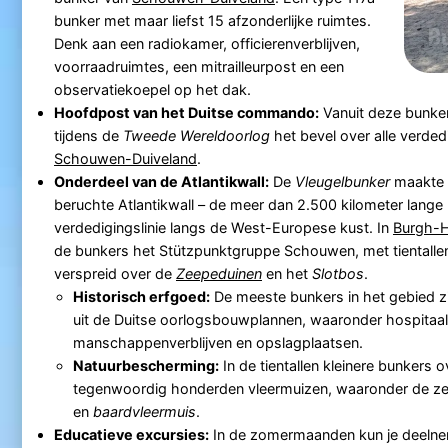
bunker met maar liefst 15 afzonderlijke ruimtes.
Denk aan een radiokamer, officierenverblijven,
voorraadruimtes, een mitrailleurpost en een
observatiekoepel op het dak.
Hoofdpost van het Duitse commando:
Vanuit deze bunker
tijdens de
Tweede Wereldoorlog
het bevel over alle verde
Schouwen-Duiveland
.
Onderdeel van de Atlantikwall:
De
Vleugelbunker
maakte d
beruchte Atlantikwall – de meer dan 2.500 kilometer lange
verdedigingslinie langs de West-Europese kust. In
Burgh-
de bunkers het Stützpunktgruppe Schouwen, met tiental
verspreid over de
Zeepeduinen
en het
Slotbos
.
Historisch erfgoed:
De meeste bunkers in het gebied z
uit de Duitse oorlogsbouwplannen, waaronder hospitaa
manschappenverblijven en opslagplaatsen.
Natuurbescherming:
In de tientallen kleinere bunkers 
tegenwoordig honderden vleermuizen, waaronder de 
en
baardvleermuis
.
Educatieve excursies:
In de zomermaanden kun je deelne