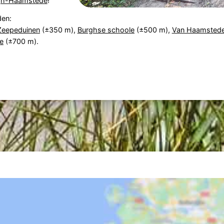
gh-Haamstede
!
den:
 Zeepeduinen
(±350 m),
Burghse schoole
(±500 m),
Van Haamstede
e
(±700 m).