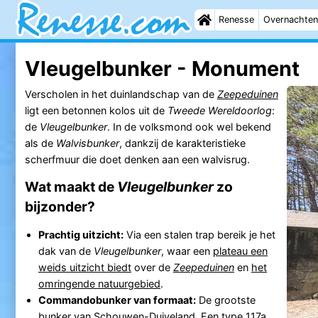
Renesse
Overnachten
Vleugelbunker - Monument
Verscholen in het duinlandschap van de
Zeepeduinen
ligt een betonnen kolos uit de
Tweede Wereldoorlog
:
de
Vleugelbunker
. In de volksmond ook wel bekend
als de
Walvisbunker
, dankzij de karakteristieke
scherfmuur die doet denken aan een walvisrug.
Wat maakt de
Vleugelbunker
zo
bijzonder?
Prachtig uitzicht:
Via een stalen trap bereik je het
dak van de
Vleugelbunker
, waar een
plateau een
weids uitzicht biedt
over de
Zeepeduinen
en
het
omringende natuurgebied
.
Commandobunker van formaat:
De grootste
bunker van
Schouwen-Duiveland
. Een type 117a