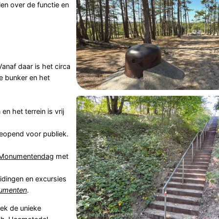
ellen over de functie en
Vanaf daar is het circa
de bunker en het
n het terrein is vrij
geopend voor publiek.
Monumentendag
met
eidingen en excursies
umenten
.
ek de unieke