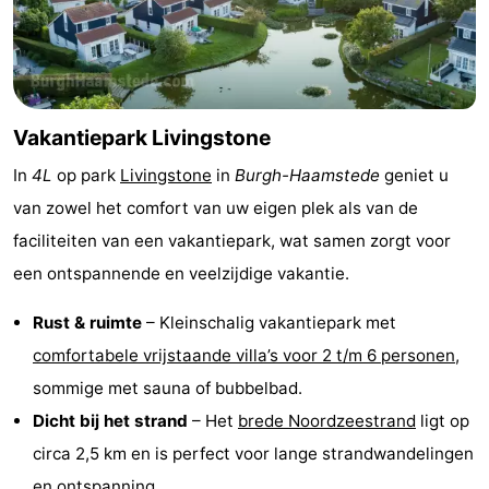
Greve
Port
-
Zélande
Resort
-
Haamstede
Résidence
-
Vakantiepark Livingstone
In
4L
op park
Livingstone
in
Burgh-Haamstede
geniet u
't
Schouwen
-
van zowel het comfort van uw eigen plek als van de
Hof
Schouwse
-
faciliteiten van een vakantiepark, wat samen zorgt voor
een ontspannende en veelzijdige vakantie.
van
Valleien
Soeten
-
Rust & ruimte
– Kleinschalig vakantiepark met
Haamstede
Haert
Wijde
-
comfortabele vrijstaande villa’s voor 2 t/m 6 personen
,
Blick
Zeeland
-
sommige met sauna of bubbelbad.
Dicht bij het strand
– Het
brede Noordzeestrand
ligt op
Village
Zeeuwse
-
circa 2,5 km en is perfect voor lange strandwandelingen
Kust
Zonnedorp
-
en ontspanning.