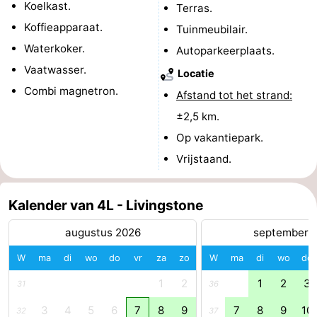
Koelkast.
Terras.
-
Koffieapparaat.
Tuinmeubilair.
Waterkoker.
Autoparkeerplaats.
Zwembaden
-
Vaatwasser.
Locatie
Fietsen
-
Combi magnetron.
Afstand tot het strand:
±2,5 km.
Wandelen
-
Op vakantiepark.
Paardrijden
-
Vrijstaand.
Golfbanen
-
Kalender van 4L - Livingstone
Surfen
-
augustus 2026
september 
Duiken
Eten
W
ma
di
wo
do
vr
za
zo
W
ma
di
wo
do
en
Zeehonden
1
2
1
2
3
31
36
drinken
Evenementen
3
4
5
6
7
8
9
7
8
9
10
32
37