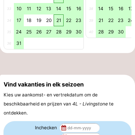
10
11
12
13
14
15
16
14
15
16
17
33
38
Praktisch
17
18
19
20
21
22
23
21
22
23
24
34
39
Jongeren
24
25
26
27
28
29
30
28
29
30
35
40
Forum
31
36
Route
-
Parkeren
Reisboekenwinkel
Vind vakanties in elk seizoen
Nieuws
Kies uw aankomst- en vertrekdatum om de
beschikbaarheid en prijzen van
4L - Livingstone
te
Medische
ontdekken.
adressen
Regio
Inchecken
Zuid-