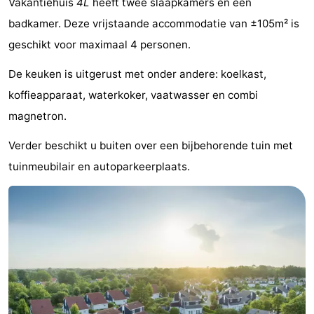
Vakantiehuis
4L
heeft twee slaapkamers en één
breakfasts)
Hotels
badkamer. Deze vrijstaande accommodatie van ±105m² is
geschikt voor maximaal 4 personen.
Vakantiehuizen
De keuken is uitgerust met onder andere: koelkast,
-
koffieapparaat, waterkoker, vaatwasser en combi
Buitenheem
-
magnetron.
De
-
Verder beschikt u buiten over een bijbehorende tuin met
tuinmeubilair en autoparkeerplaats.
Oase
Duinoord
-
Ginsterveld
-
Julianahoeve
-
Livingstone
-
Port
-