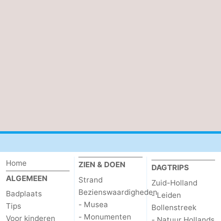
Schouwen
Natuur
-
Oranjezon
Oostkapelle
-
Natuur
-
de
Domburg
-
Mantelingen
Zoutelande
-
Vlissingen
-
Middelburg
Weer
Home
ZIEN & DOEN
DAGTRIPS
Contact
ALGEMEEN
Strand
Zuid-Holland
Bezienswaardigheden
Badplaats
- Leiden
- Musea
Tips
Bollenstreek
- Monumenten
Voor kinderen
- Natuur Hollands