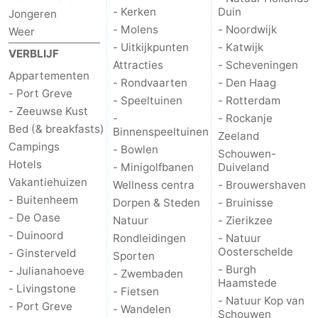
- Kerken
Duin
Jongeren
- Molens
- Noordwijk
Weer
- Uitkijkpunten
- Katwijk
VERBLIJF
Attracties
- Scheveningen
Appartementen
- Rondvaarten
- Den Haag
- Port Greve
- Speeltuinen
- Rotterdam
- Zeeuwse Kust
-
- Rockanje
Bed (& breakfasts)
Binnenspeeltuinen
Zeeland
Campings
- Bowlen
Schouwen-
Hotels
- Minigolfbanen
Duiveland
Vakantiehuizen
Wellness centra
- Brouwershaven
- Buitenheem
Dorpen & Steden
- Bruinisse
- De Oase
Natuur
- Zierikzee
- Duinoord
Rondleidingen
- Natuur
Oosterschelde
- Ginsterveld
Sporten
- Burgh
- Julianahoeve
- Zwembaden
Haamstede
- Livingstone
- Fietsen
- Natuur Kop van
- Port Greve
- Wandelen
Schouwen