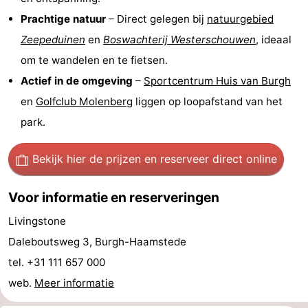
Prachtige natuur
– Direct gelegen bij
natuurgebied
’t
Last
Zeepeduinen
en
Boswachterij Westerschouwen
, ideaal
Hof
minutes
Strand
om te wandelen en te fietsen.
Actief in de omgeving
–
Sportcentrum Huis van Burgh
van
Zien
en
Golfclub Molenberg
liggen op loopafstand van het
Haamstede
&
Bezienswaardigheden
park.
doen
-
Bekijk hier de prijzen
en reserveer direct online
Musea
-
Voor informatie en reserveringen
Monumenten
-
Livingstone
Kerken
-
Daleboutsweg 3, Burgh-Haamstede
tel. +31 111 657 000
Molens
-
web.
Meer informatie
Uitkijkpunten
Attracties