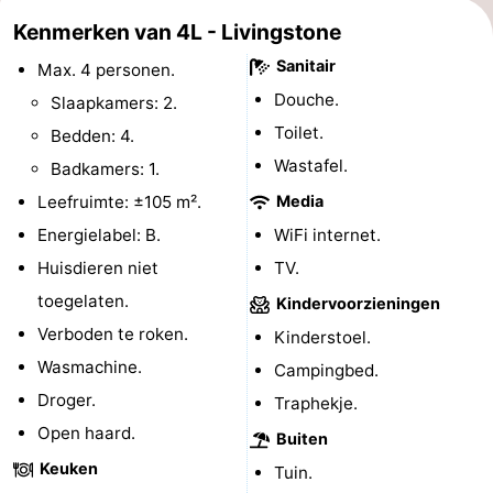
Kenmerken van 4L - Livingstone
-
Sanitair
Max. 4 personen.
Rondvaarten
-
Douche.
Slaapkamers: 2.
Toilet.
Speeltuinen
-
Bedden: 4.
Wastafel.
Badkamers: 1.
Binnenspeeltuinen
-
Leefruimte: ±105 m².
Media
Bowlen
-
Energielabel: B.
WiFi internet.
Huisdieren niet
TV.
Minigolfbanen
Wellness
toegelaten.
Kindervoorzieningen
centra
Dorpen
Verboden te roken.
Kinderstoel.
Wasmachine.
Campingbed.
&
Natuur
Droger.
Traphekje.
Steden
Rondleidingen
Open haard.
Buiten
Keuken
Tuin.
Sporten