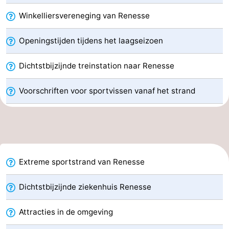
-
Winkelliersvereneging van Renesse
Rondvaarten
-
Openingstijden tijdens het laagseizoen
Speeltuinen
-
Dichtstbijzijnde treinstation naar Renesse
Binnenspeeltuinen
-
Voorschriften voor sportvissen vanaf het strand
Bowlen
-
Minigolfbanen
Wellness
centra
Dorpen
Extreme sportstrand van Renesse
&
Natuur
Dichtstbijzijnde ziekenhuis Renesse
Steden
Rondleidingen
Attracties in de omgeving
Sporten