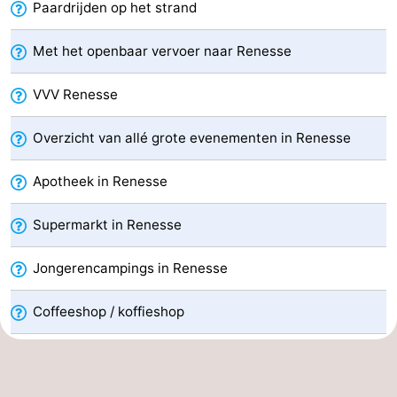
Paardrijden op het strand
Praktisch
Met het openbaar vervoer naar Renesse
Jongeren
VVV Renesse
Forum
Overzicht van allé grote evenementen in Renesse
Route
Apotheek in Renesse
-
Supermarkt in Renesse
Parkeren
Reisboekenwinkel
Jongerencampings in Renesse
Nieuws
Medische
Coffeeshop / koffieshop
adressen
Regio
Zuid-