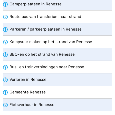
Camperplaatsen in Renesse
-
Route bus van transferium naar strand
Zwembaden
-
Parkeren / parkeerplaatsen in Renesse
Fietsen
-
Kampvuur maken op het strand van Renesse
Wandelen
-
BBQ-en op het strand van Renesse
Paardrijden
-
Golfbanen
-
Bus- en treinverbindingen naar Renesse
Surfen
-
Verloren in Renesse
Duiken
Eten
Gemeente Renesse
en
Zeehonden
Fietsverhuur in Renesse
drinken
Evenementen