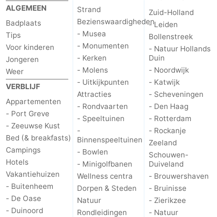
ALGEMEEN
Strand
Zuid-Holland
Schouwen
Natuur
-
Bezienswaardigheden
Badplaats
- Leiden
- Musea
Tips
Bollenstreek
Oranjezon
Oostkapelle
-
- Monumenten
Voor kinderen
- Natuur Hollands
- Kerken
Duin
Jongeren
Natuur
-
- Molens
- Noordwijk
Weer
- Uitkijkpunten
- Katwijk
de
Domburg
-
VERBLIJF
Attracties
- Scheveningen
Appartementen
- Rondvaarten
- Den Haag
Mantelingen
Zoutelande
-
- Port Greve
- Speeltuinen
- Rotterdam
- Zeeuwse Kust
Vlissingen
-
-
- Rockanje
Bed (& breakfasts)
Binnenspeeltuinen
Zeeland
Campings
Middelburg
Weer
- Bowlen
Schouwen-
Hotels
- Minigolfbanen
Duiveland
Contact
Vakantiehuizen
Wellness centra
- Brouwershaven
- Buitenheem
Dorpen & Steden
- Bruinisse
- De Oase
Natuur
- Zierikzee
- Duinoord
Rondleidingen
- Natuur