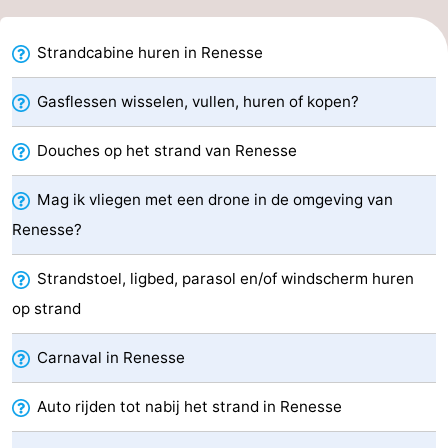
Greve
Port
-
Strandcabine huren in Renesse
Zélande
Resort
-
Gasflessen wisselen, vullen, huren of kopen?
Haamstede
Résidence
-
Douches op het strand van Renesse
't
Schouwen
-
Mag ik vliegen met een drone in de omgeving van
Hof
Schouwse
-
Renesse?
van
Valleien
Soeten
-
Strandstoel, ligbed, parasol en/of windscherm huren
Haamstede
Haert
Wijde
-
op strand
Blick
Zeeland
-
Carnaval in Renesse
Village
Zeeuwse
-
Auto rijden tot nabij het strand in Renesse
Kust
Zonnedorp
-