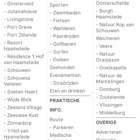
Oosterschelde
- Ginsterveld
Sporten
- Burgh
- Julianahoeve
- Zwembaden
Haamstede
- Livingstone
- Fietsen
- Natuur Kop van
- Port Greve
- Wandelen
Schouwen
- Port Zélande
- Paardrijden
Walcheren
- Resort
- Golfbanen
- Veere
Haamstede
- Surfen
- Natuur
- Résidence 't Hof
- Duiken
Oranjezon
van Haamstede
Zeehonden
- Oostkapelle
- Schouwen
Evenementen
- Natuur de
- Schouwse
Mantelingen
- Straôrijden
Valleien
- Domburg
Eten en drinken
- Soeten Haert
- Zoutelande
- Wijde Blick
PRAKTISCHE
- Vlissingen
- Zeeland Village
INFO.
- Middelburg
- Zeeuwse Kust
Route
OVERIGE
- Zonnedorp
- Parkeren
- ’t Hof van
Adverteren
Medische
Haamstede
Over ons