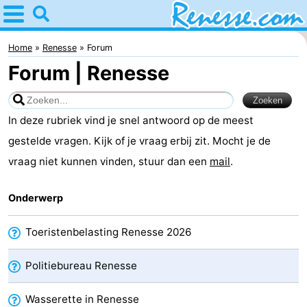
Home
Renesse
Home
Renesse
Forum
Forum | Renesse
Tips
Voor
In deze rubriek vind je snel antwoord op de meest
kinderen
Overnachten
gestelde vragen. Kijk of je vraag erbij zit. Mocht je de
vraag niet kunnen vinden, stuur dan een
mail
.
Appartementen
Onderwerp
-
Port
-
Toeristenbelasting Renesse 2026
Greve
Zeeuwse
Bed
Politiebureau Renesse
Kust
(&
Campings
Wasserette in Renesse