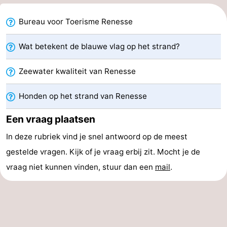
Holland
-
Bureau voor Toerisme Renesse
Leiden
Bollenstreek
Wat betekent de blauwe vlag op het strand?
-
Zeewater kwaliteit van Renesse
Natuur
-
Honden op het strand van Renesse
Hollands
Noordwijk
-
Een vraag plaatsen
Duin
Katwijk
-
In deze rubriek vind je snel antwoord op de meest
gestelde vragen. Kijk of je vraag erbij zit. Mocht je de
Scheveningen
-
vraag niet kunnen vinden, stuur dan een
mail
.
Den
-
Haag
Rotterdam
-
Rockanje
Zeeland