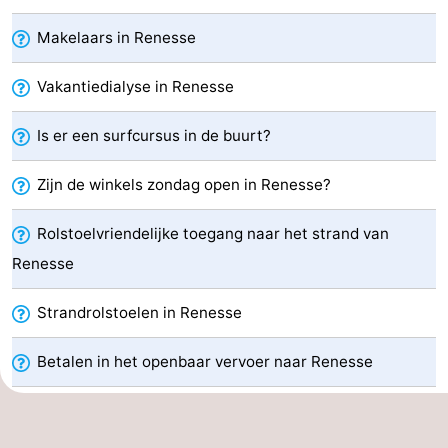
breakfasts)
Hotels
Makelaars in Renesse
Vakantiehuizen
Vakantiedialyse in Renesse
-
Is er een surfcursus in de buurt?
Buitenheem
-
Zijn de winkels zondag open in Renesse?
De
-
Rolstoelvriendelijke toegang naar het strand van
Oase
Duinoord
-
Renesse
Ginsterveld
-
Strandrolstoelen in Renesse
Julianahoeve
-
Betalen in het openbaar vervoer naar Renesse
Livingstone
-
Port
-