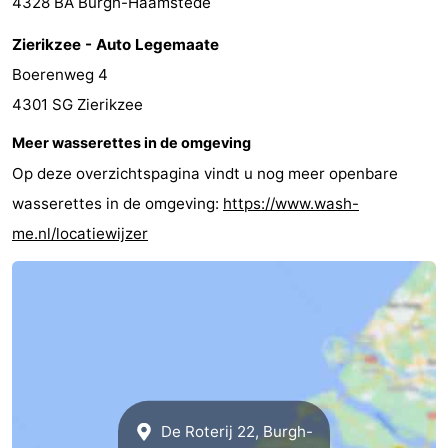
4328 BA Burgh-Haamstede
Praktisch
Zierikzee - Auto Legemaate
Boerenweg 4
Jongeren
4301 SG Zierikzee
Forum
Meer wasserettes in de omgeving
Route
Op deze overzichtspagina vindt u nog meer openbare
wasserettes in de omgeving:
https://www.wash-
-
me.nl/locatiewijzer
Parkeren
Reisboekenwinkel
Nieuws
Medische
adressen
Regio
De Roterij 22, Burgh-
Zuid-