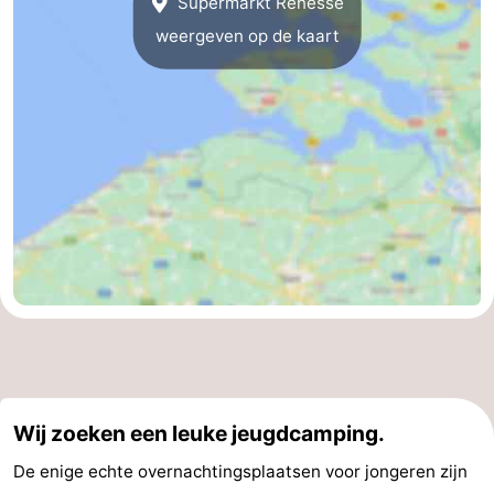
Supermarkt Renesse
weergeven op de kaart
Schouwen
Natuur
-
Oranjezon
Oostkapelle
-
Natuur
-
de
Domburg
-
Mantelingen
Zoutelande
-
Vlissingen
-
Middelburg
Weer
Contact
Wij zoeken een leuke jeugdcamping.
De enige echte overnachtingsplaatsen voor jongeren zijn