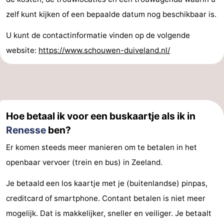
zelf kunt kijken of een bepaalde datum nog beschikbaar is.
-
U kunt de contactinformatie vinden op de volgende
Rondvaarten
-
website:
https://www.schouwen-duiveland.nl/
Speeltuinen
-
Binnenspeeltuinen
-
Bowlen
-
Hoe betaal ik voor een buskaartje als ik in
Minigolfbanen
Wellness
Renesse
ben?
Er komen steeds meer manieren om te betalen in het
centra
Dorpen
openbaar vervoer (trein en bus) in Zeeland.
&
Natuur
Je betaald een los kaartje met je (buitenlandse) pinpas,
Steden
Rondleidingen
creditcard of smartphone. Contant betalen is niet meer
mogelijk. Dat is makkelijker, sneller en veiliger. Je betaalt
Sporten