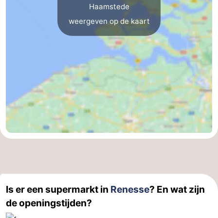
Haamstede
Holland
-
weergeven op de kaart
Leiden
Bollenstreek
-
Natuur
-
Hollands
Noordwijk
-
Duin
Katwijk
-
Scheveningen
-
Den
-
Is er een supermarkt in
Renesse
? En wat zijn
Haag
Rotterdam
-
de openingstijden?
Rockanje
Zeeland