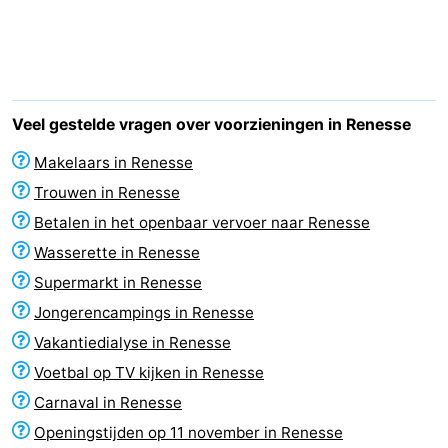
breakfasts)
Hotels
Vakantiehuizen
-
Veel gestelde vragen over voorzieningen in Renesse
Buitenheem
-
Makelaars in Renesse
Trouwen in Renesse
De
-
Betalen in het openbaar vervoer naar Renesse
Oase
Duinoord
-
Wasserette in Renesse
Supermarkt in Renesse
Ginsterveld
-
Jongerencampings in Renesse
Julianahoeve
-
Vakantiedialyse in Renesse
Voetbal op TV kijken in Renesse
Livingstone
-
Carnaval in Renesse
Port
-
Openingstijden op 11 november in Renesse