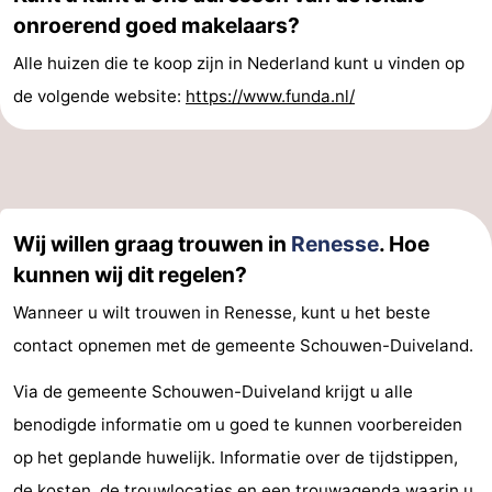
onroerend goed makelaars?
’t
Last
Alle huizen die te koop zijn in Nederland kunt u vinden op
Hof
minutes
Strand
de volgende website:
https://www.funda.nl/
van
Zien
Haamstede
&
Bezienswaardigheden
doen
-
Wij willen graag trouwen in
Renesse
. Hoe
kunnen wij dit regelen?
Musea
-
Wanneer u wilt trouwen in Renesse, kunt u het beste
Monumenten
-
contact opnemen met de gemeente Schouwen-Duiveland.
Kerken
-
Via de gemeente Schouwen-Duiveland krijgt u alle
benodigde informatie om u goed te kunnen voorbereiden
Molens
-
op het geplande huwelijk. Informatie over de tijdstippen,
Uitkijkpunten
Attracties
de kosten, de trouwlocaties en een trouwagenda waarin u