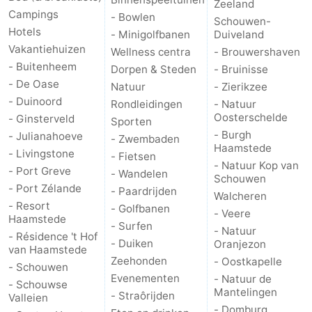
Zeeland
Campings
- Bowlen
Schouwen-
Hotels
- Minigolfbanen
Duiveland
Vakantiehuizen
Wellness centra
- Brouwershaven
- Buitenheem
Dorpen & Steden
- Bruinisse
- De Oase
Natuur
- Zierikzee
- Duinoord
Rondleidingen
- Natuur
Oosterschelde
- Ginsterveld
Sporten
- Burgh
- Julianahoeve
- Zwembaden
Haamstede
- Livingstone
- Fietsen
- Natuur Kop van
- Port Greve
- Wandelen
Schouwen
- Port Zélande
- Paardrijden
Walcheren
- Resort
- Golfbanen
- Veere
Haamstede
- Surfen
- Natuur
- Résidence 't Hof
- Duiken
Oranjezon
van Haamstede
Zeehonden
- Oostkapelle
- Schouwen
Evenementen
- Natuur de
- Schouwse
Mantelingen
- Straôrijden
Valleien
- Domburg