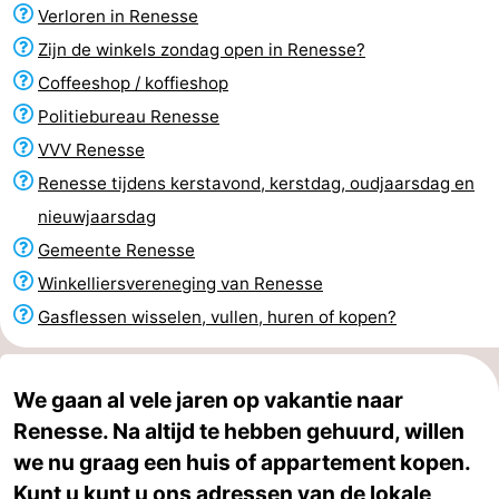
Verloren in Renesse
Greve
Port
-
Zijn de winkels zondag open in Renesse?
Zélande
Resort
-
Coffeeshop / koffieshop
Politiebureau Renesse
Haamstede
Résidence
-
VVV Renesse
't
Schouwen
-
Renesse tijdens kerstavond, kerstdag, oudjaarsdag en
nieuwjaarsdag
Hof
Schouwse
-
Gemeente Renesse
van
Valleien
Soeten
-
Winkelliersvereneging van Renesse
Gasflessen wisselen, vullen, huren of kopen?
Haamstede
Haert
Wijde
-
Blick
Zeeland
-
We gaan al vele jaren op vakantie naar
Renesse. Na altijd te hebben gehuurd, willen
Village
Zeeuwse
-
we nu graag een huis of appartement kopen.
Kust
Zonnedorp
-
Kunt u kunt u ons adressen van de lokale