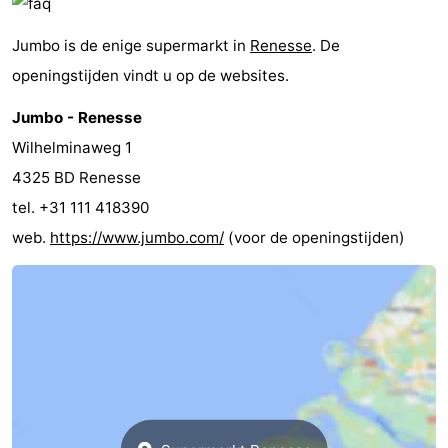
Schouwen-
Jumbo is de enige supermarkt in
Renesse
. De
openingstijden vindt u op de websites.
Duiveland
-
Jumbo - Renesse
Brouwershaven
-
Wilhelminaweg 1
Bruinisse
-
4325 BD Renesse
tel. +31 111 418390
Zierikzee
-
web.
https://www.jumbo.com/
(voor de openingstijden)
Natuur
-
Oosterschelde
Burgh
-
Haamstede
Natuur
Walcheren
Kop
-
van
Veere
-