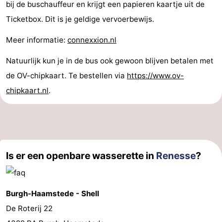
bij de buschauffeur en krijgt een papieren kaartje uit de
-
Ticketbox. Dit is je geldige vervoerbewijs.
Zwembaden
-
Meer informatie:
connexxion.nl
Fietsen
-
Natuurlijk kun je in de bus ook gewoon blijven betalen met
de OV-chipkaart. Te bestellen via
https://www.ov-
Wandelen
-
chipkaart.nl
.
Paardrijden
-
Golfbanen
-
Surfen
-
Is er een openbare wasserette in
Renesse
?
Duiken
Eten
Burgh-Haamstede - Shell
en
Zeehonden
De Roterij 22
drinken
Evenementen