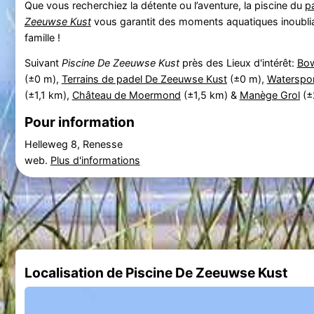
Que vous recherchiez la détente ou l’aventure, la piscine du
p
Zeeuwse Kust
vous garantit des moments aquatiques inoublia
famille !
Suivant
Piscine De Zeeuwse Kust
près des Lieux d'intérêt:
Bow
(±0 m),
Terrains de padel De Zeeuwse Kust
(±0 m),
Waterspo
(±1,1 km),
Château de Moermond
(±1,5 km) &
Manège Grol
(±
Pour information
Helleweg 8, Renesse
web.
Plus d'informations
Localisation de Piscine De Zeeuwse Kust