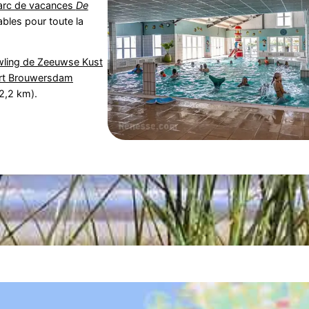
arc de vacances
De
bles pour toute la
ling de Zeeuwse Kust
rt Brouwersdam
2,2 km).