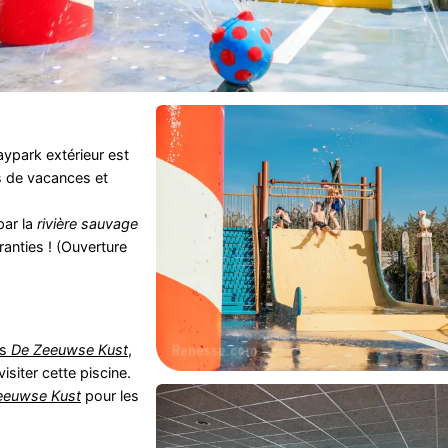
ypark extérieur est
is de vacances et
par la
rivière sauvage
anties ! (Ouverture
es
De Zeeuwse Kust
,
isiter cette piscine.
eeuwse Kust
pour les