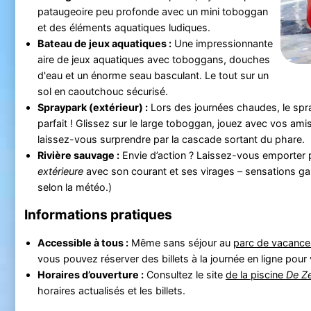
pataugeoire peu profonde avec un mini toboggan
et des éléments aquatiques ludiques.
Bateau de jeux aquatiques :
Une impressionnante
aire de jeux aquatiques avec toboggans, douches
d'eau et un énorme seau basculant. Le tout sur un
sol en caoutchouc sécurisé.
Spraypark (extérieur) :
Lors des journées chaudes, le spra
parfait ! Glissez sur le large toboggan, jouez avec vos am
laissez-vous surprendre par la cascade sortant du phare.
Rivière sauvage :
Envie d’action ? Laissez-vous emporter 
extérieure
avec son courant et ses virages – sensations gar
selon la météo.)
Informations pratiques
Accessible à tous :
Même sans séjour au
parc de vacanc
vous pouvez réserver des billets à la journée en ligne pour v
Horaires d’ouverture :
Consultez le site
de la piscine
De Z
horaires actualisés et les billets.