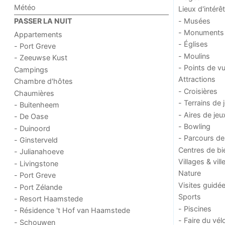
Météo
Lieux d'intérêt
- Musées
PASSER LA NUIT
- Monuments
Appartements
- Églises
- Port Greve
- Moulins
- Zeeuwse Kust
- Points de v
Campings
Attractions
Chambre d'hôtes
- Croisières
Chaumières
- Terrains de 
- Buitenheem
- Aires de jeu
- De Oase
- Bowling
- Duinoord
- Parcours de
- Ginsterveld
Centres de bi
- Julianahoeve
Villages & vill
- Livingstone
Nature
- Port Greve
Visites guidé
- Port Zélande
Sports
- Resort Haamstede
- Piscines
- Résidence 't Hof van Haamstede
- Faire du vél
- Schouwen