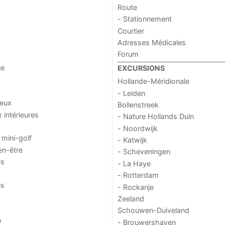
Route
- Stationnement
Courtier
Adresses Médicales
Forum
ue
EXCURSIONS
Hollande-Méridionale
- Leiden
jeux
Bollenstreek
x intérieures
- Nature Hollands Duin
- Noordwijk
 mini-golf
- Katwijk
en-être
- Scheveningen
es
- La Haye
- Rotterdam
es
- Rockanje
Zeeland
Schouwen-Duiveland
o
- Brouwershaven