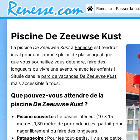
Renesse
Passer la nui
Piscine De Zeeuwse Kust
La piscine
De Zeeuwse Kust
à
Renesse
est l’endroit
idéal pour une journée pleine de plaisir aquatique –
que vous souhaitiez vous détendre, faire des
longueurs ou vivre une aventure avec les enfants !
Située dans le
parc de vacances
De Zeeuwse Kust
,
mais accessible à tous.
Que pouvez-vous attendre de la
piscine
De Zeeuwse Kust
?
Piscine couverte :
Le bassin intérieur (10 x 15
mètres, 1,39 mètre de profondeur) est parfait pour
nager librement ou faire des longueurs.
Pataugeoire :
Pour les tout-petits, il y a une petite