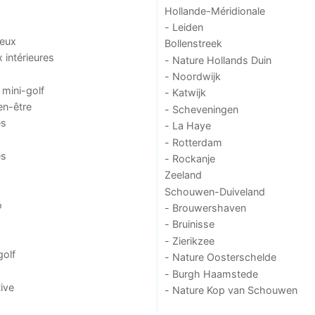
Hollande-Méridionale
- Leiden
jeux
Bollenstreek
x intérieures
- Nature Hollands Duin
- Noordwijk
 mini-golf
- Katwijk
en-être
- Scheveningen
es
- La Haye
- Rotterdam
es
- Rockanje
Zeeland
Schouwen-Duiveland
o
- Brouwershaven
- Bruinisse
- Zierikzee
golf
- Nature Oosterschelde
- Burgh Haamstede
ive
- Nature Kop van Schouwen