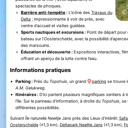
spectacles de phoques.
Barrière anti-tempête
:
L’icône des
Travaux du
Delta
; impressionnante à voir de près, avec
centre d’accueil et visites guidées.
Sports nautiques et excursions :
Point de départ pour
bateau sur l’
Oosterschelde
, avec la possibilité d’aperc
des marsouins.
Éducation et découverte :
Expositions interactives, fi
offrant un aperçu de la lutte contre l’eau.
Informations pratiques
Parking :
Près du
Topshuis
, un grand
parking
se trouve l
A.M. Gelukweg
.
Itinéraires :
D’ici partent plusieurs magnifiques sentiers à 
l’île. Sur le panneau d’information, à droite du
Topshuis
, se
différentes possibilités.
Suivant
Île naturelle Neeltje Jans
près des Lieux d'intérêt:
Safa
Oosterschelde
(±1,3 km),
Deltapark Neeltje Jans
(±1,3 km),
F