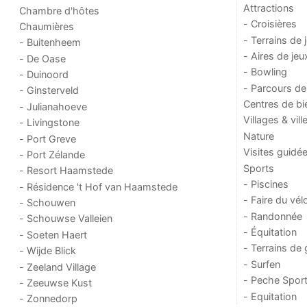
Attractions
Chambre d'hôtes
- Croisières
Chaumières
- Terrains de 
- Buitenheem
- Aires de jeu
- De Oase
- Bowling
- Duinoord
- Parcours de
- Ginsterveld
Centres de bi
- Julianahoeve
Villages & vill
- Livingstone
Nature
- Port Greve
Visites guidé
- Port Zélande
Sports
- Resort Haamstede
- Piscines
- Résidence 't Hof van Haamstede
- Faire du vél
- Schouwen
- Randonnée
- Schouwse Valleien
- Équitation
- Soeten Haert
- Terrains de 
- Wijde Blick
- Surfen
- Zeeland Village
- Peche Sport
- Zeeuwse Kust
- Equitation
- Zonnedorp