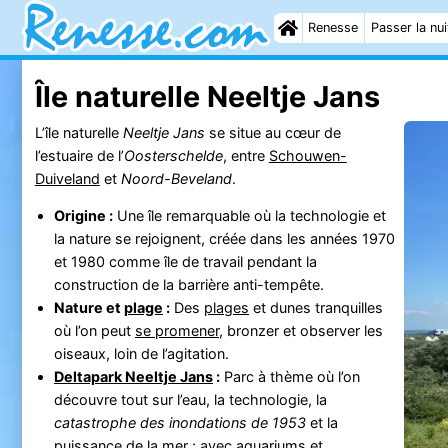
Renesse
Passer la nui
Île naturelle Neeltje Jans
L’île naturelle
Neeltje Jans
se situe au cœur de
l’estuaire de l’
Oosterschelde
, entre
Schouwen-
Duiveland
et
Noord-Beveland
.
Origine :
Une île remarquable où la technologie et
la nature se rejoignent, créée dans les années 1970
et 1980 comme île de travail pendant la
construction de la barrière anti-tempête.
Nature et
plage
:
Des
plages
et dunes tranquilles
où l’on peut
se promener
, bronzer et observer les
oiseaux, loin de l’agitation.
Deltapark Neeltje Jans
:
Parc à thème où l’on
découvre tout sur l’eau, la technologie, la
catastrophe des inondations de 1953
et la
puissance de la mer ; avec aquariums et