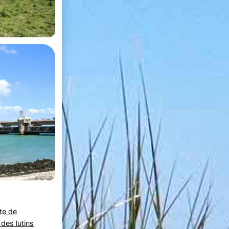
te de
 des lutins