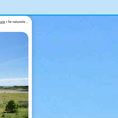
ure
Île naturelle ...