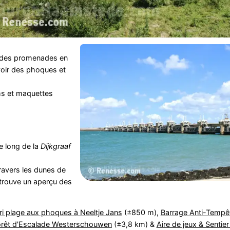
 des promenades en
evoir des phoques et
lms et maquettes
e long de la
Dijkgraaf
travers les dunes de
 trouve un aperçu des
ri plage aux phoques à Neeltje Jans
(±850 m),
Barrage Anti-Tempê
orêt d'Escalade Westerschouwen
(±3,8 km) &
Aire de jeux & Sentier