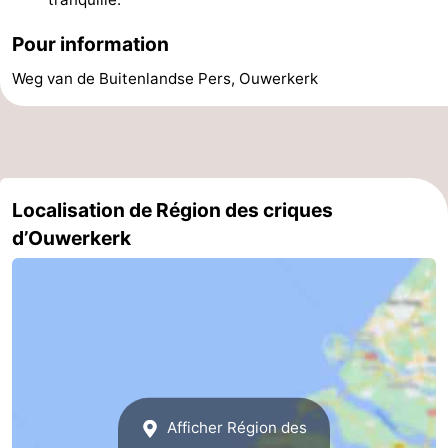
de
-
Pour information
vue
Croisières
-
Weg van de Buitenlandse Pers, Ouwerkerk
Terrains
-
de
Aires
-
Localisation de Région des criques
jeux
de
Bowling
-
d’Ouwerkerk
jeux
Parcours
Centres
intérieures
de
de
Villages
mini-
bien-
&
Nature
golf
être
villes
Visites
Afficher Région des
guidées
Sports