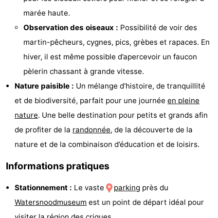
Zélande
Resort
-
marée haute.
Observation des oiseaux :
Possibilité de voir des
Haamstede
Résidence
-
martin-pêcheurs, cygnes, pics, grèbes et rapaces. En
't
Schouwen
-
hiver, il est même possible d’apercevoir un faucon
pèlerin chassant à grande vitesse.
Hof
Schouwse
-
Nature paisible :
Un mélange d’histoire, de tranquillité
van
Valleien
Soeten
-
et de biodiversité, parfait pour une journée
en pleine
nature
. Une belle destination pour petits et grands afin
Haamstede
Haert
Wijde
-
de profiter de la
randonnée
, de la découverte de la
Blick
Zeeland
-
nature et de la combinaison d’éducation et de loisirs.
Informations pratiques
Village
Zeeuwse
-
Stationnement :
Le vaste
parking
près du
Kust
Zonnedorp
-
Watersnoodmuseum
est un point de départ idéal pour
’t
Hôtels
visiter la région des criques.