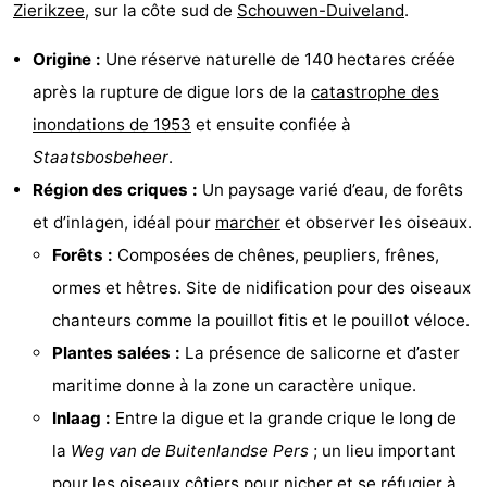
Zierikzee
, sur la côte sud de
Schouwen-Duiveland
.
d'hôtes
Chaumières
Origine :
Une réserve naturelle de 140 hectares créée
-
après la rupture de digue lors de la
catastrophe des
Buitenheem
-
inondations de 1953
et ensuite confiée à
Staatsbosbeheer
.
De
-
Région des criques :
Un paysage varié d’eau, de forêts
Oase
Duinoord
-
et d’inlagen, idéal pour
marcher
et observer les oiseaux.
Forêts :
Composées de chênes, peupliers, frênes,
Ginsterveld
-
ormes et hêtres. Site de nidification pour des oiseaux
Julianahoeve
-
chanteurs comme la pouillot fitis et le pouillot véloce.
Plantes salées :
La présence de salicorne et d’aster
Livingstone
-
maritime donne à la zone un caractère unique.
Port
-
Inlaag :
Entre la digue et la grande crique le long de
la
Weg van de Buitenlandse Pers
; un lieu important
Greve
Port
-
pour les oiseaux côtiers pour nicher et se réfugier à