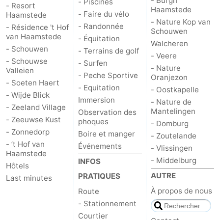
- Burgh
- Piscines
- Resort
Haamstede
- Faire du vélo
Haamstede
Schouwen-
- Nature Kop van
- Randonnée
- Résidence 't Hof
Schouwen
van Haamstede
- Équitation
Duiveland
-
Walcheren
- Schouwen
- Terrains de golf
- Veere
- Schouwse
- Surfen
Brouwershaven
-
- Nature
Valleien
- Peche Sportive
Oranjezon
- Soeten Haert
Bruinisse
-
- Equitation
- Oostkapelle
- Wijde Blick
Immersion
- Nature de
- Zeeland Village
Zierikzee
-
Mantelingen
Observation des
- Zeeuwse Kust
phoques
- Domburg
Nature
-
- Zonnedorp
Boire et manger
- Zoutelande
- ’t Hof van
Événements
- Vlissingen
Oosterschelde
Burgh
-
Haamstede
- Middelburg
INFOS
Hôtels
Haamstede
Nature
Walcheren
AUTRE
PRATIQUES
Last minutes
À propos de nous
Route
Kop
-
- Stationnement
Courtier
van
Veere
-