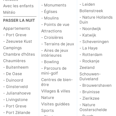
- Leiden
- Monuments
Avec les enfants
Méridionale
-
Bollenstreek
- Églises
Météo
- Nature Hollands
- Moulins
PASSER LA NUIT
Leiden
Bollenstreek
Duin
- Points de vue
Appartements
- Noordwijk
Attractions
-
- Port Greve
- Katwijk
- Croisières
- Zeeuwse Kust
- Scheveningen
- Terrains de jeux
Nature
-
Campings
- La Haye
- Aires de jeux
Chambre d'hôtes
- Rotterdam
intérieures
Hollands
Noordwijk
-
Chaumières
- Rockanje
- Bowling
- Buitenheem
Zeeland
Duin
Katwijk
-
- Parcours de
mini-golf
- De Oase
Schouwen-
Duiveland
Scheveningen
-
Centres de bien-
- Duinoord
être
- Brouwershaven
- Ginsterveld
Villages & villes
La
-
- Bruinisse
- Julianahoeve
Nature
- Zierikzee
- Livingstone
Haye
Rotterdam
-
Visites guidées
- Nature
- Port Greve
Oosterschelde
Sports
- Port Zélande
Rockanje
Zeeland