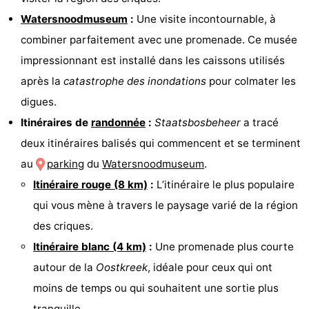
Watersnoodmuseum
:
Une visite incontournable, à
Hof
Last
combiner parfaitement avec une promenade. Ce musée
van
minutes
Plages
impressionnant est installé dans les caissons utilisés
après la
catastrophe des inondations
pour colmater les
Haamstede
Voir
digues.
et
Lieux
Itinéraires de
randonnée
:
Staatsbosbeheer
a tracé
deux itinéraires balisés qui commencent et se terminent
faire
d'intérêt
-
au
parking
du
Watersnoodmuseum
.
Musées
-
Itinéraire rouge (8 km)
:
L’itinéraire le plus populaire
qui vous mène à travers le paysage varié de la région
Monuments
-
des criques.
Églises
-
Itinéraire blanc (4 km)
:
Une promenade plus courte
autour de la
Oostkreek
, idéale pour ceux qui ont
Moulins
-
moins de temps ou qui souhaitent une sortie plus
Points
Attractions
tranquille.