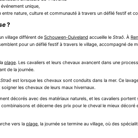
et événement unique,
 entre nature, culture et communauté à travers un défilé festif et co
se
?
n village différent de
Schouwen-Duiveland
accueille le
Straô
. À
Re
emblent pour un défilé festif à travers le village, accompagné de 
 la
plage
. Les cavaliers et leurs chevaux avancent dans une proces
ant de la journée.
u
Straô
est lorsque les chevaux sont conduits dans la mer. Ce lavage
et soigner les chevaux de leurs maux hivernaux.
ment décorés avec des matériaux naturels, et les cavaliers portent
 combinaisons et décerne des prix pour le cheval le mieux décoré et 
arche vers la
plage
, la journée se termine au village, où des spéciali
.