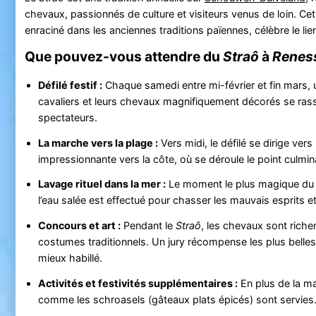
chevaux, passionnés de culture et visiteurs venus de loin. C
enraciné dans les anciennes traditions païennes, célèbre le lien
Que pouvez-vous attendre du
Straô
à
Renes
Défilé festif :
Chaque samedi entre mi-février et fin mars, u
cavaliers et leurs chevaux magnifiquement décorés se rass
spectateurs.
La marche vers la plage :
Vers midi, le défilé se dirige vers
impressionnante vers la côte, où se déroule le point culmin
Lavage rituel dans la mer :
Le moment le plus magique d
l’eau salée est effectué pour chasser les mauvais esprits 
Concours et art :
Pendant le
Straô
, les chevaux sont riche
costumes traditionnels. Un jury récompense les plus belles
mieux habillé.
Activités et festivités supplémentaires :
En plus de la m
comme les schroasels (gâteaux plats épicés) sont servies