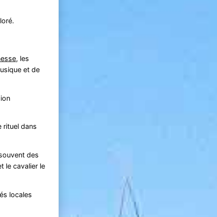
loré.
nesse
, les
musique et de
sion
 rituel dans
 souvent des
le cavalier le
tés locales