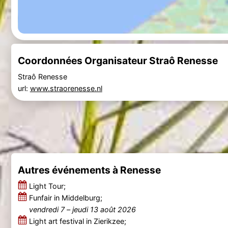
Coordonnées Organisateur Straô Renesse
Straô Renesse
url:
www.straorenesse.nl
Autres événements à Renesse
Light Tour;
Funfair in Middelburg;
vendredi 7
–
jeudi 13 août 2026
Light art festival in Zierikzee;