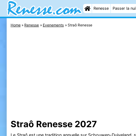
Renesse
Passer la nui
Home
Renesse
Evenements
Straô Renesse
Straô Renesse 2027
Le
Straô
est une tradition annuelle sur
Schouwen-Duiveland
, 