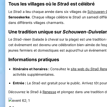
Tous les villages où le
Straô
est célébré
Le
Straô
a lieu chaque année dans six villages de
Schouwen-D
Serooskerke
. Chaque village célèbre le
Straô
un samedi différ
dans différents villages charmants.
Une tradition unique sur
Schouwen-Duivela
Le
Straô-rieen
(balade à cheval sur la plage) est une tradition 
cet événement est devenu une célébration bien-aimée de l’es
jeunes fermiers et domestiques est aujourd’hui un événement
Informations pratiques
Itinéraire et horaires :
Consultez le
site web du
Straô
Ren
activités supplémentaires.
Entrée :
Le
Straô
est gratuit pour le public. Arrivez tôt po
Découvrez le
Straô
à
Renesse
et plongez dans une tradition de