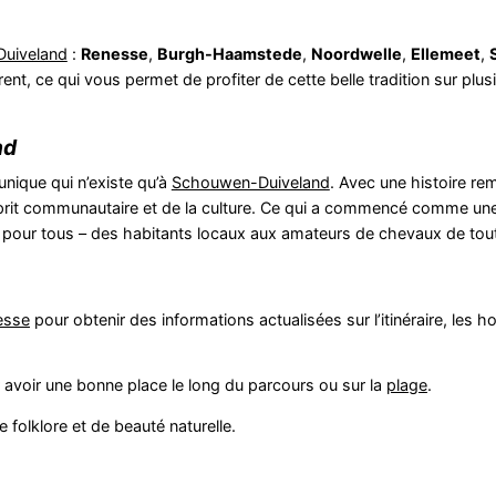
uiveland
:
Renesse
,
Burgh-Haamstede
,
Noordwelle
,
Ellemeet
,
ent, ce qui vous permet de profiter de cette belle tradition sur pl
nd
unique qui n’existe qu’à
Schouwen-Duiveland
. Avec une histoire re
prit communautaire et de la culture. Ce qui a commencé comme une
 pour tous – des habitants locaux aux amateurs de chevaux de tout
esse
pour obtenir des informations actualisées sur l’itinéraire, les ho
ur avoir une bonne place le long du parcours ou sur la
plage
.
 folklore et de beauté naturelle.