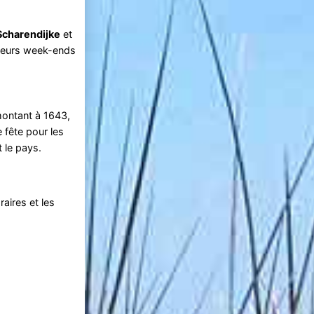
Scharendijke
et
usieurs week-ends
montant à 1643,
 fête pour les
 le pays.
raires et les