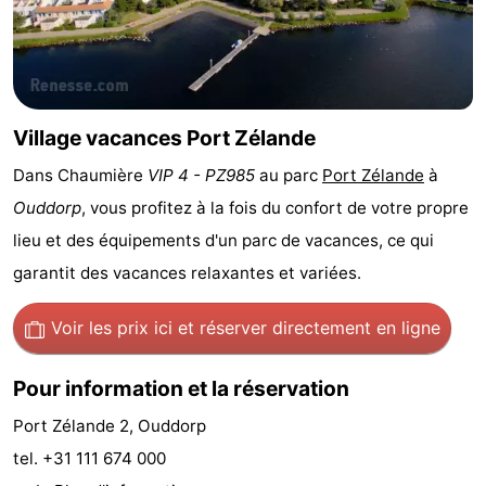
Zélande
Resort
-
Haamstede
Résidence
-
't
Schouwen
-
Village vacances Port Zélande
Hof
Schouwse
-
Dans Chaumière
VIP 4 - PZ985
au parc
Port Zélande
à
Ouddorp
, vous profitez à la fois du confort de votre propre
van
Valleien
Soeten
-
lieu et des équipements d'un parc de vacances, ce qui
Haamstede
Haert
Wijde
-
garantit des vacances relaxantes et variées.
Blick
Zeeland
-
Voir les prix ici
et réserver directement en ligne
Village
Zeeuwse
-
Pour information et la réservation
Kust
Zonnedorp
-
Port Zélande 2, Ouddorp
tel. +31 111 674 000
’t
Hôtels