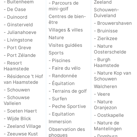
- Buitenheem
Zeeland
- Parcours de
mini-golf
- De Oase
Schouwen-
Schouwen-
Duiveland
Centres de bien-
- Duinoord
être
- Brouwershaven
- Ginsterveld
Duiveland
-
Villages & villes
- Bruinisse
- Julianahoeve
Nature
- Zierikzee
Brouwershaven
-
- Livingstone
Visites guidées
- Nature
- Port Greve
Oosterschelde
Sports
Bruinisse
-
- Port Zélande
- Burgh
- Piscines
- Resort
Haamstede
Zierikzee
-
- Faire du vélo
Haamstede
- Nature Kop van
- Randonnée
- Résidence 't Hof
Schouwen
Nature
-
van Haamstede
- Équitation
Walcheren
- Schouwen
- Terrains de golf
- Veere
Oosterschelde
Burgh
-
- Schouwse
- Surfen
- Nature
Valleien
- Peche Sportive
Oranjezon
Haamstede
Nature
Walcheren
- Soeten Haert
- Equitation
- Oostkapelle
- Wijde Blick
Immersion
Kop
-
- Nature de
- Zeeland Village
Mantelingen
Observation des
- Zeeuwse Kust
phoques
van
Veere
-
- Domburg