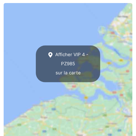
des
Boire
phoques
et
Événements
manger
Pratiques
Forum
Afficher VIP 4 -
PZ985
Route
sur la carte
-
Stationnement
Courtier
Adresses
Médicales
Région
Hollande-