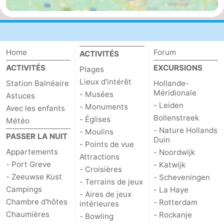
Méridionale
-
Leiden
Bollenstreek
Home
Forum
ACTIVITÉS
-
ACTIVITÉS
EXCURSIONS
Plages
Lieux d'intérêt
Station Balnéaire
Hollande-
Nature
-
Méridionale
- Musées
Astuces
- Leiden
- Monuments
Hollands
Noordwijk
-
Avec les enfants
Bollenstreek
- Églises
Météo
- Nature Hollands
Duin
Katwijk
-
- Moulins
PASSER LA NUIT
Duin
- Points de vue
Appartements
- Noordwijk
Scheveningen
-
Attractions
- Port Greve
- Katwijk
- Croisières
La
-
- Zeeuwse Kust
- Scheveningen
- Terrains de jeux
Campings
- La Haye
- Aires de jeux
Haye
Rotterdam
-
Chambre d'hôtes
- Rotterdam
intérieures
Chaumières
- Rockanje
- Bowling
Rockanje
Zeeland