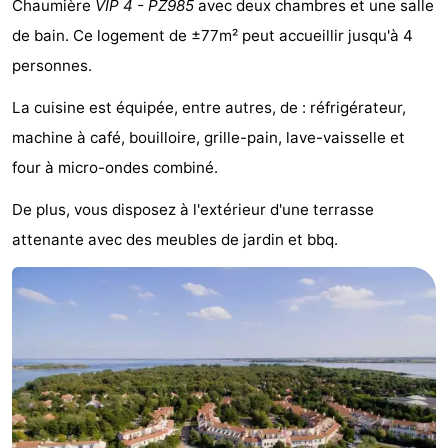
Chaumière
VIP 4 - PZ985
avec deux chambres et une salle
d'hôtes
Chaumières
de bain. Ce logement de ±77m² peut accueillir jusqu'à 4
personnes.
-
La cuisine est équipée, entre autres, de : réfrigérateur,
Buitenheem
-
machine à café, bouilloire, grille-pain, lave-vaisselle et
De
-
four à micro-ondes combiné.
Oase
Duinoord
-
De plus, vous disposez à l'extérieur d'une terrasse
attenante avec des meubles de jardin et bbq.
Ginsterveld
-
Julianahoeve
-
Livingstone
-
Port
-
Greve
Port
-