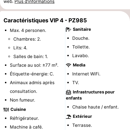
web.
Plus d'informations
Hof
Last
Caractéristiques VIP 4 - PZ985
van
minutes
Plages
Sanitaire
Max. 4 personen.
Haamstede
Voir
Douche.
Chambres: 2.
Toilette.
et
Lieux
Lits: 4.
Lavabo.
Salles de bain: 1.
faire
d'intérêt
-
Surface au sol: ±77 m².
Media
Musées
-
Étiquette-énergie: C.
Internet WiFi.
Animaux admis après
TV.
Monuments
-
consultation.
Infrastructures pour
enfants
Églises
-
Non fumeur.
Chaise haute / enfant.
Cuisine
Moulins
-
Extérieur
Réfrigérateur.
Terrasse.
Points
Attractions
Machine à café.