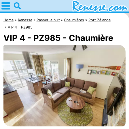
Home
Renesse
Home
Renesse
Passer la nuit
Chaumières
Port Zélande
VIP 4 - PZ985
Astuces
VIP 4 - PZ985 - Chaumière
Avec
les
Passer
enfants
la
Appartements
nuit
-
Port
-
Greve
Zeeuwse
Campings
Kust
Chambre