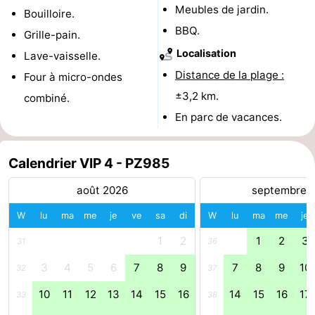
Meubles de jardin.
Bouilloire.
de
-
BBQ.
Grille-pain.
vue
Croisières
-
Localisation
Lave-vaisselle.
Distance de la plage :
Four à micro-ondes
Terrains
-
±3,2 km.
combiné.
de
Aires
-
En parc de vacances.
jeux
de
Bowling
-
Calendrier VIP 4 - PZ985
jeux
Parcours
Centres
août 2026
septembre 
intérieures
de
de
Villages
W
lu
ma
me
je
ve
sa
di
W
lu
ma
me
je
1
2
1
2
3
mini-
bien-
&
Nature
31
36
3
4
5
6
7
8
9
7
8
9
10
32
37
golf
être
villes
Visites
10
11
12
13
14
15
16
14
15
16
17
33
38
guidées
Sports