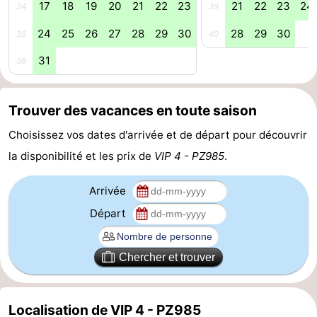
17
18
19
20
21
22
23
21
22
23
24
34
39
-
24
25
26
27
28
29
30
28
29
30
35
40
Piscines
-
31
36
Faire
-
Trouver des vacances en toute saison
du
Randonnée
-
Choisissez vos dates d'arrivée et de départ pour découvrir
vélo
Équitation
-
la disponibilité et les prix de
VIP 4 - PZ985
.
Terrains
-
Arrivée
Départ
de
Surfen
-
golf
Peche
-
Chercher et trouver
Sportive
Equitation
Immersion
Localisation de VIP 4 - PZ985
Observation