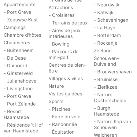
Appartements
- Noordwijk
Attractions
Schouwen-
- Port Greve
- Katwijk
- Croisières
- Zeeuwse Kust
- Scheveningen
- Terrains de jeux
Duiveland
-
Campings
- La Haye
- Aires de jeux
Chambre d'hôtes
- Rotterdam
intérieures
Brouwershaven
-
Chaumières
- Rockanje
- Bowling
- Buitenheem
Zeeland
- Parcours de
Bruinisse
-
mini-golf
- De Oase
Schouwen-
Duiveland
Centres de bien-
- Duinoord
Zierikzee
-
être
- Brouwershaven
- Ginsterveld
Villages & villes
- Bruinisse
Nature
-
- Julianahoeve
Nature
- Zierikzee
- Livingstone
Visites guidées
Oosterschelde
Burgh
-
- Nature
- Port Greve
Oosterschelde
Sports
- Port Zélande
Haamstede
Nature
Walcheren
- Burgh
- Piscines
- Resort
Haamstede
- Faire du vélo
Haamstede
- Nature Kop van
Kop
-
- Randonnée
- Résidence 't Hof
Schouwen
van Haamstede
- Équitation
Walcheren
van
Veere
-