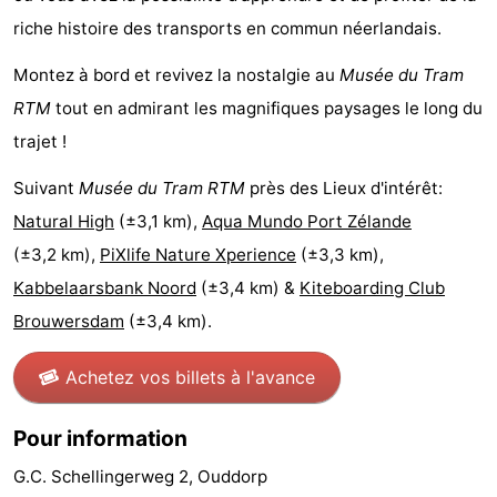
riche histoire des transports en commun néerlandais.
de
-
Montez à bord et revivez la nostalgie au
Musée du Tram
vue
Croisières
-
RTM
tout en admirant les magnifiques paysages le long du
Terrains
-
trajet !
de
Aires
-
Suivant
Musée du Tram RTM
près des Lieux d'intérêt:
Natural High
(±3,1 km),
Aqua Mundo Port Zélande
jeux
de
Bowling
-
(±3,2 km),
PiXlife Nature Xperience
(±3,3 km),
jeux
Parcours
Centres
Kabbelaarsbank Noord
(±3,4 km) &
Kiteboarding Club
Brouwersdam
(±3,4 km).
intérieures
de
de
Villages
Achetez vos billets à l'avance
mini-
bien-
&
Nature
golf
être
villes
Visites
Pour information
G.C. Schellingerweg 2, Ouddorp
guidées
Sports