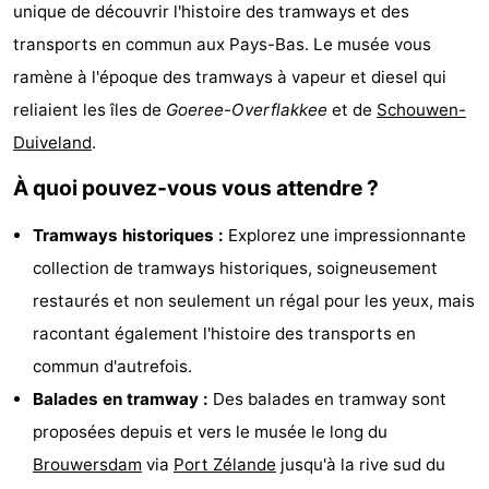
unique de découvrir l'histoire des tramways et des
d'hôtes
Chaumières
transports en commun aux Pays-Bas. Le musée vous
-
ramène à l'époque des tramways à vapeur et diesel qui
reliaient les îles de
Goeree-Overflakkee
et de
Schouwen-
Buitenheem
-
Duiveland
.
De
-
À quoi pouvez-vous vous attendre ?
Oase
Duinoord
-
Tramways historiques :
Explorez une impressionnante
collection de tramways historiques, soigneusement
Ginsterveld
-
restaurés et non seulement un régal pour les yeux, mais
Julianahoeve
-
racontant également l'histoire des transports en
commun d'autrefois.
Livingstone
-
Balades en tramway :
Des balades en tramway sont
Port
-
proposées depuis et vers le musée le long du
Brouwersdam
via
Port Zélande
jusqu'à la rive sud du
Greve
Port
-