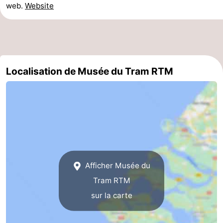
web.
Website
-
Piscines
-
Faire
-
Localisation de Musée du Tram RTM
du
Randonnée
-
vélo
Équitation
-
Terrains
-
de
Surfen
-
Afficher Musée du
golf
Peche
-
Tram RTM
Sportive
Equitation
Immersion
sur la carte
Observation