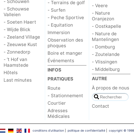
- Schouwen
- Terrains de golf
- Veere
- Schouwse
- Surfen
Schouwen
Nature
-
- Nature
Valleien
- Peche Sportive
Oranjezon
- Soeten Haert
- Equitation
Oranjezon
Oostkapelle
-
- Oostkapelle
- Wijde Blick
Immersion
- Nature de
- Zeeland Village
Nature
-
Mantelingen
Observation des
- Zeeuwse Kust
phoques
- Domburg
- Zonnedorp
de
Domburg
-
Boire et manger
- Zoutelande
- ’t Hof van
Événements
- Vlissingen
Haamstede
Mantelingen
Zoutelande
-
- Middelburg
INFOS
Hôtels
AUTRE
PRATIQUES
Vlissingen
-
Last minutes
À propos de nous
Route
Middelburg
Météo
- Stationnement
Courtier
Contact
Contact
Adresses
Médicales
conditions d‘utilisation
|
politique de confidentialité
|
copyright © 1998