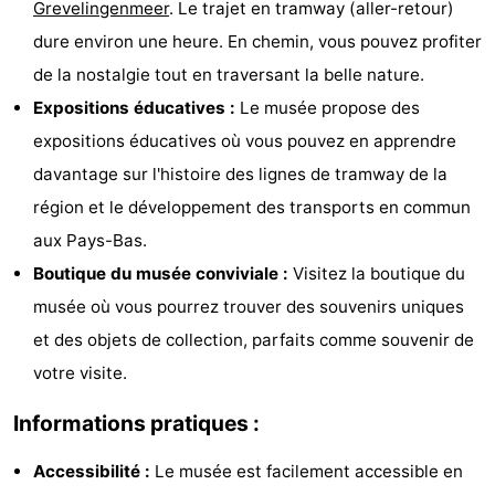
Grevelingenmeer
. Le trajet en tramway (aller-retour)
Zélande
Resort
-
dure environ une heure. En chemin, vous pouvez profiter
de la nostalgie tout en traversant la belle nature.
Haamstede
Résidence
-
Expositions éducatives :
Le musée propose des
't
Schouwen
-
expositions éducatives où vous pouvez en apprendre
davantage sur l'histoire des lignes de tramway de la
Hof
Schouwse
-
région et le développement des transports en commun
van
Valleien
Soeten
-
aux Pays-Bas.
Boutique du musée conviviale :
Visitez la boutique du
Haamstede
Haert
Wijde
-
musée où vous pourrez trouver des souvenirs uniques
Blick
Zeeland
-
et des objets de collection, parfaits comme souvenir de
votre visite.
Village
Zeeuwse
-
Informations pratiques :
Kust
Zonnedorp
-
Accessibilité :
Le musée est facilement accessible en
’t
Hôtels