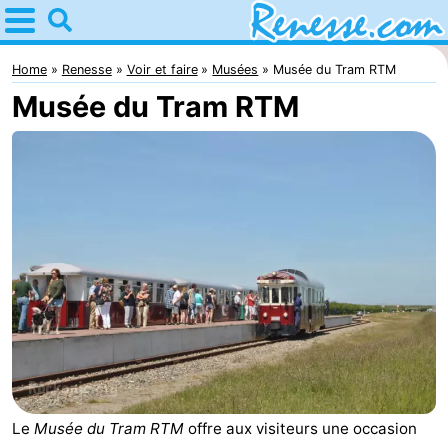
Home
Renesse
Home
Renesse
Voir et faire
Musées
Musée du Tram RTM
Musée du Tram RTM
Astuces
Avec
les
Passer
enfants
la
Appartements
nuit
-
Port
-
Greve
Zeeuwse
Campings
Kust
Chambre
Le
Musée du Tram RTM
offre aux visiteurs une occasion