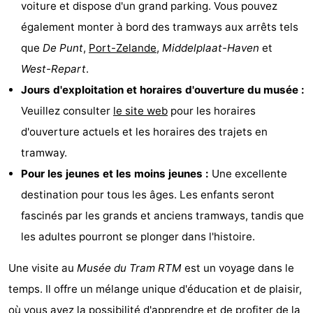
voiture et dispose d'un grand parking. Vous pouvez
Hof
Last
également monter à bord des tramways aux arrêts tels
que
De Punt
,
Port-Zelande
,
Middelplaat-Haven
et
van
minutes
Plages
West-Repart
.
Haamstede
Voir
Jours d'exploitation et horaires d'ouverture du musée :
Veuillez consulter
le site web
pour les horaires
et
Lieux
d'ouverture actuels et les horaires des trajets en
faire
d'intérêt
-
tramway.
Pour les jeunes et les moins jeunes :
Une excellente
Musées
-
destination pour tous les âges. Les enfants seront
Monuments
-
fascinés par les grands et anciens tramways, tandis que
les adultes pourront se plonger dans l'histoire.
Églises
-
Une visite au
Musée du Tram RTM
est un voyage dans le
Moulins
-
temps. Il offre un mélange unique d'éducation et de plaisir,
Points
Attractions
où vous avez la possibilité d'apprendre et de profiter de la