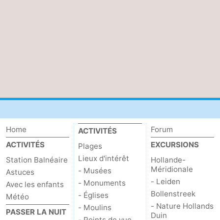
Méridionale
-
Leiden
Bollenstreek
-
Nature
-
Hollands
Noordwijk
-
Duin
Katwijk
-
Home
Forum
ACTIVITÉS
ACTIVITÉS
EXCURSIONS
Plages
Scheveningen
-
Lieux d'intérêt
Station Balnéaire
Hollande-
Méridionale
- Musées
Astuces
La
-
- Leiden
- Monuments
Avec les enfants
Bollenstreek
Haye
Rotterdam
-
- Églises
Météo
- Nature Hollands
- Moulins
PASSER LA NUIT
Duin
Rockanje
Zeeland
- Points de vue