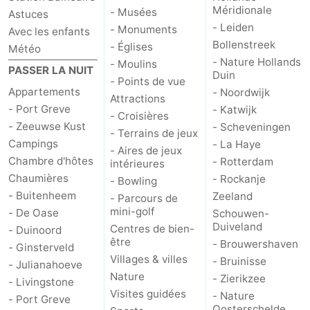
Méridionale
- Musées
Astuces
Schouwen-
- Leiden
- Monuments
Avec les enfants
Bollenstreek
- Églises
Météo
Duiveland
-
- Nature Hollands
- Moulins
PASSER LA NUIT
Duin
- Points de vue
Brouwershaven
-
Appartements
- Noordwijk
Attractions
- Port Greve
- Katwijk
- Croisières
Bruinisse
-
- Zeeuwse Kust
- Scheveningen
- Terrains de jeux
Campings
- La Haye
- Aires de jeux
Zierikzee
-
Chambre d'hôtes
- Rotterdam
intérieures
Chaumières
- Rockanje
- Bowling
Nature
-
- Buitenheem
Zeeland
- Parcours de
mini-golf
- De Oase
Oosterschelde
Burgh
-
Schouwen-
Duiveland
Centres de bien-
- Duinoord
être
- Brouwershaven
Haamstede
Nature
Walcheren
- Ginsterveld
Villages & villes
- Bruinisse
- Julianahoeve
Kop
-
Nature
- Zierikzee
- Livingstone
Visites guidées
- Nature
- Port Greve
van
Veere
-
Oosterschelde