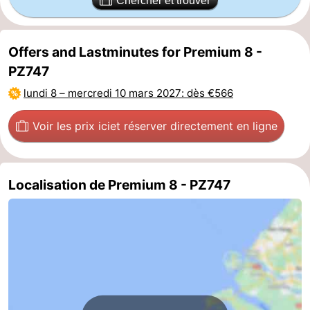
Chercher et trouver
des
Boire
Offers and Lastminutes for Premium 8 -
phoques
et
Événements
PZ747
manger
Pratiques
lundi 8
–
mercredi 10 mars 2027
: dès €566
Forum
Voir les prix ici
et réserver directement en ligne
Route
-
Localisation de Premium 8 - PZ747
Stationnement
Courtier
Adresses
Médicales
Région
Hollande-