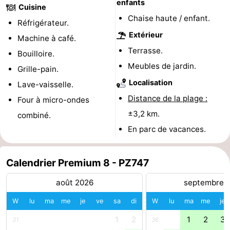
enfants
Cuisine
de
-
Chaise haute / enfant.
Réfrigérateur.
Extérieur
Machine à café.
vue
Croisières
-
Terrasse.
Bouilloire.
Terrains
-
Meubles de jardin.
Grille-pain.
Localisation
Lave-vaisselle.
de
Aires
-
Distance de la plage :
Four à micro-ondes
jeux
de
Bowling
-
±3,2 km.
combiné.
En parc de vacances.
jeux
Parcours
Centres
intérieures
de
de
Villages
Calendrier Premium 8 - PZ747
mini-
bien-
&
Nature
août 2026
septembre 
golf
être
villes
Visites
W
lu
ma
me
je
ve
sa
di
W
lu
ma
me
je
1
2
1
2
3
31
36
guidées
Sports