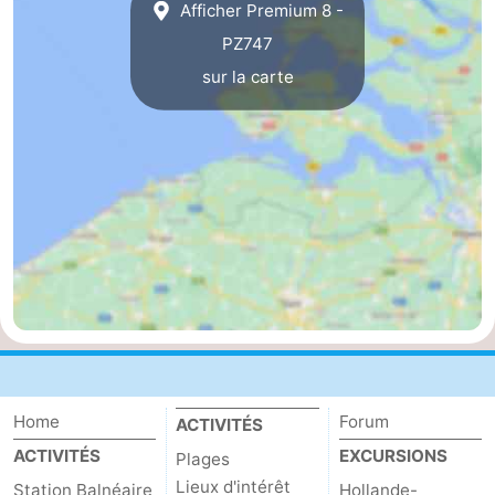
Afficher Premium 8 -
Méridionale
-
PZ747
sur la carte
Leiden
Bollenstreek
-
Nature
-
Hollands
Noordwijk
-
Duin
Katwijk
-
Scheveningen
-
La
-
Home
Forum
ACTIVITÉS
Haye
Rotterdam
-
ACTIVITÉS
EXCURSIONS
Plages
Lieux d'intérêt
Rockanje
Zeeland
Station Balnéaire
Hollande-