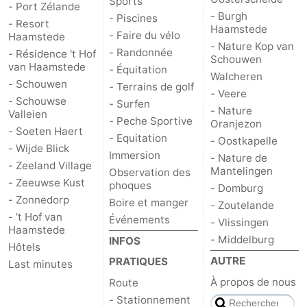
Sports
- Port Zélande
- Burgh
- Piscines
- Resort
Schouwen
Nature
-
Haamstede
- Faire du vélo
Haamstede
- Nature Kop van
- Randonnée
- Résidence 't Hof
Oranjezon
Oostkapelle
-
Schouwen
van Haamstede
- Équitation
Walcheren
- Schouwen
- Terrains de golf
Nature
-
- Veere
- Schouwse
- Surfen
- Nature
Valleien
de
Domburg
-
- Peche Sportive
Oranjezon
- Soeten Haert
- Equitation
- Oostkapelle
- Wijde Blick
Mantelingen
Zoutelande
-
Immersion
- Nature de
- Zeeland Village
Mantelingen
Observation des
Vlissingen
-
- Zeeuwse Kust
phoques
- Domburg
- Zonnedorp
Boire et manger
- Zoutelande
Middelburg
Météo
- ’t Hof van
Événements
- Vlissingen
Haamstede
- Middelburg
INFOS
Contact
Hôtels
AUTRE
PRATIQUES
Last minutes
À propos de nous
Route
- Stationnement