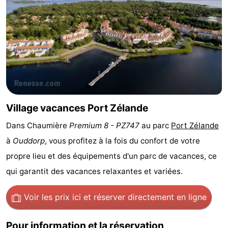
Zélande
Resort
-
Haamstede
Résidence
-
't
Schouwen
-
Hof
Schouwse
-
van
Valleien
Soeten
-
Village vacances Port Zélande
Dans Chaumière
Premium 8 - PZ747
au parc
Port Zélande
Haamstede
Haert
Wijde
-
à
Ouddorp
, vous profitez à la fois du confort de votre
Blick
Zeeland
-
propre lieu et des équipements d'un parc de vacances, ce
qui garantit des vacances relaxantes et variées.
Village
Zeeuwse
-
Voir les prix ici
et réserver directement en ligne
Kust
Zonnedorp
-
’t
Hôtels
Pour information et la réservation