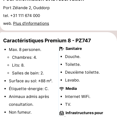
Hof
Last
Port Zélande 2, Ouddorp
tel. +31 111 674 000
van
minutes
Plages
web.
Plus d'informations
Haamstede
Voir
Caractéristiques Premium 8 - PZ747
et
Lieux
Sanitaire
Max. 8 personen.
faire
d'intérêt
-
Douche.
Chambres: 4.
Toilette.
Lits: 8.
Musées
-
Deuxième toilette.
Salles de bain: 2.
Monuments
-
Lavabo.
Surface au sol: ±88 m².
Étiquette-énergie: C.
Media
Églises
-
Animaux admis après
Internet WiFi.
Moulins
-
consultation.
TV.
Non fumeur.
Infrastructures pour
Points
Attractions