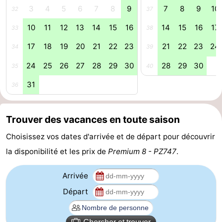
3
4
5
6
7
8
9
7
8
9
10
32
37
-
10
11
12
13
14
15
16
14
15
16
17
33
38
Piscines
-
17
18
19
20
21
22
23
21
22
23
24
34
39
Faire
-
24
25
26
27
28
29
30
28
29
30
35
40
du
Randonnée
-
31
36
vélo
Équitation
-
Trouver des vacances en toute saison
Terrains
-
Choisissez vos dates d'arrivée et de départ pour découvrir
de
Surfen
-
la disponibilité et les prix de
Premium 8 - PZ747
.
golf
Peche
-
Arrivée
Départ
Sportive
Equitation
Immersion
Observation