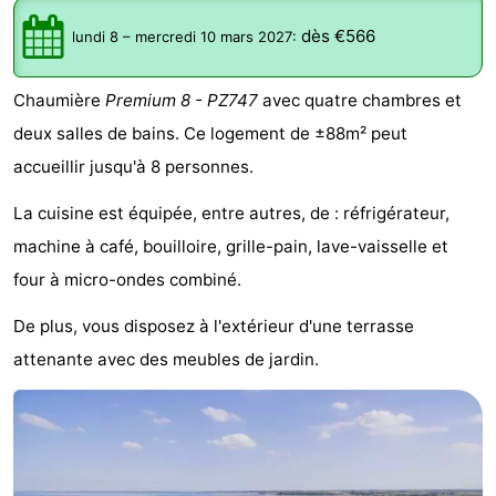
d'hôtes
Chaumières
dès €566
lundi 8
–
mercredi 10 mars 2027
:
-
Chaumière
Premium 8 - PZ747
avec quatre chambres et
Buitenheem
-
deux salles de bains. Ce logement de ±88m² peut
accueillir jusqu'à 8 personnes.
De
-
La cuisine est équipée, entre autres, de : réfrigérateur,
Oase
Duinoord
-
machine à café, bouilloire, grille-pain, lave-vaisselle et
Ginsterveld
-
four à micro-ondes combiné.
De plus, vous disposez à l'extérieur d'une terrasse
Julianahoeve
-
attenante avec des meubles de jardin.
Livingstone
-
Port
-
Greve
Port
-