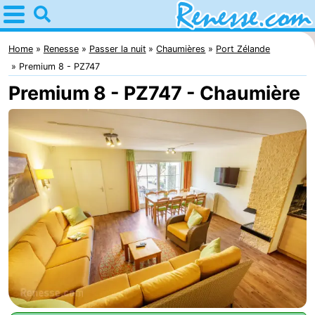
Home
Renesse
Home
Renesse
Passer la nuit
Chaumières
Port Zélande
Premium 8 - PZ747
Astuces
Premium 8 - PZ747 - Chaumière
Avec
les
Passer
enfants
la
Appartements
nuit
-
Port
-
Greve
Zeeuwse
Campings
Kust
Chambre