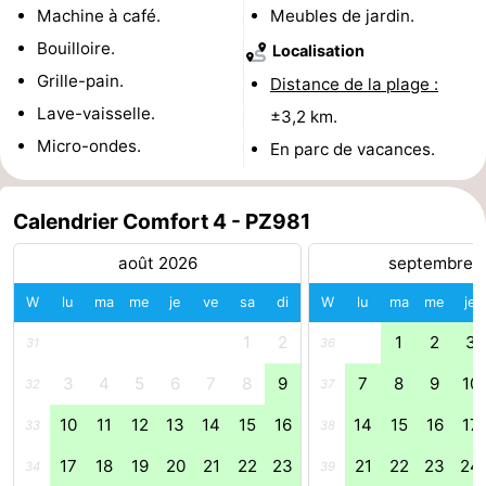
Machine à café.
Meubles de jardin.
de
-
Bouilloire.
Localisation
Grille-pain.
vue
Croisières
-
Distance de la plage :
Lave-vaisselle.
±3,2 km.
Terrains
-
Micro-ondes.
En parc de vacances.
de
Aires
-
Calendrier Comfort 4 - PZ981
jeux
de
Bowling
-
août 2026
septembre 
jeux
Parcours
Centres
W
lu
ma
me
je
ve
sa
di
W
lu
ma
me
je
intérieures
de
de
Villages
1
2
1
2
3
31
36
mini-
bien-
&
Nature
3
4
5
6
7
8
9
7
8
9
10
32
37
golf
être
villes
Visites
10
11
12
13
14
15
16
14
15
16
17
33
38
17
18
19
20
21
22
23
21
22
23
24
34
39
guidées
Sports