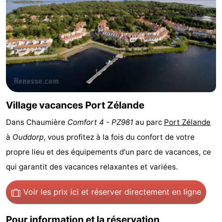
Zélande
Resort
-
Haamstede
Résidence
-
't
Schouwen
-
Hof
Schouwse
-
van
Valleien
Soeten
-
Village vacances Port Zélande
Dans Chaumière
Comfort 4 - PZ981
au parc
Port Zélande
Haamstede
Haert
Wijde
-
à
Ouddorp
, vous profitez à la fois du confort de votre
Blick
Zeeland
-
propre lieu et des équipements d'un parc de vacances, ce
qui garantit des vacances relaxantes et variées.
Village
Zeeuwse
-
Voir les prix ici
et réserver directement en ligne
Kust
Zonnedorp
-
’t
Hôtels
Pour information et la réservation