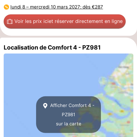
lundi 8
–
mercredi 10 mars 2027
: dès €287
des
Boire
Voir les prix ici
et réserver directement en ligne
phoques
et
Événements
manger
Pratiques
Localisation de Comfort 4 - PZ981
Forum
Route
-
Stationnement
Courtier
Afficher Comfort 4 -
Adresses
PZ981
Médicales
Région
sur la carte
Hollande-