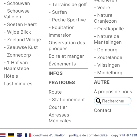
- Schouwen
- Terrains de golf
- Veere
- Schouwse
- Surfen
Schouwen
Nature
-
- Nature
Valleien
- Peche Sportive
Oranjezon
- Soeten Haert
Oranjezon
Oostkapelle
-
- Equitation
- Oostkapelle
- Wijde Blick
Immersion
- Nature de
- Zeeland Village
Nature
-
Mantelingen
Observation des
- Zeeuwse Kust
phoques
- Domburg
de
Domburg
-
- Zonnedorp
Boire et manger
- Zoutelande
- ’t Hof van
Événements
- Vlissingen
Mantelingen
Zoutelande
-
Haamstede
- Middelburg
INFOS
Hôtels
Vlissingen
-
AUTRE
PRATIQUES
Last minutes
À propos de nous
Route
Middelburg
Météo
- Stationnement
Courtier
Contact
Contact
Adresses
Médicales
conditions d‘utilisation
|
politique de confidentialité
|
copyright © 1998