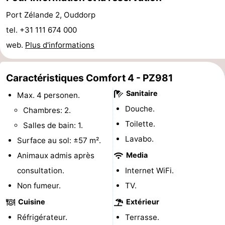
Hof
Last
Port Zélande 2, Ouddorp
tel. +31 111 674 000
van
minutes
Plages
web.
Plus d'informations
Haamstede
Voir
Caractéristiques Comfort 4 - PZ981
et
Lieux
Sanitaire
Max. 4 personen.
faire
d'intérêt
-
Douche.
Chambres: 2.
Toilette.
Salles de bain: 1.
Musées
-
Lavabo.
Surface au sol: ±57 m².
Monuments
-
Animaux admis après
Media
consultation.
Internet WiFi.
Églises
-
Non fumeur.
TV.
Moulins
-
Cuisine
Extérieur
Réfrigérateur.
Terrasse.
Points
Attractions