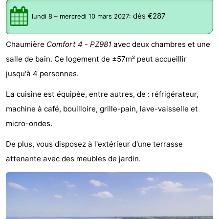
d'hôtes
Chaumières
dès €287
lundi 8
–
mercredi 10 mars 2027
:
-
Chaumière
Comfort 4 - PZ981
avec deux chambres et une
Buitenheem
-
salle de bain. Ce logement de ±57m² peut accueillir
jusqu'à 4 personnes.
De
-
La cuisine est équipée, entre autres, de : réfrigérateur,
Oase
Duinoord
-
machine à café, bouilloire, grille-pain, lave-vaisselle et
Ginsterveld
-
micro-ondes.
De plus, vous disposez à l'extérieur d'une terrasse
Julianahoeve
-
attenante avec des meubles de jardin.
Livingstone
-
Port
-
Greve
Port
-