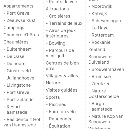
- Points de vue
Appartements
- Noordwijk
Attractions
Schouwen-
- Port Greve
- Katwijk
- Croisières
- Zeeuwse Kust
- Scheveningen
- Terrains de jeux
Duiveland
-
Campings
- La Haye
- Aires de jeux
Chambre d'hôtes
- Rotterdam
intérieures
Brouwershaven
-
Chaumières
- Rockanje
- Bowling
- Buitenheem
Zeeland
Bruinisse
-
- Parcours de
mini-golf
- De Oase
Schouwen-
Duiveland
Centres de bien-
Zierikzee
-
- Duinoord
être
- Brouwershaven
- Ginsterveld
Villages & villes
Nature
-
- Bruinisse
- Julianahoeve
Nature
- Zierikzee
- Livingstone
Oosterschelde
Burgh
-
Visites guidées
- Nature
- Port Greve
Oosterschelde
Sports
- Port Zélande
Haamstede
Nature
Walcheren
- Burgh
- Piscines
- Resort
Haamstede
- Faire du vélo
Haamstede
Kop
-
- Nature Kop van
- Randonnée
- Résidence 't Hof
Schouwen
van Haamstede
- Équitation
van
Veere
-
Walcheren