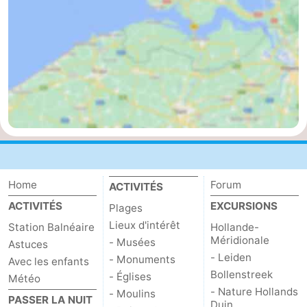
Méridionale
-
Leiden
Bollenstreek
-
Nature
-
Hollands
Noordwijk
-
Duin
Katwijk
-
Home
Forum
ACTIVITÉS
ACTIVITÉS
EXCURSIONS
Plages
Scheveningen
-
Lieux d'intérêt
Station Balnéaire
Hollande-
Méridionale
La
-
- Musées
Astuces
- Leiden
- Monuments
Avec les enfants
Haye
Rotterdam
-
Bollenstreek
- Églises
Météo
- Nature Hollands
- Moulins
PASSER LA NUIT
Rockanje
Zeeland
Duin