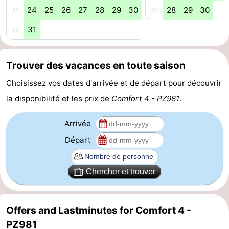
24
25
26
27
28
29
30
28
29
30
35
40
-
31
36
Piscines
-
Faire
-
Trouver des vacances en toute saison
Choisissez vos dates d'arrivée et de départ pour découvrir
du
Randonnée
-
la disponibilité et les prix de
Comfort 4 - PZ981
.
vélo
Équitation
-
Arrivée
Terrains
-
Départ
de
Surfen
-
Chercher et trouver
golf
Peche
-
Sportive
Equitation
Immersion
Offers and Lastminutes for Comfort 4 -
PZ981
Observation