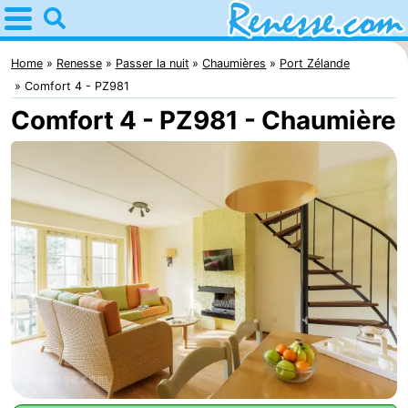
Home
Renesse
Home
Renesse
Passer la nuit
Chaumières
Port Zélande
Comfort 4 - PZ981
Astuces
Comfort 4 - PZ981 - Chaumière
Avec
les
Passer
enfants
la
Appartements
nuit
-
Port
-
Greve
Zeeuwse
Campings
Kust
Chambre