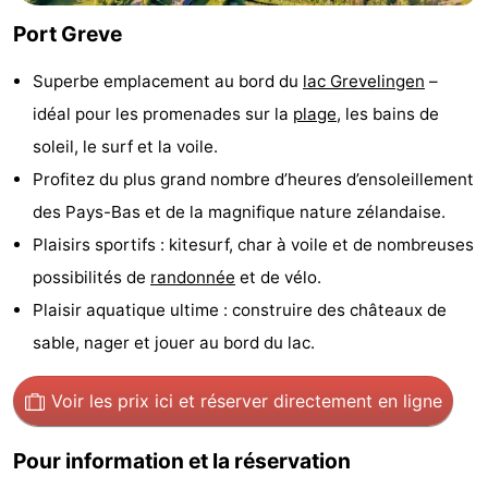
Port Greve
de
-
Superbe emplacement au bord du
lac Grevelingen
–
vue
Croisières
-
idéal pour les promenades sur la
plage
, les bains de
Terrains
-
soleil, le surf et la voile.
Profitez du plus grand nombre d’heures d’ensoleillement
de
Aires
-
des Pays-Bas et de la magnifique nature zélandaise.
jeux
de
Bowling
-
Plaisirs sportifs : kitesurf, char à voile et de nombreuses
possibilités de
randonnée
et de vélo.
jeux
Parcours
Centres
Plaisir aquatique ultime : construire des châteaux de
intérieures
de
de
Villages
sable, nager et jouer au bord du lac.
mini-
bien-
&
Nature
Voir les prix ici
et réserver directement en ligne
golf
être
villes
Visites
Pour information et la réservation
guidées
Sports