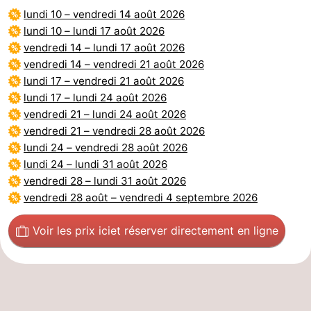
lundi 10
–
vendredi 14 août 2026
Méridionale
-
lundi 10
–
lundi 17 août 2026
vendredi 14
–
lundi 17 août 2026
Leiden
Bollenstreek
vendredi 14
–
vendredi 21 août 2026
lundi 17
–
vendredi 21 août 2026
-
lundi 17
–
lundi 24 août 2026
vendredi 21
–
lundi 24 août 2026
Nature
-
vendredi 21
–
vendredi 28 août 2026
lundi 24
–
vendredi 28 août 2026
Hollands
Noordwijk
-
lundi 24
–
lundi 31 août 2026
vendredi 28
–
lundi 31 août 2026
Duin
Katwijk
-
vendredi 28 août
–
vendredi 4 septembre 2026
Scheveningen
-
Voir les prix ici
et réserver directement en ligne
La
-
Haye
Rotterdam
-
Rockanje
Zeeland