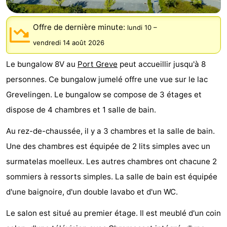
d'hôtes
Chaumières
Offre de dernière minute:
lundi 10
–
-
vendredi 14 août 2026
Buitenheem
-
Le bungalow 8V au
Port Greve
peut accueillir jusqu'à 8
personnes. Ce bungalow jumelé offre une vue sur le lac
De
-
Grevelingen. Le bungalow se compose de 3 étages et
Oase
Duinoord
-
dispose de 4 chambres et 1 salle de bain.
Ginsterveld
-
Au rez-de-chaussée, il y a 3 chambres et la salle de bain.
Une des chambres est équipée de 2 lits simples avec un
Julianahoeve
-
surmatelas moelleux. Les autres chambres ont chacune 2
Livingstone
-
sommiers à ressorts simples. La salle de bain est équipée
d'une baignoire, d'un double lavabo et d'un WC.
Port
-
Le salon est situé au premier étage. Il est meublé d'un coin
Greve
Port
-