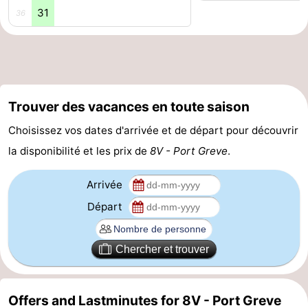
31
36
des
Boire
phoques
et
Événements
manger
Pratiques
Trouver des vacances en toute saison
Forum
Choisissez vos dates d'arrivée et de départ pour découvrir
Route
la disponibilité et les prix de
8V - Port Greve
.
-
Arrivée
Départ
Stationnement
Courtier
Adresses
Chercher et trouver
Médicales
Région
Offers and Lastminutes for 8V - Port Greve
Hollande-