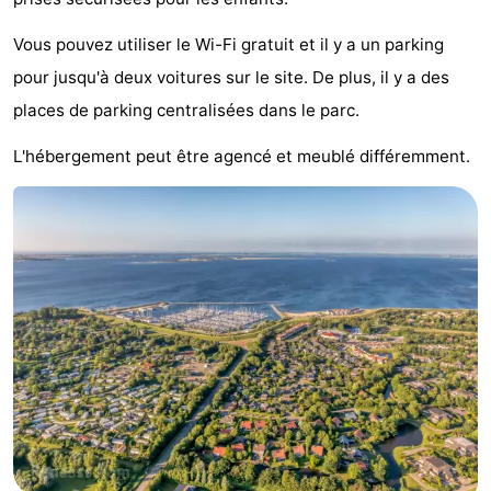
Hof
Last
Vous pouvez utiliser le Wi-Fi gratuit et il y a un parking
pour jusqu'à deux voitures sur le site. De plus, il y a des
van
minutes
Plages
places de parking centralisées dans le parc.
Haamstede
Voir
L'hébergement peut être agencé et meublé différemment.
et
Lieux
faire
d'intérêt
-
Musées
-
Monuments
-
Églises
-
Moulins
-
Points
Attractions