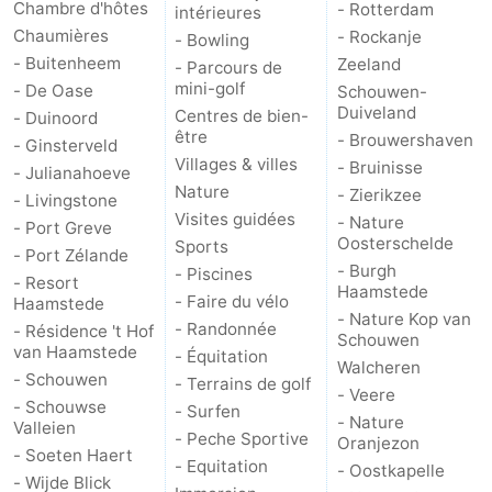
Chambre d'hôtes
- Rotterdam
intérieures
Chaumières
- Rockanje
- Bowling
- Buitenheem
Zeeland
- Parcours de
mini-golf
- De Oase
Schouwen-
Duiveland
Centres de bien-
- Duinoord
être
- Brouwershaven
- Ginsterveld
Villages & villes
- Bruinisse
- Julianahoeve
Nature
- Zierikzee
- Livingstone
Visites guidées
- Nature
- Port Greve
Oosterschelde
Sports
- Port Zélande
- Burgh
- Piscines
- Resort
Haamstede
- Faire du vélo
Haamstede
- Nature Kop van
- Randonnée
- Résidence 't Hof
Schouwen
van Haamstede
- Équitation
Walcheren
- Schouwen
- Terrains de golf
- Veere
- Schouwse
- Surfen
- Nature
Valleien
- Peche Sportive
Oranjezon
- Soeten Haert
- Equitation
- Oostkapelle
- Wijde Blick