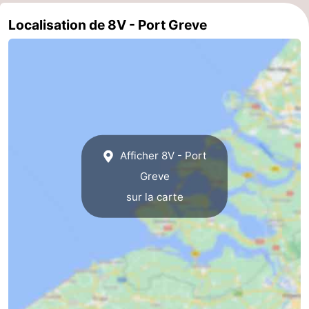
Localisation de 8V - Port Greve
Schouwen-
Duiveland
-
Brouwershaven
-
Bruinisse
-
Zierikzee
-
Afficher 8V - Port
Greve
Nature
-
sur la carte
Oosterschelde
Burgh
-
Haamstede
Nature
Walcheren
Kop
-
van
Veere
-