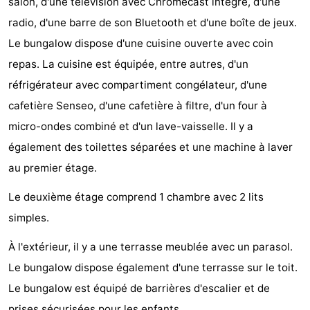
salon, d'une télévision avec Chromecast intégré, d'une
Zélande
Resort
-
radio, d'une barre de son Bluetooth et d'une boîte de jeux.
Le bungalow dispose d'une cuisine ouverte avec coin
Haamstede
Résidence
-
repas. La cuisine est équipée, entre autres, d'un
't
Schouwen
-
réfrigérateur avec compartiment congélateur, d'une
cafetière Senseo, d'une cafetière à filtre, d'un four à
Hof
Schouwse
-
micro-ondes combiné et d'un lave-vaisselle. Il y a
van
Valleien
Soeten
-
également des toilettes séparées et une machine à laver
au premier étage.
Haamstede
Haert
Wijde
-
Le deuxième étage comprend 1 chambre avec 2 lits
Blick
Zeeland
-
simples.
Village
Zeeuwse
-
À l'extérieur, il y a une terrasse meublée avec un parasol.
Le bungalow dispose également d'une terrasse sur le toit.
Kust
Zonnedorp
-
Le bungalow est équipé de barrières d'escalier et de
’t
Hôtels
prises sécurisées pour les enfants.