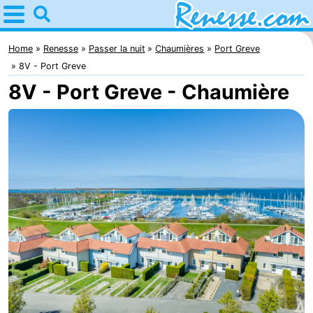
Home
Renesse
Home
Renesse
Passer la nuit
Chaumières
Port Greve
8V - Port Greve
Astuces
8V - Port Greve - Chaumière
Avec
les
Passer
enfants
la
Appartements
nuit
-
Port
-
Greve
Zeeuwse
Campings
Kust
Chambre