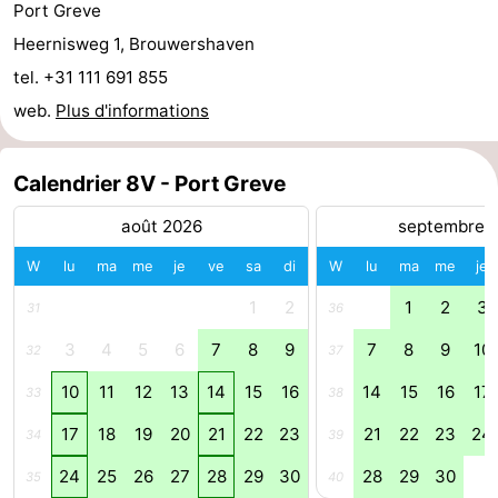
Port Greve
-
Heernisweg 1, Brouwershaven
tel. +31 111 691 855
Piscines
-
web.
Plus d'informations
Faire
-
Calendrier 8V - Port Greve
du
Randonnée
-
août 2026
septembre 
vélo
Équitation
-
W
lu
ma
me
je
ve
sa
di
W
lu
ma
me
je
Terrains
-
1
2
1
2
3
31
36
de
Surfen
-
3
4
5
6
7
8
9
7
8
9
10
32
37
golf
Peche
-
10
11
12
13
14
15
16
14
15
16
17
33
38
17
18
19
20
21
22
23
21
22
23
24
Sportive
Equitation
Immersion
34
39
24
25
26
27
28
29
30
28
29
30
35
40
Observation