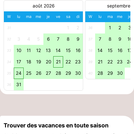
août 2026
septembre 
-
W
lu
ma
me
je
ve
sa
di
W
lu
ma
me
je
Piscines
-
1
2
1
2
3
31
36
Faire
-
3
4
5
6
7
8
9
7
8
9
10
32
37
du
Randonnée
-
10
11
12
13
14
15
16
14
15
16
17
33
38
17
18
19
20
21
22
23
21
22
23
24
34
39
vélo
Équitation
-
24
25
26
27
28
29
30
28
29
30
35
40
Terrains
-
31
36
de
Surfen
-
golf
Peche
-
Sportive
Equitation
Immersion
Trouver des vacances en toute saison
Observation