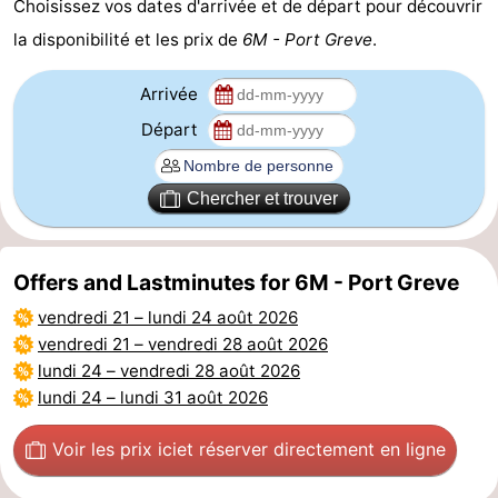
Choisissez vos dates d'arrivée et de départ pour découvrir
des
Boire
la disponibilité et les prix de
6M - Port Greve
.
phoques
et
Événements
Arrivée
Départ
manger
Pratiques
Forum
Chercher et trouver
Route
Offers and Lastminutes for 6M - Port Greve
-
vendredi 21
–
lundi 24 août 2026
Stationnement
Courtier
vendredi 21
–
vendredi 28 août 2026
lundi 24
–
vendredi 28 août 2026
Adresses
lundi 24
–
lundi 31 août 2026
Médicales
Région
Voir les prix ici
et réserver directement en ligne
Hollande-