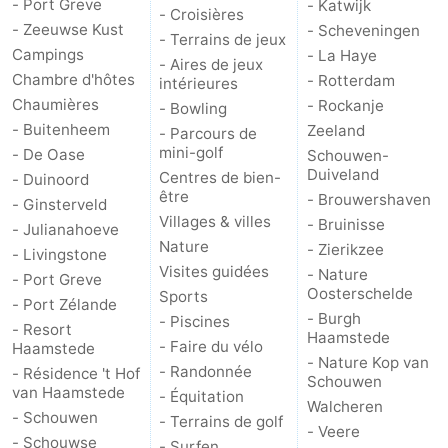
- Port Greve
- Katwijk
- Croisières
- Zeeuwse Kust
- Scheveningen
- Terrains de jeux
Campings
- La Haye
- Aires de jeux
Chambre d'hôtes
- Rotterdam
intérieures
Chaumières
- Rockanje
- Bowling
- Buitenheem
Zeeland
- Parcours de
mini-golf
- De Oase
Schouwen-
Duiveland
Centres de bien-
- Duinoord
être
- Brouwershaven
- Ginsterveld
Villages & villes
- Bruinisse
- Julianahoeve
Nature
- Zierikzee
- Livingstone
Visites guidées
- Nature
- Port Greve
Oosterschelde
Sports
- Port Zélande
- Burgh
- Piscines
- Resort
Haamstede
- Faire du vélo
Haamstede
- Nature Kop van
- Randonnée
- Résidence 't Hof
Schouwen
van Haamstede
- Équitation
Walcheren
- Schouwen
- Terrains de golf
- Veere
- Schouwse
- Surfen