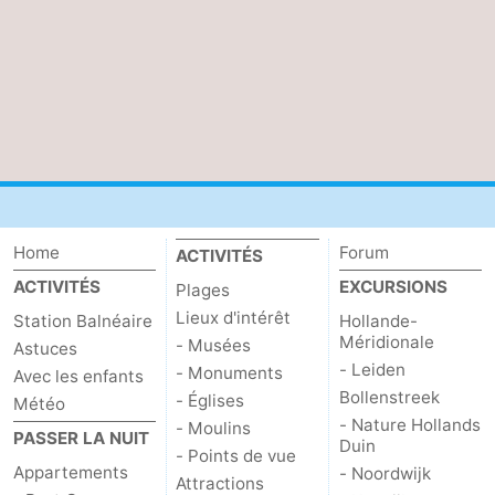
Schouwen
Nature
-
Oranjezon
Oostkapelle
-
Nature
-
de
Domburg
-
Mantelingen
Zoutelande
-
Home
Forum
ACTIVITÉS
ACTIVITÉS
EXCURSIONS
Plages
Vlissingen
-
Lieux d'intérêt
Station Balnéaire
Hollande-
Méridionale
Middelburg
Météo
- Musées
Astuces
- Leiden
- Monuments
Avec les enfants
Contact
Bollenstreek
- Églises
Météo
- Nature Hollands
- Moulins
PASSER LA NUIT
Duin
- Points de vue
Appartements
- Noordwijk
Attractions