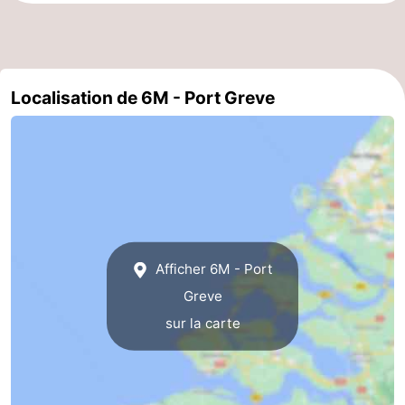
Méridionale
-
Leiden
Bollenstreek
Localisation de 6M - Port Greve
-
Nature
-
Hollands
Noordwijk
-
Duin
Katwijk
-
Afficher 6M - Port
Scheveningen
-
Greve
La
-
sur la carte
Haye
Rotterdam
-
Rockanje
Zeeland