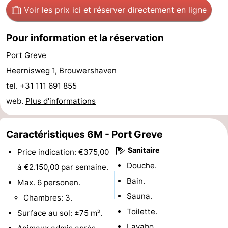
Voir les prix ici
et réserver directement en ligne
Hof
Last
Pour information et la réservation
van
minutes
Plages
Port Greve
Haamstede
Voir
Heernisweg 1, Brouwershaven
et
Lieux
tel. +31 111 691 855
web.
Plus d'informations
faire
d'intérêt
-
Musées
-
Caractéristiques 6M - Port Greve
Sanitaire
Monuments
-
Price indication: €375,00
Douche.
à €2.150,00 par semaine.
Églises
-
Bain.
Max. 6 personen.
Sauna.
Moulins
-
Chambres: 3.
Toilette.
Surface au sol: ±75 m².
Points
Attractions
Lavabo.