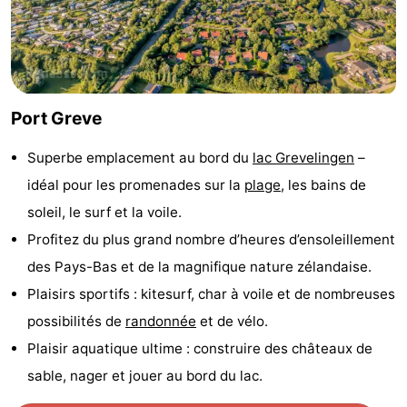
Zélande
Resort
-
Haamstede
Résidence
-
't
Schouwen
-
Port Greve
Hof
Schouwse
-
Superbe emplacement au bord du
lac Grevelingen
–
idéal pour les promenades sur la
plage
, les bains de
van
Valleien
Soeten
-
soleil, le surf et la voile.
Haamstede
Haert
Wijde
-
Profitez du plus grand nombre d’heures d’ensoleillement
des Pays-Bas et de la magnifique nature zélandaise.
Blick
Zeeland
-
Plaisirs sportifs : kitesurf, char à voile et de nombreuses
Village
Zeeuwse
-
possibilités de
randonnée
et de vélo.
Plaisir aquatique ultime : construire des châteaux de
Kust
Zonnedorp
-
sable, nager et jouer au bord du lac.
’t
Hôtels