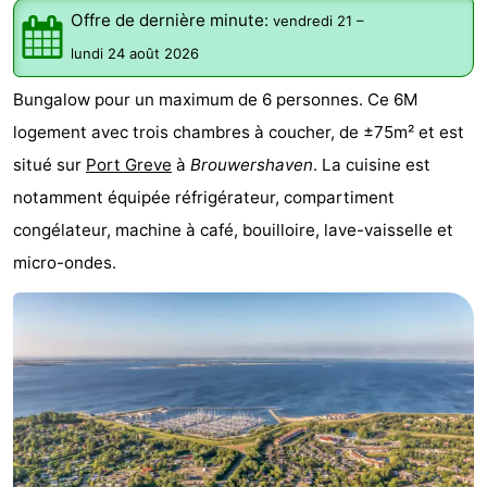
Offre de dernière minute:
vendredi 21
–
d'hôtes
Chaumières
lundi 24 août 2026
-
Bungalow pour un maximum de 6 personnes. Ce 6M
Buitenheem
-
logement avec trois chambres à coucher, de ±75m² et est
situé sur
Port Greve
à
Brouwershaven
. La cuisine est
De
-
notamment équipée réfrigérateur, compartiment
Oase
Duinoord
-
congélateur, machine à café, bouilloire, lave-vaisselle et
micro-ondes.
Ginsterveld
-
Julianahoeve
-
Livingstone
-
Port
-
Greve
Port
-