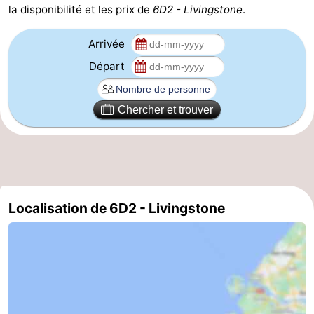
la disponibilité et les prix de
6D2 - Livingstone
.
Méridionale
-
Arrivée
Leiden
Bollenstreek
Départ
-
Chercher et trouver
Nature
-
Hollands
Noordwijk
-
Duin
Katwijk
-
Localisation de 6D2 - Livingstone
Scheveningen
-
La
-
Haye
Rotterdam
-
Rockanje
Zeeland