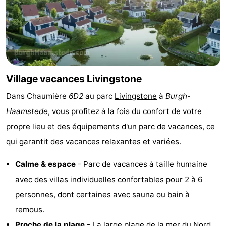
Zélande
Resort
-
Haamstede
Résidence
-
't
Schouwen
-
Village vacances Livingstone
Hof
Schouwse
-
Dans Chaumière
6D2
au parc
Livingstone
à
Burgh-
van
Valleien
Soeten
-
Haamstede
, vous profitez à la fois du confort de votre
propre lieu et des équipements d'un parc de vacances, ce
Haamstede
Haert
Wijde
-
qui garantit des vacances relaxantes et variées.
Blick
Zeeland
-
Calme & espace
- Parc de vacances à taille humaine
Village
Zeeuwse
-
avec des
villas individuelles confortables pour 2 à 6
personnes
, dont certaines avec sauna ou bain à
Kust
Zonnedorp
-
remous.
’t
Hôtels
Proche de la plage
- La
large
plage
de la mer du Nord