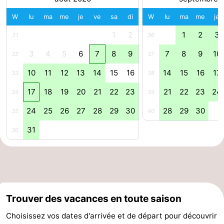
W
lu
ma
me
je
ve
sa
di
W
lu
ma
me
je
des
Boire
1
2
1
2
3
31
36
phoques
et
Événements
3
4
5
6
7
8
9
7
8
9
10
32
37
manger
Pratiques
10
11
12
13
14
15
16
14
15
16
17
33
38
Forum
17
18
19
20
21
22
23
21
22
23
24
34
39
Route
24
25
26
27
28
29
30
28
29
30
35
40
-
31
36
Stationnement
Courtier
Adresses
Trouver des vacances en toute saison
Médicales
Région
Choisissez vos dates d'arrivée et de départ pour découvrir
Hollande-