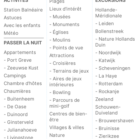
ACTIVITÉS
EXCURSIONS
Plages
Lieux d'intérêt
Station Balnéaire
Hollande-
Méridionale
- Musées
Astuces
- Leiden
- Monuments
Avec les enfants
Bollenstreek
- Églises
Météo
- Nature Hollands
- Moulins
PASSER LA NUIT
Duin
- Points de vue
Appartements
- Noordwijk
Attractions
- Port Greve
- Katwijk
- Croisières
- Zeeuwse Kust
- Scheveningen
- Terrains de jeux
Campings
- La Haye
- Aires de jeux
Chambre d'hôtes
- Rotterdam
intérieures
Chaumières
- Rockanje
- Bowling
- Buitenheem
Zeeland
- Parcours de
mini-golf
- De Oase
Schouwen-
Duiveland
Centres de bien-
- Duinoord
être
- Brouwershaven
- Ginsterveld
Villages & villes
- Bruinisse
- Julianahoeve
Nature
- Zierikzee
- Livingstone