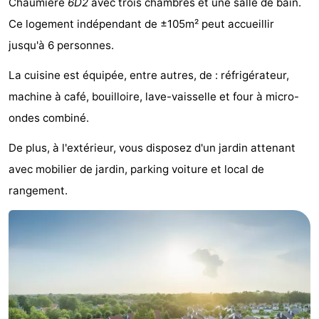
Chaumière
6D2
avec trois chambres et une salle de bain.
d'hôtes
Chaumières
Ce logement indépendant de ±105m² peut accueillir
jusqu'à 6 personnes.
-
La cuisine est équipée, entre autres, de : réfrigérateur,
Buitenheem
-
machine à café, bouilloire, lave-vaisselle et four à micro-
De
-
ondes combiné.
Oase
Duinoord
-
De plus, à l'extérieur, vous disposez d'un jardin attenant
avec mobilier de jardin, parking voiture et local de
Ginsterveld
-
rangement.
Julianahoeve
-
Livingstone
-
Port
-
Greve
Port
-