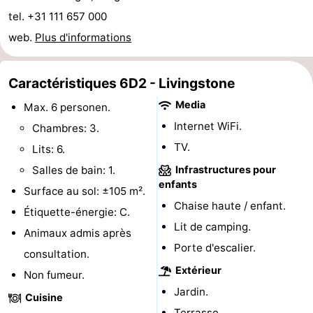
tel. +31 111 657 000
de
-
web.
Plus d'informations
vue
Croisières
-
Caractéristiques 6D2 - Livingstone
Terrains
-
Media
Max. 6 personen.
de
Aires
-
Internet WiFi.
Chambres: 3.
TV.
jeux
de
Bowling
-
Lits: 6.
Salles de bain: 1.
Infrastructures pour
jeux
Parcours
Centres
enfants
Surface au sol: ±105 m².
Chaise haute / enfant.
intérieures
de
de
Villages
Étiquette-énergie: C.
Lit de camping.
Animaux admis après
mini-
bien-
&
Nature
Porte d'escalier.
consultation.
Extérieur
golf
être
villes
Visites
Non fumeur.
Jardin.
Cuisine
guidées
Sports
Terrasse.