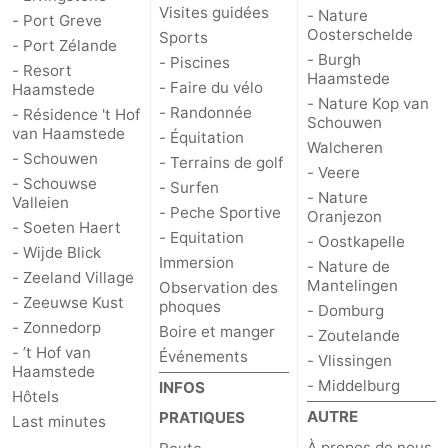
Visites guidées
- Nature
- Port Greve
Oosterschelde
Sports
- Port Zélande
- Burgh
- Piscines
- Resort
Haamstede
- Faire du vélo
Haamstede
- Nature Kop van
- Randonnée
- Résidence 't Hof
Schouwen
van Haamstede
- Équitation
Walcheren
- Schouwen
- Terrains de golf
- Veere
- Schouwse
- Surfen
- Nature
Valleien
- Peche Sportive
Oranjezon
- Soeten Haert
- Equitation
- Oostkapelle
- Wijde Blick
Immersion
- Nature de
- Zeeland Village
Mantelingen
Observation des
- Zeeuwse Kust
phoques
- Domburg
- Zonnedorp
Boire et manger
- Zoutelande
- ’t Hof van
Événements
- Vlissingen
Haamstede
- Middelburg
INFOS
Hôtels
AUTRE
PRATIQUES
Last minutes
À propos de nous