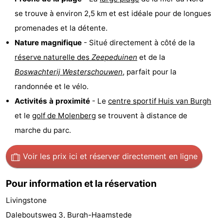
se trouve à environ 2,5 km et est idéale pour de longues
Hof
Last
promenades et la détente.
van
minutes
Plages
Nature magnifique
- Situé directement à côté de la
réserve naturelle des
Zeepeduinen
et de la
Haamstede
Voir
Boswachterij Westerschouwen
, parfait pour la
et
Lieux
randonnée et le vélo.
Activités à proximité
- Le
centre sportif Huis van Burgh
faire
d'intérêt
-
et le
golf de Molenberg
se trouvent à distance de
Musées
-
marche du parc.
Monuments
-
Voir les prix ici
et réserver directement en ligne
Églises
-
Pour information et la réservation
Moulins
-
Livingstone
Points
Attractions
Daleboutsweg 3, Burgh-Haamstede