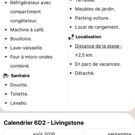
Réfrigérateur avec
Meubles de jardin.
-
compartiment
Parking voiture.
congélateur.
Piscines
-
Local de rangement.
Machine à café.
Localisation
Faire
-
Bouilloire.
Distance de la plage :
Lave-vaisselle.
du
Randonnée
-
±2,5 km.
Four à micro-ondes
En parc de vacances.
vélo
Équitation
-
combiné.
Détaché.
Sanitaire
Terrains
-
Douche.
de
Surfen
-
Toilette.
Lavabo.
golf
Peche
-
Sportive
Equitation
Immersion
Calendrier 6D2 - Livingstone
Observation
août 2026
septembre 