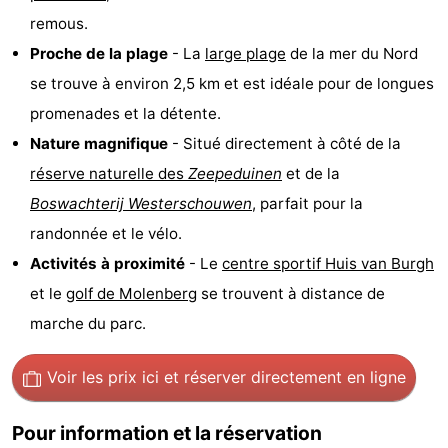
remous.
Hof
Last
Proche de la plage
- La
large
plage
de la mer du Nord
van
minutes
Plages
se trouve à environ 2,5 km et est idéale pour de longues
promenades et la détente.
Haamstede
Voir
Nature magnifique
- Situé directement à côté de la
et
Lieux
réserve naturelle des
Zeepeduinen
et de la
Boswachterij Westerschouwen
, parfait pour la
faire
d'intérêt
-
randonnée et le vélo.
Musées
-
Activités à proximité
- Le
centre sportif Huis van Burgh
et le
golf de Molenberg
se trouvent à distance de
Monuments
-
marche du parc.
Églises
-
Voir les prix ici
et réserver directement en ligne
Moulins
-
Pour information et la réservation
Points
Attractions