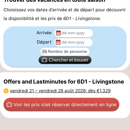
Choisissez vos dates d'arrivée et de départ pour découvrir
Méridionale
-
la disponibilité et les prix de
6D1 - Livingstone
.
Leiden
Bollenstreek
Arrivée
-
Départ
Nature
-
Chercher et trouver
Hollands
Noordwijk
-
Duin
Katwijk
-
Offers and Lastminutes for 6D1 - Livingstone
Scheveningen
-
vendredi 21
–
vendredi 28 août 2026
: dès €1.329
La
-
Voir les prix ici
et réserver directement en ligne
Haye
Rotterdam
-
Rockanje
Zeeland