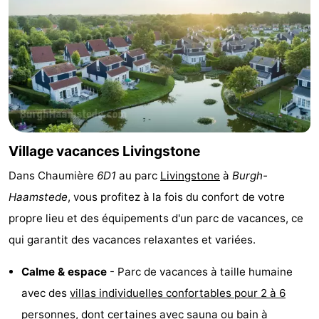
Zélande
Resort
-
Haamstede
Résidence
-
't
Schouwen
-
Hof
Schouwse
-
van
Valleien
Soeten
-
Village vacances Livingstone
Dans Chaumière
6D1
au parc
Livingstone
à
Burgh-
Haamstede
Haert
Wijde
-
Haamstede
, vous profitez à la fois du confort de votre
Blick
Zeeland
-
propre lieu et des équipements d'un parc de vacances, ce
qui garantit des vacances relaxantes et variées.
Village
Zeeuwse
-
Calme & espace
- Parc de vacances à taille humaine
Kust
Zonnedorp
-
avec des
villas individuelles confortables pour 2 à 6
’t
Hôtels
personnes
, dont certaines avec sauna ou bain à