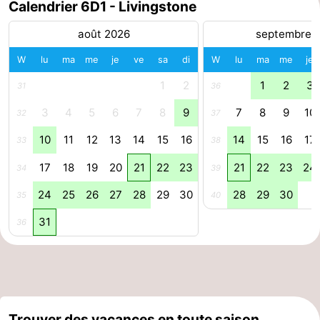
Calendrier 6D1 - Livingstone
des
Boire
août 2026
septembre 
phoques
et
Événements
W
lu
ma
me
je
ve
sa
di
W
lu
ma
me
je
1
2
1
2
3
31
36
manger
Pratiques
3
4
5
6
7
8
9
7
8
9
10
32
37
Forum
10
11
12
13
14
15
16
14
15
16
17
33
38
Route
17
18
19
20
21
22
23
21
22
23
24
34
39
-
24
25
26
27
28
29
30
28
29
30
35
40
Stationnement
Courtier
31
36
Adresses
Médicales
Région
Hollande-
Trouver des vacances en toute saison