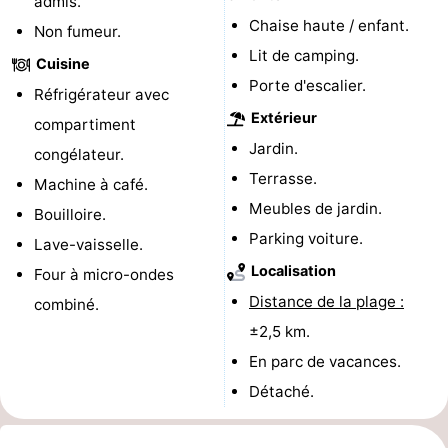
admis.
Chaise haute / enfant.
Non fumeur.
-
Lit de camping.
Cuisine
Piscines
-
Porte d'escalier.
Réfrigérateur avec
Extérieur
Faire
-
compartiment
Jardin.
congélateur.
du
Randonnée
-
Terrasse.
Machine à café.
Meubles de jardin.
vélo
Équitation
-
Bouilloire.
Parking voiture.
Lave-vaisselle.
Terrains
-
Localisation
Four à micro-ondes
Distance de la plage :
de
Surfen
-
combiné.
±2,5 km.
golf
Peche
-
En parc de vacances.
Détaché.
Sportive
Equitation
Immersion
Observation