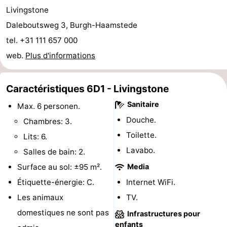
Livingstone
de
-
Daleboutsweg 3, Burgh-Haamstede
vue
Croisières
-
tel. +31 111 657 000
web.
Plus d'informations
Terrains
-
de
Aires
-
Caractéristiques 6D1 - Livingstone
Sanitaire
Max. 6 personen.
jeux
de
Bowling
-
Douche.
Chambres: 3.
jeux
Parcours
Centres
Toilette.
Lits: 6.
Lavabo.
Salles de bain: 2.
intérieures
de
de
Villages
Surface au sol: ±95 m².
Media
mini-
bien-
&
Nature
Étiquette-énergie: C.
Internet WiFi.
Les animaux
TV.
golf
être
villes
Visites
domestiques ne sont pas
Infrastructures pour
guidées
Sports
enfants