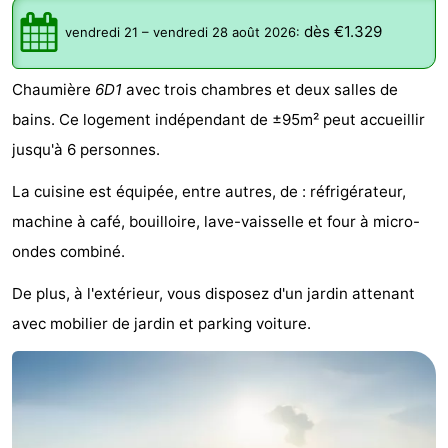
d'hôtes
Chaumières
dès €1.329
vendredi 21
–
vendredi 28 août 2026
:
-
Chaumière
6D1
avec trois chambres et deux salles de
Buitenheem
-
bains. Ce logement indépendant de ±95m² peut accueillir
jusqu'à 6 personnes.
De
-
La cuisine est équipée, entre autres, de : réfrigérateur,
Oase
Duinoord
-
machine à café, bouilloire, lave-vaisselle et four à micro-
Ginsterveld
-
ondes combiné.
De plus, à l'extérieur, vous disposez d'un jardin attenant
Julianahoeve
-
avec mobilier de jardin et parking voiture.
Livingstone
-
Port
-
Greve
Port
-