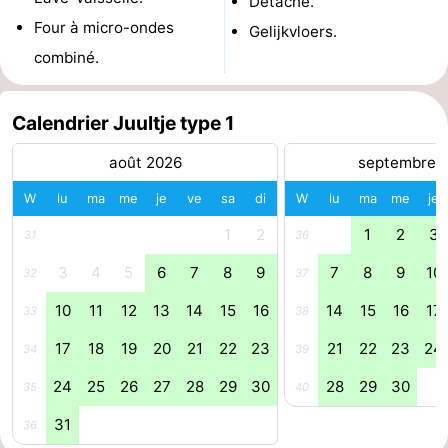
Détaché.
Four à micro-ondes
de
-
Gelijkvloers.
combiné.
vue
Croisières
-
Terrains
-
Calendrier Juultje type 1
août 2026
septembre 
de
Aires
-
W
lu
ma
me
je
ve
sa
di
W
lu
ma
me
je
jeux
de
Bowling
-
1
2
1
2
3
31
36
jeux
Parcours
Centres
3
4
5
6
7
8
9
7
8
9
10
32
37
intérieures
de
de
Villages
10
11
12
13
14
15
16
14
15
16
17
33
38
mini-
bien-
&
Nature
17
18
19
20
21
22
23
21
22
23
24
34
39
24
25
26
27
28
29
30
28
29
30
35
40
golf
être
villes
Visites
31
36
guidées
Sports