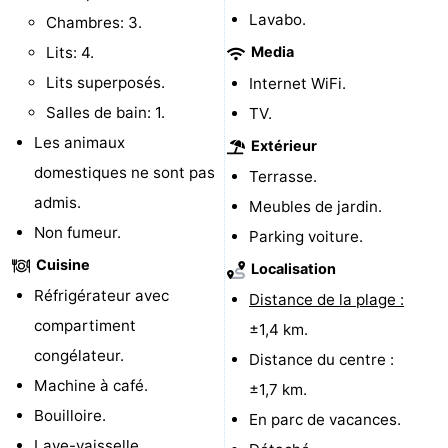
Lavabo.
Chambres: 3.
Hof
Last
Lits: 4.
Media
van
minutes
Plages
Lits superposés.
Internet WiFi.
Salles de bain: 1.
TV.
Haamstede
Voir
Les animaux
Extérieur
et
Lieux
domestiques ne sont pas
Terrasse.
admis.
Meubles de jardin.
faire
d'intérêt
-
Non fumeur.
Parking voiture.
Musées
-
Cuisine
Localisation
Réfrigérateur avec
Monuments
-
Distance de la plage :
compartiment
±1,4 km.
Églises
-
congélateur.
Distance du centre :
Machine à café.
Moulins
-
±1,7 km.
Bouilloire.
En parc de vacances.
Points
Attractions
Lave-vaisselle.