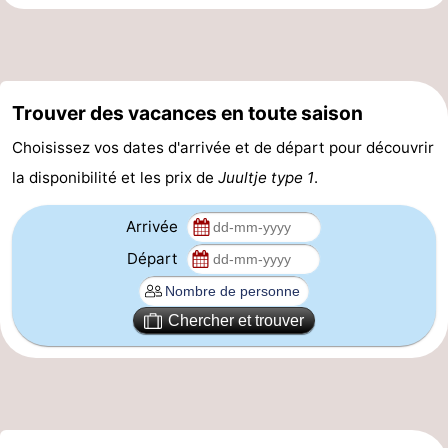
-
Piscines
-
Trouver des vacances en toute saison
Faire
-
Choisissez vos dates d'arrivée et de départ pour découvrir
du
Randonnée
-
la disponibilité et les prix de
Juultje type 1
.
vélo
Équitation
-
Arrivée
Terrains
-
Départ
de
Surfen
-
Chercher et trouver
golf
Peche
-
Sportive
Equitation
Immersion
Observation