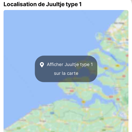
Localisation de Juultje type 1
des
Boire
phoques
et
Événements
manger
Pratiques
Forum
Route
Afficher Juultje type 1
sur la carte
-
Stationnement
Courtier
Adresses
Médicales
Région
Hollande-