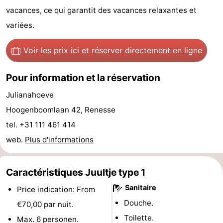
vacances, ce qui garantit des vacances relaxantes et
Zélande
Resort
-
variées.
Haamstede
Résidence
-
Voir les prix ici
et réserver directement en ligne
't
Schouwen
-
Pour information et la réservation
Hof
Schouwse
-
Julianahoeve
van
Valleien
Soeten
-
Hoogenboomlaan 42, Renesse
tel. +31 111 461 414
Haamstede
Haert
Wijde
-
web.
Plus d'informations
Blick
Zeeland
-
Village
Zeeuwse
-
Caractéristiques Juultje type 1
Sanitaire
Price indication: From
Kust
Zonnedorp
-
Douche.
€70,00 par nuit.
’t
Hôtels
Toilette.
Max. 6 personen.