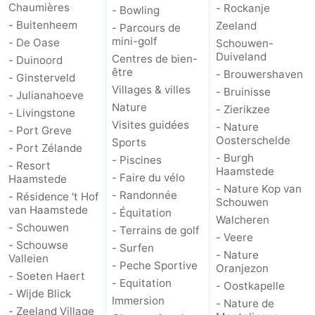
Chaumières
- Rockanje
- Bowling
- Buitenheem
Zeeland
- Parcours de
Schouwen
Nature
-
mini-golf
- De Oase
Schouwen-
Duiveland
Centres de bien-
- Duinoord
Oranjezon
Oostkapelle
-
être
- Brouwershaven
- Ginsterveld
Villages & villes
- Bruinisse
Nature
-
- Julianahoeve
Nature
- Zierikzee
- Livingstone
de
Domburg
-
Visites guidées
- Nature
- Port Greve
Oosterschelde
Sports
- Port Zélande
Mantelingen
Zoutelande
-
- Burgh
- Piscines
- Resort
Haamstede
- Faire du vélo
Haamstede
Vlissingen
-
- Nature Kop van
- Randonnée
- Résidence 't Hof
Schouwen
van Haamstede
- Équitation
Middelburg
Météo
Walcheren
- Schouwen
- Terrains de golf
- Veere
- Schouwse
- Surfen
Contact
- Nature
Valleien
- Peche Sportive
Oranjezon
- Soeten Haert
- Equitation
- Oostkapelle
- Wijde Blick
Immersion
- Nature de
- Zeeland Village