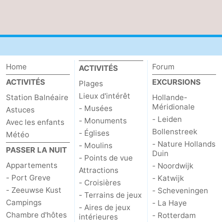
Schouwen-
Duiveland
-
Brouwershaven
-
Home
Forum
ACTIVITÉS
ACTIVITÉS
EXCURSIONS
Plages
Bruinisse
-
Lieux d'intérêt
Station Balnéaire
Hollande-
Méridionale
- Musées
Zierikzee
-
Astuces
- Leiden
- Monuments
Avec les enfants
Nature
-
Bollenstreek
- Églises
Météo
- Nature Hollands
- Moulins
PASSER LA NUIT
Oosterschelde
Burgh
-
Duin
- Points de vue
Appartements
- Noordwijk
Attractions
Haamstede
Nature
Walcheren
- Port Greve
- Katwijk
- Croisières
- Zeeuwse Kust
- Scheveningen
- Terrains de jeux
Kop
-
Campings
- La Haye
- Aires de jeux
Chambre d'hôtes
- Rotterdam
intérieures
van
Veere
-