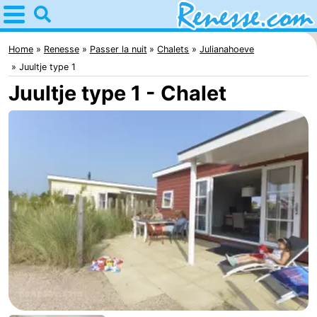
Home
Renesse
Home
Renesse
Passer la nuit
Chalets
Julianahoeve
Juultje type 1
Astuces
Juultje type 1 - Chalet
Avec
les
Passer
enfants
la
Appartements
nuit
-
Port
-
Greve
Zeeuwse
Campings
Kust
Chambre