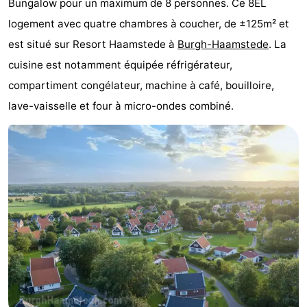
Bungalow pour un maximum de 8 personnes. Ce 8EL
d'hôtes
Chaumières
logement avec quatre chambres à coucher, de ±125m² et
est situé sur Resort Haamstede à
Burgh-Haamstede
. La
-
cuisine est notamment équipée réfrigérateur,
Buitenheem
-
compartiment congélateur, machine à café, bouilloire,
lave-vaisselle et four à micro-ondes combiné.
De
-
Oase
Duinoord
-
Ginsterveld
-
Julianahoeve
-
Livingstone
-
Port
-
Greve
Port
-