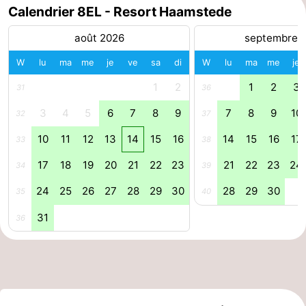
Calendrier 8EL - Resort Haamstede
-
août 2026
septembre 
Piscines
-
W
lu
ma
me
je
ve
sa
di
W
lu
ma
me
je
Faire
-
1
2
1
2
3
31
36
3
4
5
6
7
8
9
7
8
9
10
du
Randonnée
-
32
37
10
11
12
13
14
15
16
14
15
16
17
33
38
vélo
Équitation
-
17
18
19
20
21
22
23
21
22
23
24
34
39
Terrains
-
24
25
26
27
28
29
30
28
29
30
35
40
de
Surfen
-
31
36
golf
Peche
-
Sportive
Equitation
Immersion
Observation