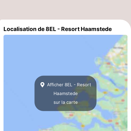
Méridionale
-
Leiden
Bollenstreek
Localisation de 8EL - Resort Haamstede
-
Nature
-
Hollands
Noordwijk
-
Duin
Katwijk
-
Afficher 8EL - Resort
Scheveningen
-
Haamstede
sur la carte
La
-
Haye
Rotterdam
-
Rockanje
Zeeland