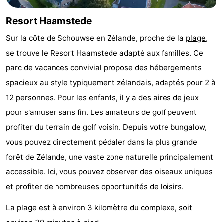
Zélande
Resort
-
Resort Haamstede
Haamstede
Résidence
-
Sur la côte de Schouwse en Zélande, proche de la
plage
,
se trouve le Resort Haamstede adapté aux familles. Ce
't
Schouwen
-
parc de vacances convivial propose des hébergements
Hof
Schouwse
-
spacieux au style typiquement zélandais, adaptés pour 2 à
12 personnes. Pour les enfants, il y a des aires de jeux
van
Valleien
Soeten
-
pour s'amuser sans fin. Les amateurs de golf peuvent
Haamstede
Haert
Wijde
-
profiter du terrain de golf voisin. Depuis votre bungalow,
vous pouvez directement pédaler dans la plus grande
Blick
Zeeland
-
forêt de Zélande, une vaste zone naturelle principalement
Village
Zeeuwse
-
accessible. Ici, vous pouvez observer des oiseaux uniques
et profiter de nombreuses opportunités de loisirs.
Kust
Zonnedorp
-
La
plage
est à environ 3 kilomètre du complexe, soit
’t
Hôtels