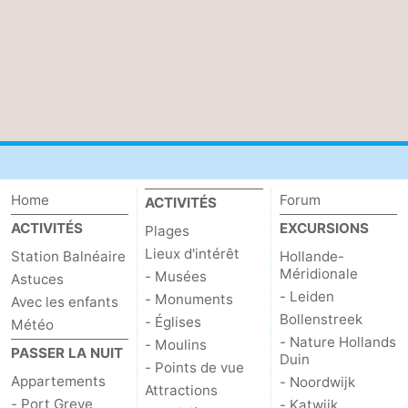
Schouwen
Nature
-
Oranjezon
Oostkapelle
-
Nature
-
de
Domburg
-
Home
Forum
Mantelingen
Zoutelande
-
ACTIVITÉS
ACTIVITÉS
EXCURSIONS
Plages
Vlissingen
-
Lieux d'intérêt
Station Balnéaire
Hollande-
Méridionale
- Musées
Astuces
Middelburg
Météo
- Leiden
- Monuments
Avec les enfants
Bollenstreek
- Églises
Contact
Météo
- Nature Hollands
- Moulins
PASSER LA NUIT
Duin
- Points de vue
Appartements
- Noordwijk
Attractions
- Port Greve
- Katwijk