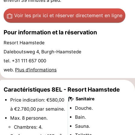
environ 39 minutes à pied.
Hof
Last
Voir les prix ici
et réserver directement en ligne
van
minutes
Plages
Pour information et la réservation
Haamstede
Voir
Resort Haamstede
et
Lieux
Daleboutsweg 4, Burgh-Haamstede
tel. +31 111 657 000
faire
d'intérêt
-
web.
Plus d'informations
Musées
-
Caractéristiques 8EL - Resort Haamstede
Monuments
-
Sanitaire
Price indication: €580,00
Églises
-
Douche.
à €2.780,00 par semaine.
Bain.
Moulins
-
Max. 8 personen.
Sauna.
Chambres: 4.
Points
Attractions