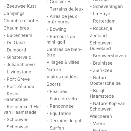
- Croisières
- Zeeuwse Kust
- Scheveningen
- Terrains de jeux
Campings
- La Haye
- Aires de jeux
Chambre d'hôtes
- Rotterdam
intérieures
Chaumières
- Rockanje
- Bowling
- Buitenheem
Zeeland
- Parcours de
mini-golf
- De Oase
Schouwen-
Duiveland
Centres de bien-
- Duinoord
être
- Brouwershaven
- Ginsterveld
Villages & villes
- Bruinisse
- Julianahoeve
Nature
- Zierikzee
- Livingstone
Visites guidées
- Nature
- Port Greve
Oosterschelde
Sports
- Port Zélande
- Burgh
- Piscines
- Resort
Haamstede
- Faire du vélo
Haamstede
- Nature Kop van
- Randonnée
- Résidence 't Hof
Schouwen
van Haamstede
- Équitation
Walcheren
- Schouwen
- Terrains de golf
- Veere
- Schouwse
- Surfen
- Nature