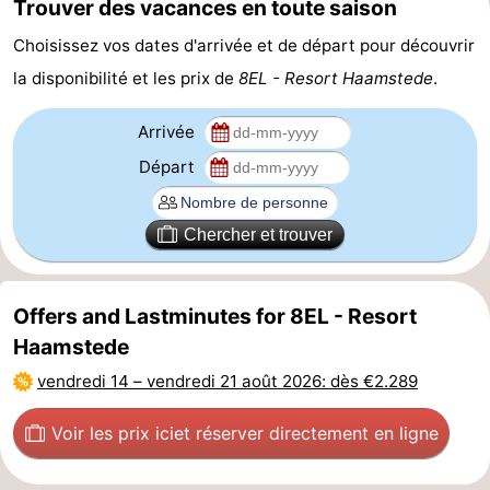
Trouver des vacances en toute saison
des
Boire
Choisissez vos dates d'arrivée et de départ pour découvrir
la disponibilité et les prix de
8EL - Resort Haamstede
.
phoques
et
Événements
Arrivée
manger
Pratiques
Départ
Forum
Route
Chercher et trouver
-
Offers and Lastminutes for 8EL - Resort
Stationnement
Courtier
Haamstede
vendredi 14
–
vendredi 21 août 2026
: dès €2.289
Adresses
Médicales
Région
Voir les prix ici
et réserver directement en ligne
Hollande-