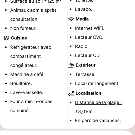
Toilette.
Surface au sol: ±125 m².
Lavabo.
de
-
Animaux admis après
consultation.
Media
vue
Croisières
-
Non fumeur.
Internet WiFi.
Terrains
-
Lecteur DVD.
Cuisine
Radio.
Réfrigérateur avec
de
Aires
-
Lecteur CD.
compartiment
jeux
de
Bowling
-
congélateur.
Extérieur
Machine à café.
Terrasse.
jeux
Parcours
Centres
Bouilloire.
Local de rangement.
intérieures
de
de
Villages
Lave-vaisselle.
Localisation
Four à micro-ondes
Distance de la plage :
mini-
bien-
&
Nature
combiné.
±3,0 km.
golf
être
villes
Visites
En parc de vacances.
guidées
Sports