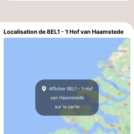
Schouwen
Nature
-
Oranjezon
Oostkapelle
-
Localisation de 8EL1 - ’t Hof van Haamstede
Nature
-
de
Domburg
-
Mantelingen
Zoutelande
-
Vlissingen
-
Afficher 8EL1 - ’t Hof
Middelburg
Météo
van Haamstede
Contact
sur la carte