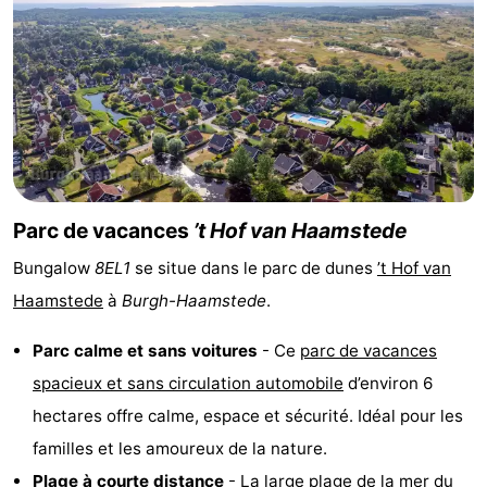
Zélande
Resort
-
Haamstede
Résidence
-
't
Schouwen
-
Hof
Schouwse
-
van
Valleien
Soeten
-
Parc de vacances
’t Hof van Haamstede
Bungalow
8EL1
se situe dans le parc de dunes
’t Hof van
Haamstede
Haert
Wijde
-
Haamstede
à
Burgh-Haamstede
.
Blick
Zeeland
-
Parc calme et sans voitures
- Ce
parc de vacances
Village
Zeeuwse
-
spacieux et sans circulation automobile
d’environ 6
hectares offre calme, espace et sécurité. Idéal pour les
Kust
Zonnedorp
-
familles et les amoureux de la nature.
’t
Hôtels
Plage à courte distance
- La
large
plage
de la mer du