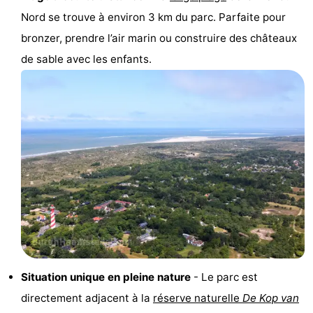
Nord se trouve à environ 3 km du parc. Parfaite pour
Hof
Last
bronzer, prendre l’air marin ou construire des châteaux
van
minutes
Plages
de sable avec les enfants.
Haamstede
Voir
et
Lieux
faire
d'intérêt
-
Musées
-
Monuments
-
Églises
-
Moulins
-
Situation unique en pleine nature
- Le parc est
directement adjacent à la
réserve naturelle
De Kop van
Points
Attractions