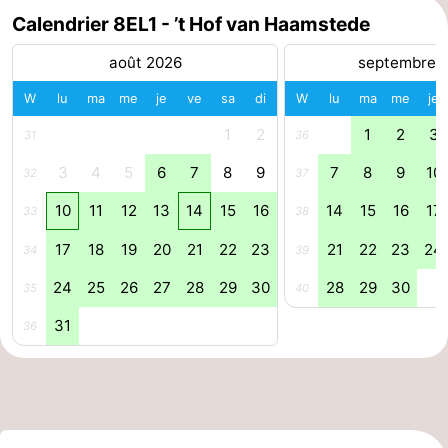
Calendrier 8EL1 - ’t Hof van Haamstede
Méridionale
-
août 2026
septembre 
Leiden
Bollenstreek
W
lu
ma
me
je
ve
sa
di
W
lu
ma
me
je
-
1
2
1
2
3
31
36
Nature
-
3
4
5
6
7
8
9
7
8
9
10
32
37
10
11
12
13
14
15
16
14
15
16
17
33
38
Hollands
Noordwijk
-
17
18
19
20
21
22
23
21
22
23
24
34
39
Duin
Katwijk
-
24
25
26
27
28
29
30
28
29
30
35
40
Scheveningen
-
31
36
La
-
Haye
Rotterdam
-
Rockanje
Zeeland