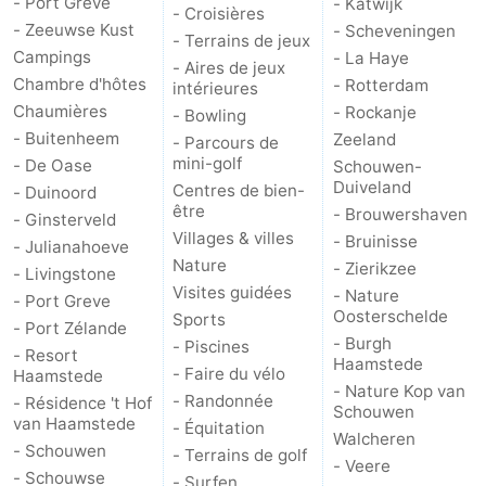
- Port Greve
- Katwijk
- Croisières
- Zeeuwse Kust
- Scheveningen
- Terrains de jeux
Campings
- La Haye
- Aires de jeux
Chambre d'hôtes
- Rotterdam
intérieures
Chaumières
- Rockanje
- Bowling
- Buitenheem
Zeeland
- Parcours de
mini-golf
- De Oase
Schouwen-
Duiveland
Centres de bien-
- Duinoord
être
- Brouwershaven
- Ginsterveld
Villages & villes
- Bruinisse
- Julianahoeve
Nature
- Zierikzee
- Livingstone
Visites guidées
- Nature
- Port Greve
Oosterschelde
Sports
- Port Zélande
- Burgh
- Piscines
- Resort
Haamstede
- Faire du vélo
Haamstede
- Nature Kop van
- Randonnée
- Résidence 't Hof
Schouwen
van Haamstede
- Équitation
Walcheren
- Schouwen
- Terrains de golf
- Veere
- Schouwse
- Surfen