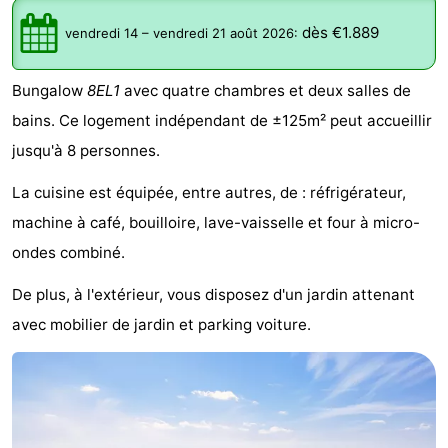
d'hôtes
Chaumières
dès €1.889
vendredi 14
–
vendredi 21 août 2026
:
-
Bungalow
8EL1
avec quatre chambres et deux salles de
Buitenheem
-
bains. Ce logement indépendant de ±125m² peut accueillir
jusqu'à 8 personnes.
De
-
La cuisine est équipée, entre autres, de : réfrigérateur,
Oase
Duinoord
-
machine à café, bouilloire, lave-vaisselle et four à micro-
Ginsterveld
-
ondes combiné.
De plus, à l'extérieur, vous disposez d'un jardin attenant
Julianahoeve
-
avec mobilier de jardin et parking voiture.
Livingstone
-
Port
-
Greve
Port
-