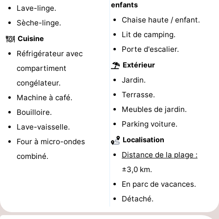
enfants
Lave-linge.
des
Boire
Chaise haute / enfant.
Sèche-linge.
Lit de camping.
Cuisine
phoques
et
Événements
Porte d'escalier.
Réfrigérateur avec
manger
Pratiques
Extérieur
compartiment
Jardin.
congélateur.
Forum
Terrasse.
Machine à café.
Route
Meubles de jardin.
Bouilloire.
Parking voiture.
Lave-vaisselle.
-
Localisation
Four à micro-ondes
Stationnement
Courtier
Distance de la plage :
combiné.
±3,0 km.
Adresses
En parc de vacances.
Médicales
Région
Détaché.
Hollande-