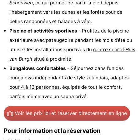
Schouwen
, ce qui permet de partir à pied depuis
de
-
l’hébergement vers les dunes et les forêts pour de
belles randonnées et balades à vélo.
vue
Croisières
-
Piscine et activités sportives
- Profitez de la piscine
Terrains
-
extérieure avec pataugeoire pendant les mois d’été ou
utilisez les installations sportives du
centre sportif
Huis
de
Aires
-
van Burgh
situé à proximité.
jeux
de
Bowling
-
Bungalows confortables
- Séjournez dans l’un des
bungalows indépendants de style zélandais, adaptés
jeux
Parcours
Centres
pour 4 à 13 personnes
, équipés de tout le confort,
intérieures
de
de
Villages
parfois même avec un sauna privé.
mini-
bien-
&
Nature
Voir les prix ici
et réserver directement en ligne
golf
être
villes
Visites
Pour information et la réservation
guidées
Sports