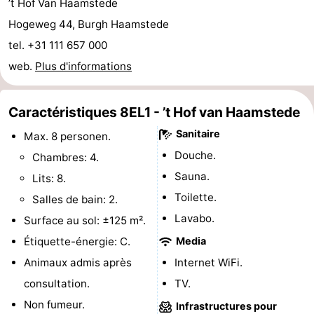
’t Hof Van Haamstede
-
Hogeweg 44, Burgh Haamstede
tel. +31 111 657 000
Piscines
-
web.
Plus d'informations
Faire
-
Caractéristiques 8EL1 - ’t Hof van Haamstede
du
Randonnée
-
Sanitaire
Max. 8 personen.
vélo
Équitation
-
Douche.
Chambres: 4.
Sauna.
Lits: 8.
Terrains
-
Toilette.
Salles de bain: 2.
de
Surfen
-
Lavabo.
Surface au sol: ±125 m².
Étiquette-énergie: C.
Media
golf
Peche
-
Animaux admis après
Internet WiFi.
Sportive
Equitation
Immersion
consultation.
TV.
Non fumeur.
Infrastructures pour
Observation