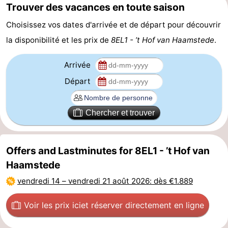
Trouver des vacances en toute saison
Schouwen-
Choisissez vos dates d'arrivée et de départ pour découvrir
la disponibilité et les prix de
8EL1 - ’t Hof van Haamstede
.
Duiveland
-
Arrivée
Brouwershaven
-
Départ
Bruinisse
-
Zierikzee
-
Chercher et trouver
Nature
-
Offers and Lastminutes for 8EL1 - ’t Hof van
Oosterschelde
Burgh
-
Haamstede
Haamstede
Nature
Walcheren
vendredi 14
–
vendredi 21 août 2026
: dès €1.889
Kop
-
Voir les prix ici
et réserver directement en ligne
van
Veere
-